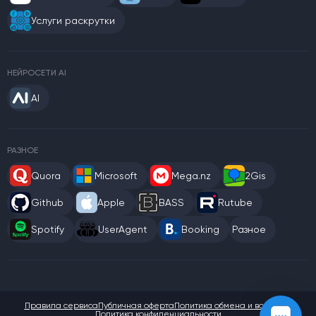
Услуги раскрутки
НЕЙРОСЕТИ AI
AI
РАЗНОЕ
Quora
Microsoft
Mega.nz
2Gis
Github
Apple
BASS
Rutube
Spotify
UserAgent
Booking
Разное
Правила сервиса
Публичная оферта
Политика обмена и возврата
Политика конфиденциальности