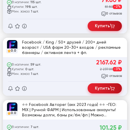
В наличии:
115 шт.
Купили:
81.80
-2%
198 шт.
Мин. заказ:
1 шт.
отзывов
0
Купить
Facebook / King / 50+ друзей / 200+ дней
возраст / USA фарм 20-30+ входов / рекламные
0.0
баннеры / активная лента + фп.
2167.62
₽
В наличии:
59 шт.
Купили:
2 237.00
-3%
0 шт.
Мин. заказ:
1 шт.
отзывов
0
Купить
⭐⭐ Facebook Авторег (акк 2023 года) ⭐⭐ -ГЕО:
MIX | Ручной ФАРМ | Использованные аккаунты!
0.0
Возможны долги, баны рк/бм/фп | Можно
использовать под спам, или иные цели [797898]
101.25
₽
В наличии:
7 шт.