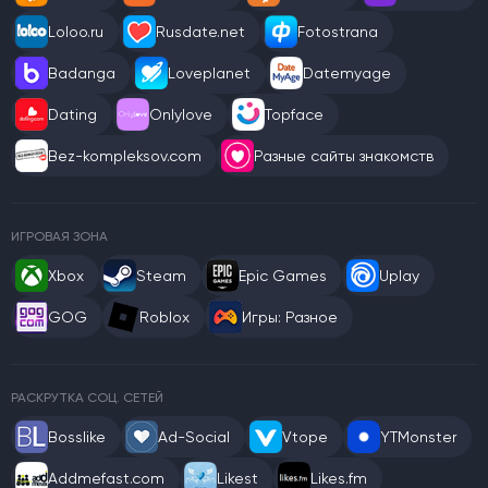
Loloo.ru
Rusdate.net
Fotostrana
Badanga
Loveplanet
Datemyage
Dating
Onlylove
Topface
Bez-kompleksov.com
Разные сайты знакомств
ИГРОВАЯ ЗОНА
Xbox
Steam
Epic Games
Uplay
GOG
Roblox
Игры: Разное
РАСКРУТКА СОЦ. СЕТЕЙ
Bosslike
Ad-Social
Vtope
YTMonster
Addmefast.com
Likest
Likes.fm