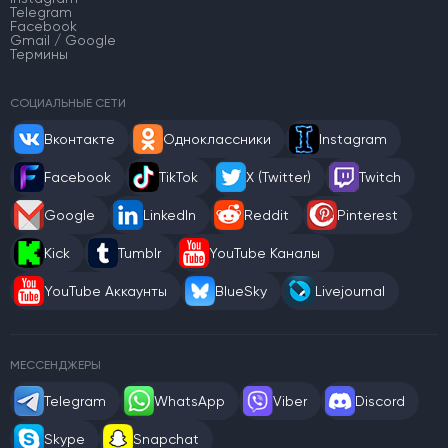
Telegram
Facebook
Gmail / Google
Термины
СОЦИАЛЬНЫЕ СЕТИ
Вконтакте
Одноклассники
Instagram
Facebook
TikTok
X (Twitter)
Twitch
Google
LinkedIn
Reddit
Pinterest
Kick
Tumblr
YouTube Каналы
YouTube Аккаунты
BlueSky
Livejournal
МЕССЕНДЖЕРЫ
Telegram
WhatsApp
Viber
Discord
Skype
Snapchat