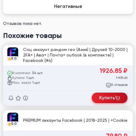
Негативные
Отзывов пока нет.
Похожие товары
Соц аккаунт рандом гео (Азия) | Друзей 10-2000 |
2FA+ | Ава+ | Почта+ outlook (в комплекте) |
5.0
Facebook [#4]
1926.85
₽
В наличии:
34 шт.
Купили:
1 931.61
1 шт.
Мин. заказ:
1 шт.
отзывов
0
Купить
PREMIUM аккаунты Facebook | 2018-2025 | +Cookie
5.0
79.80
₽