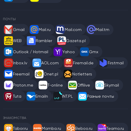
ПОЧТЫ
Gmail
Mail.ru
Mail.com
Mail.tm
WEB
Rambler
Gazeta.pl
Outlook / Hotmail
Yahoo
Gmx
Inbox.lv
AOL.com
Firemail.de
Firstmail
Freemail
Onet.pl
Notletters
Proton.me
T-online
Offilive
Skymail
Tuta
Emailn
INT.PL
Разные почты
ЗНАКОМСТВА
Tabor.ru
Mamba.ru
Beboo.ru
Teamo.ru