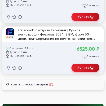
Купили:
0 шт.
Мин. заказ:
1 шт.
отзывов
0
Купить
Facebook-аккаунты Германия | Ручная
регистрация февраль 2024, 2 BM, фарм 50+
0.0
дней, подтверждение по почте, женский пол,
фото, токен EAAB, cookies
6525.00
₽
В наличии:
22 шт.
Купили:
0 шт.
Мин. заказ:
1 шт.
отзывов
0
Купить
Открыть список товаров