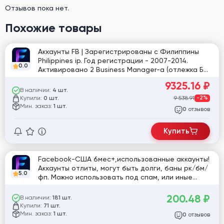
Отзывов пока нет.
Похожие товары
Аккаунты FB | Зарегистрированы с Филиппины
Philippines ip. Год регистрации - 2007-2014.
0.0
Активировано 2 Business Manager-а (отлежка БМ
4 года ). Ежедневный лимит рекламной кампании
9325.16
₽
250$. Активирован маркетплейс, подходит для
В наличии:
4 шт.
рекламы. Подтверждены по почте, почты в
Купили:
9 538.91
-2%
0 шт.
комплекте нет. Пол (MIX). Двухфакторная
Мин. заказ:
1 шт.
отзывов
0
авторизация включена.
Купить
Facebook-США 6мес+,использованные аккаунты!
Аккаунты отлиты, могут быть долги, баны рк/бм/
5.0
фп. Можно использовать под спам, или иные
цели.
200.48
₽
В наличии:
181 шт.
Купили:
71 шт.
Мин. заказ:
1 шт.
отзывов
0