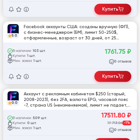
Купить
Facebook аккаунты США: созданы вручную (ФП),
с бизнес-менеджером (БМ), лимит 50-250$,
5.0
отфармленные, возраст от 30 дней, от 25
входов, ЗРД не пройдено. Формат выдачи: ID,
login, password, email, password, cookies,
1761.75
₽
В наличии:
103 шт.
useragent, access token, eaab access token
Купили:
1 шт.
[815467]
Мин. заказ:
1 шт.
отзывов
0
Купить
Аккаунт с рекламным кабинетом $250 (старый,
2008-2023), без 2FA, валюта EPG, часовой пояс
0.0
-7, страна US (неизменяемая), лимит не падает,
гарантия [829903]
17511.80
₽
В наличии:
509 шт.
Купили:
17 713.06
-1%
0 шт.
Мин. заказ:
1 шт.
отзывов
0