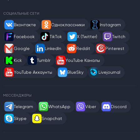
СОЦИАЛЬНЫЕ СЕТИ
Вконтакте
Одноклассники
Instagram
Facebook
TikTok
X (Twitter)
Twitch
Google
LinkedIn
Reddit
Pinterest
Kick
Tumblr
YouTube Каналы
YouTube Аккаунты
BlueSky
Livejournal
МЕССЕНДЖЕРЫ
Telegram
WhatsApp
Viber
Discord
Skype
Snapchat