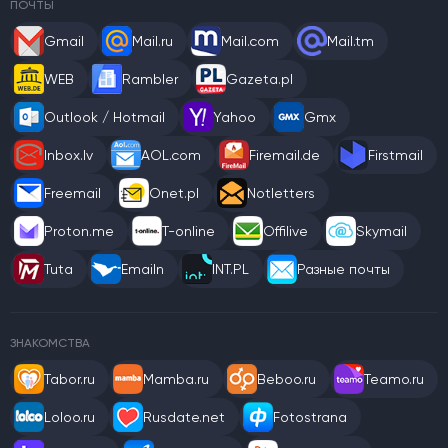
ПОЧТЫ
Gmail
Mail.ru
Mail.com
Mail.tm
WEB
Rambler
Gazeta.pl
Outlook / Hotmail
Yahoo
Gmx
Inbox.lv
AOL.com
Firemail.de
Firstmail
Freemail
Onet.pl
Notletters
Proton.me
T-online
Offilive
Skymail
Tuta
Emailn
INT.PL
Разные почты
ЗНАКОМСТВА
Tabor.ru
Mamba.ru
Beboo.ru
Teamo.ru
Loloo.ru
Rusdate.net
Fotostrana