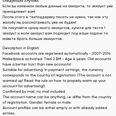
следующих случаях:
Если вы изменили любые данные на аккаунте, то аккаунт уже
принадлежит вам!
После этого в техподдержку писать не нужно, так-как эту
жалобу мы рассматривать уже не будем!
Не покупайте сразу много аккаунтов, купите для теста 1
аккаунт и если аккаунт вам подходит под ваши задачи то
можете брать больше аккаунтов.
Description in English:
Facebook accounts are registered automatically - 2007-2014.
Marketplace activated. Tied 2 BM - Age 4 years. Old accounts
have a better trust than new accounts!
Suitable for advertising. In payment settings, the currency
corresponds to the country of registration. (The account is not
warmed up! Read the rule on how to properly warm up your
account for advertising!)
Confirmed by mail, no mail included.
The account name can be anything, i.e. differ from the country
of registration. Gender: female or male.
Account profiles can be either empty or with already added
entries.