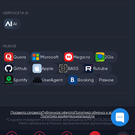
НЕЙРОСЕТИ AI
AI
РАЗНОЕ
Quora
Microsoft
Mega.nz
2Gis
Github
Apple
BASS
Rutube
Spotify
UserAgent
Booking
Разное
Правила сервиса
Публичная оферта
Политика обмена и возврата
Политика конфиденциальности
*Соцсети Instagram и Facebook запрещены в РФ. 21.03.2022 компания
Meta признана в России экстремистской организацией.