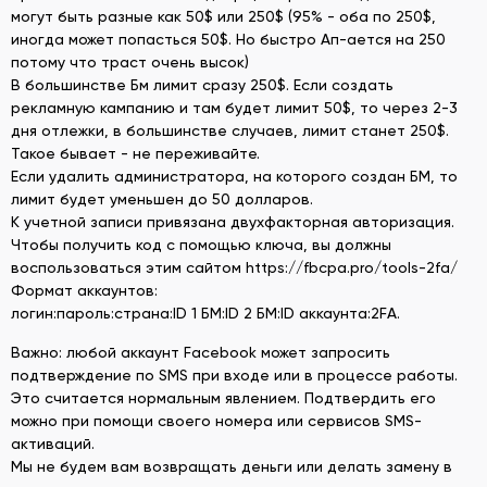
могут быть разные как 50$ или 250$ (95% - оба по 250$,
иногда может попасться 50$. Но быстро Ап-ается на 250
потому что траст очень высок)
В большинстве Бм лимит сразу 250$. Если создать
рекламную кампанию и там будет лимит 50$, то через 2-3
дня отлежки, в большинстве случаев, лимит станет 250$.
Такое бывает - не переживайте.
Если удалить администратора, на которого создан БМ, то
лимит будет уменьшен до 50 долларов.
К учетной записи привязана двухфакторная авторизация.
Чтобы получить код с помощью ключа, вы должны
воспользоваться этим сайтом https://fbcpa.pro/tools-2fa/
Формат аккаунтов:
логин:пароль:страна:ID 1 БМ:ID 2 БМ:ID аккаунта:2FA.
Важно: любой аккаунт Facebook может запросить
подтверждение по SMS при входе или в процессе работы.
Это считается нормальным явлением. Подтвердить его
можно при помощи своего номера или сервисов SMS-
активаций.
Мы не будем вам возвращать деньги или делать замену в