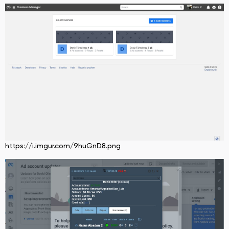
https://i.imgur.com/9huGnD8.png