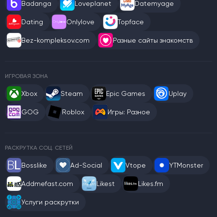
Badanga
Loveplanet
Datemyage
Dating
Onlylove
Topface
Bez-kompleksov.com
Разные сайты знакомств
ИГРОВАЯ ЗОНА
Xbox
Steam
Epic Games
Uplay
GOG
Roblox
Игры: Разное
РАСКРУТКА СОЦ. СЕТЕЙ
Bosslike
Ad-Social
Vtope
YTMonster
Addmefast.com
Likest
Likes.fm
Услуги раскрутки