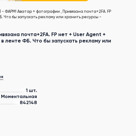
 - ФАРМ! Аватар + фотографии , Привязана почта+2FA. FP
. Что бы запускать рекламу или хранить ресурсы -
вязана почта+2FA. FP нет + User Agent +
в ленте ФБ. Что бы запускать рекламу или
ов
1 шт.
Моментальная
842148