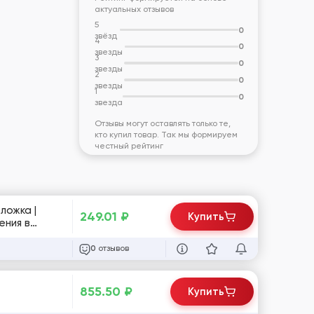
актуальных отзывов
5
0
звёзд
4
0
звезды
3
0
звезды
2
0
звезды
1
0
звезда
Отзывы могут оставлять только те,
кто купил товар. Так мы формируем
честный рейтинг
ложка |
249.01
₽
Купить
ения в
отзывов
0
855.50
₽
Купить