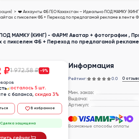
рация)
❤️ Аккаунты ФБ ГЕО Казахстан – Идеально ПОД МАМКУ (КИНГ)
сайтах с пикселем ФБ + Переход по предлагамой рекламе в ленте ФБ
ПОД МАМКУ (КИНГ) - ФАРМ! Аватар + фотографии , При
 с пикселем ФБ + Переход по предлагамой рекламе 
Информация
2
₽
1 972.58 ₽
-9%
Рейтинг:
0 отзыв
0.0
оваров
сть
осталось 5 шт.
Мин. заказ:
те с баланса,
скидка 3%
Выдача:
Артикул:
ться
В избранное
Сделка защищена
Возможные способы оплаты
упить сейчас