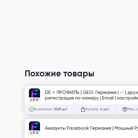
Похожие товары
DE ⭐️ ПРОФИЛЬ | GEO: Германия | ✅ | друз
регистрация по номеру | Email | настрой
5.0
комплекте | №2 [759149]
В наличии:
Купили:
Мин. 
1061 шт.
4 шт.
Аккаунты Facebook Германия | Мощный Ру
5.0