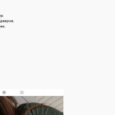
р.
еджеров.
ек.