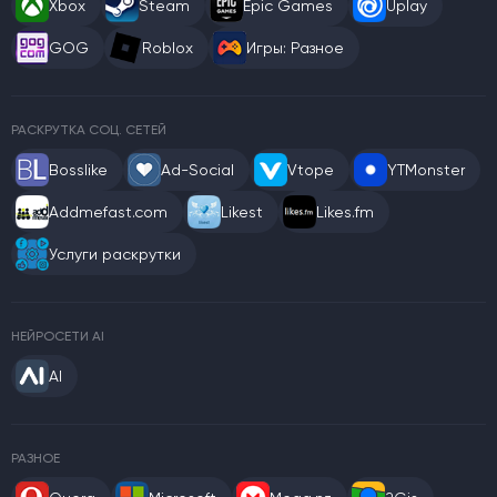
Xbox
Steam
Epic Games
Uplay
GOG
Roblox
Игры: Разное
РАСКРУТКА СОЦ. СЕТЕЙ
Bosslike
Ad-Social
Vtope
YTMonster
Addmefast.com
Likest
Likes.fm
Услуги раскрутки
НЕЙРОСЕТИ AI
AI
РАЗНОЕ