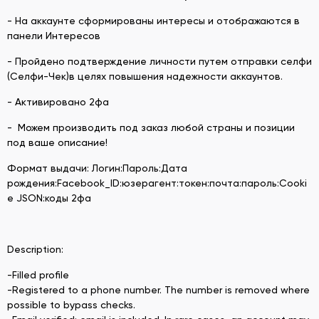
- На аккаунте сформированы интересы и отображаются в
панели Интересов
- Пройдено подтверждение личности путем отправки селфи
(Селфи-Чек)в целях повышения надежности аккаунтов.
- Активировано 2фа
- Можем производить под заказ любой страны и позиции
под ваше описание!
Формат выдачи: Логин:Пароль:Дата
рождения:Facebook_ID:юзерагент:токен:почта:пароль:Cooki
e JSON:коды 2фа
Description:
-Filled profile
-Registered to a phone number. The number is removed where
possible to bypass checks.