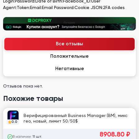
Login:Password:Date of Birth:Facebook_ID:User
Agent:Token:Email:Email Password:Cookie JSON:2FA codes
Все отзывы
Положительные
Негативные
Отзывов пока нет.
Похожие товары
Верифицированный Business Manager (BM), микс
гео, новый, лимит 50/50$
0.0
8908.80
₽
В наличии:
11 шт.