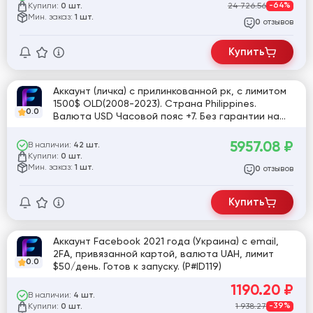
Купили:
24 726.56
-64%
0 шт.
Мин. заказ:
1 шт.
отзывов
0
Купить
Аккаунт (личка) с прилинкованной рк, с лимитом
1500$ OLD(2008-2023). Страна Philippines.
0.0
Валюта USD Часовой пояс +7. Без гарантии на
падение лимита.
5957.08
₽
В наличии:
42 шт.
Купили:
0 шт.
Мин. заказ:
1 шт.
отзывов
0
Купить
Аккаунт Facebook 2021 года (Украина) с email,
2FA, привязанной картой, валюта UAH, лимит
0.0
$50/день. Готов к запуску. (P#ID119)
1190.20
₽
В наличии:
4 шт.
Купили:
1 938.27
-39%
0 шт.