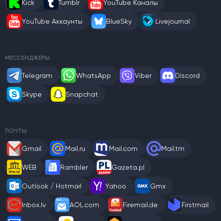
Kick
Tumblr
YouTube Каналы
YouTube Аккаунты
BlueSky
Livejournal
МЕССЕНДЖЕРЫ
Telegram
WhatsApp
Viber
Discord
Skype
Snapchat
ПОЧТЫ
Gmail
Mail.ru
Mail.com
Mail.tm
WEB
Rambler
Gazeta.pl
Outlook / Hotmail
Yahoo
Gmx
Inbox.lv
AOL.com
Firemail.de
Firstmail