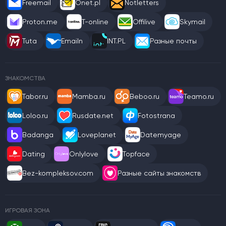
Freemail
Onet.pl
Notletters
Proton.me
T-online
Offilive
Skymail
Tuta
Emailn
INT.PL
Разные почты
ЗНАКОМСТВА
Tabor.ru
Mamba.ru
Beboo.ru
Teamo.ru
Loloo.ru
Rusdate.net
Fotostrana
Badanga
Loveplanet
Datemyage
Dating
Onlylove
Topface
Bez-kompleksov.com
Разные сайты знакомств
ИГРОВАЯ ЗОНА