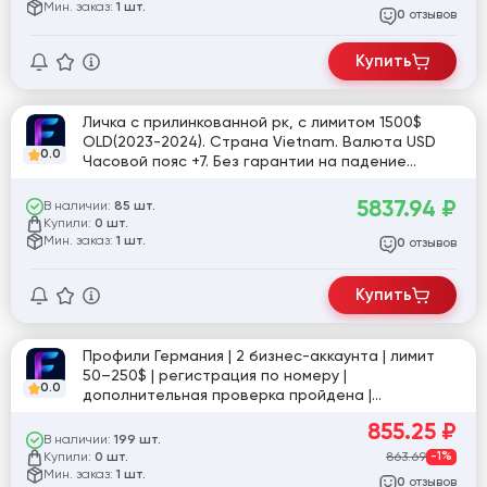
Мин. заказ:
1 шт.
отзывов
0
Купить
Личка с прилинкованной рк, с лимитом 1500$
OLD(2023-2024). Страна Vietnam. Валюта USD
0.0
Часовой пояс +7. Без гарантии на падение
лимита.
5837.94
₽
В наличии:
85 шт.
Купили:
0 шт.
Мин. заказ:
1 шт.
отзывов
0
Купить
Профили Германия | 2 бизнес-аккаунта | лимит
50–250$ | регистрация по номеру |
0.0
дополнительная проверка пройдена |
стабильная активность
855.25
₽
В наличии:
199 шт.
Купили:
863.69
-1%
0 шт.
Мин. заказ:
1 шт.
отзывов
0