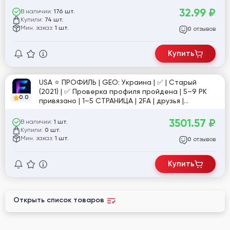
32.99
₽
В наличии:
176 шт.
Купили:
74 шт.
Мин. заказ:
1 шт.
отзывов
0
Купить
USA ⭐️ ПРОФИЛЬ | GEO: Украина | ✅ | Старый
(2021) | ✅ Проверка профиля пройдена | 5–9 РК
0.0
привязано | 1–5 СТРАНИЦА | 2FA | друзья |
интересы | профиль полностью заполнен |
подходит для работы в долгую | высокий траст |
3501.57
₽
В наличии:
1 шт.
Email | настройки доступа | ручная подготовка
Купили:
0 шт.
30+ дней | №еск"
Мин. заказ:
1 шт.
отзывов
0
Купить
Открыть список товаров