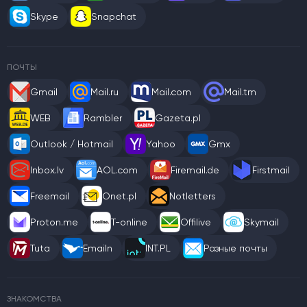
Skype
Snapchat
ПОЧТЫ
Gmail
Mail.ru
Mail.com
Mail.tm
WEB
Rambler
Gazeta.pl
Outlook / Hotmail
Yahoo
Gmx
Inbox.lv
AOL.com
Firemail.de
Firstmail
Freemail
Onet.pl
Notletters
Proton.me
T-online
Offilive
Skymail
Tuta
Emailn
INT.PL
Разные почты
ЗНАКОМСТВА