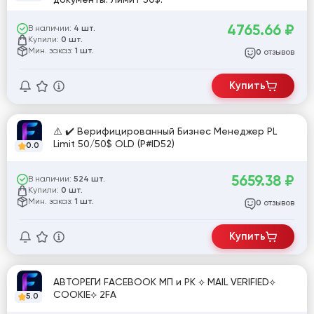
4765.66
₽
В наличии:
4 шт.
Купили:
0 шт.
Мин. заказ:
1 шт.
отзывов
0
Купить
⚠️ ✔️ Верифицированный Бизнес Менеджер PL
Limit 50/50$ OLD (P#ID52)
0.0
5659.38
₽
В наличии:
524 шт.
Купили:
0 шт.
Мин. заказ:
1 шт.
отзывов
0
Купить
АВТОРЕГИ FACEBOOK МП и РК ⟡ MAIL VERIFIED⟡
COOKIE⟡ 2FA
5.0