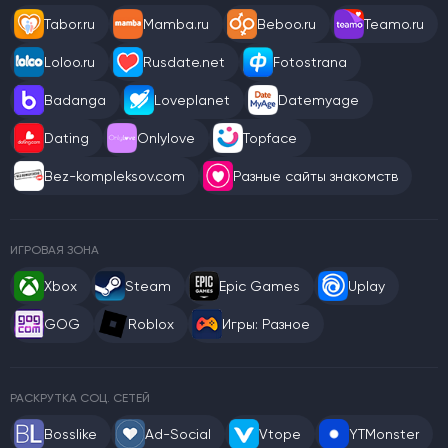
Tabor.ru
Mamba.ru
Beboo.ru
Teamo.ru
Loloo.ru
Rusdate.net
Fotostrana
Badanga
Loveplanet
Datemyage
Dating
Onlylove
Topface
Bez-kompleksov.com
Разные сайты знакомств
ИГРОВАЯ ЗОНА
Xbox
Steam
Epic Games
Uplay
GOG
Roblox
Игры: Разное
РАСКРУТКА СОЦ. СЕТЕЙ
Bosslike
Ad-Social
Vtope
YTMonster