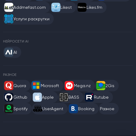
Addmefast.com
Likest
Likes.fm
Услуги раскрутки
НЕЙРОСЕТИ AI
AI
РАЗНОЕ
Quora
Microsoft
Mega.nz
2Gis
Github
Apple
BASS
Rutube
Spotify
UserAgent
Booking
Разное