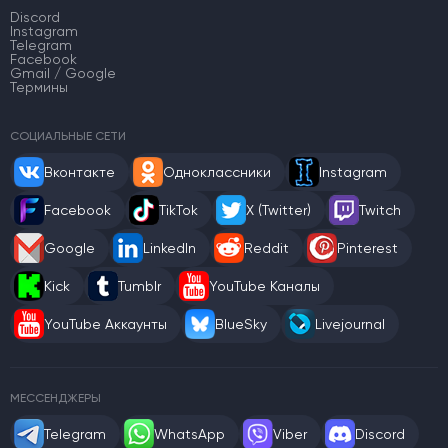
Discord
Instagram
Telegram
Facebook
Gmail / Google
Термины
СОЦИАЛЬНЫЕ СЕТИ
Вконтакте
Одноклассники
Instagram
Facebook
TikTok
X (Twitter)
Twitch
Google
LinkedIn
Reddit
Pinterest
Kick
Tumblr
YouTube Каналы
YouTube Аккаунты
BlueSky
Livejournal
МЕССЕНДЖЕРЫ
Telegram
WhatsApp
Viber
Discord