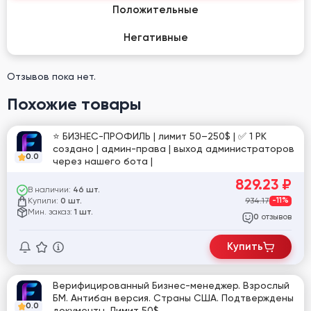
Положительные
Негативные
Отзывов пока нет.
Похожие товары
⭐️ БИЗНЕС-ПРОФИЛЬ | лимит 50–250$ | ✅ 1 РК
создано | админ-права | выход администраторов
0.0
через нашего бота |
829.23
₽
В наличии:
46 шт.
Купили:
934.17
-11%
0 шт.
Мин. заказ:
1 шт.
отзывов
0
Купить
Верифицированный Бизнес-менеджер. Взрослый
БМ. Антибан версия. Страны США. Подтверждены
0.0
документы. Лимит 50$.