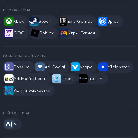
ИГРОВАЯ ЗОНА
Xbox
Steam
Epic Games
Uplay
GOG
Roblox
Игры: Разное
РАСКРУТКА СОЦ. СЕТЕЙ
Bosslike
Ad-Social
Vtope
YTMonster
Addmefast.com
Likest
Likes.fm
Услуги раскрутки
НЕЙРОСЕТИ AI
AI