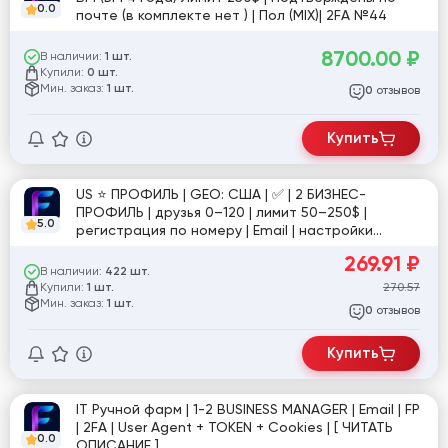
0.0
почте (в комплекте нет ) | Пол (MIX)| 2FA №44
8700.00
₽
В наличии:
1 шт.
Купили:
0 шт.
Мин. заказ:
1 шт.
отзывов
0
Купить
US ⭐️ ПРОФИЛЬ | GEO: США | ✅ | 2 БИЗНЕС-
ПРОФИЛЬ | друзья 0–120 | лимит 50–250$ |
5.0
регистрация по номеру | Email | настройки
доступа | ручная подготовка | фото для
269.91
₽
подтверждения в комплекте | №sup
В наличии:
422 шт.
Купили:
270.57
1 шт.
Мин. заказ:
1 шт.
отзывов
0
Купить
IT Ручной фарм | 1-2 BUSINESS MANAGER | Email | FP
| 2FA | User Agent + TOKEN + Cookies | [ ЧИТАТЬ
0.0
ОПИСАНИЕ ]