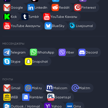
Google
LinkedIn
Reddit
Pinterest
Kick
Tumblr
YouTube Каналы
YouTube Аккаунты
BlueSky
Livejournal
МЕССЕНДЖЕРЫ
Telegram
WhatsApp
Viber
Discord
Skype
Snapchat
ПОЧТЫ
Gmail
Mail.ru
Mail.com
Mail.tm
WEB
Rambler
Gazeta.pl
Outlook / Hotmail
Yahoo
Gmx