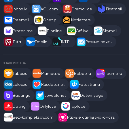
Inbox.lv
AOL.com
Firemail.de
Firstmail
Freemail
Onet.pl
Notletters
Proton.me
T-online
Offilive
Skymail
Tuta
Emailn
INT.PL
Разные почты
ЗНАКОМСТВА
Tabor.ru
Mamba.ru
Beboo.ru
Teamo.ru
Loloo.ru
Rusdate.net
Fotostrana
Badanga
Loveplanet
Datemyage
Dating
Onlylove
Topface
Bez-kompleksov.com
Разные сайты знакомств