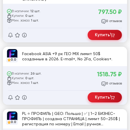
797.50
₽
В наличии:
12 шт.
Купили:
0 шт.
Мин. заказ:
1 шт.
отзывов
0
Купить
Facebook ASIA +9 рк ГЕО MIX лимит 50$
созданные в 2026. E-mail+, No 2Fa, Cookies+.
0.0
1518.75
₽
В наличии:
26 шт.
Купили:
0 шт.
Мин. заказ:
1 шт.
отзывов
0
Купить
PL ⭐️ ПРОФИЛЬ | GEO: Польша | ✅ | 1–2 БИЗНЕС-
ПРОФИЛЬ | создана СТРАНИЦА | лимит 50–250$ |
0.0
регистрация по номеру | Email | ручная
подготовка 7+ дней | фото для подтверждения в