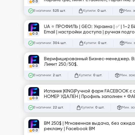
0.0
В наличии:
Купили:
Мин. з
525 шт.
0 шт.
UA ⭐️ ПРОФИЛЬ | GEO: Украина | ✅ | 1–2 
Email | настройки доступа | ручная подг
0.0
В наличии:
Купили:
Мин. 
304 шт.
0 шт.
Верифицированный Бизнес-менеджер. Вз
Лимит 250/50$.
0.0
В наличии:
Купили:
Мин. зак
2 шт.
0 шт.
Испания |KING|Ручной фарм FACEBOOK с
НОМЕР УДАЛЕН | Профиль запол
0.0
В наличии:
Купили:
Мин. за
22 шт.
0 шт.
BM 250$ | Мгновенная выдача, без ожида
рекламу | Facebook BM
0.0