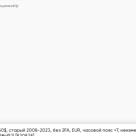
 оценкой
0$, старый 2008-2023, без 2FA, EUR, часовой пояс +7, неиз
#id52) [820838]