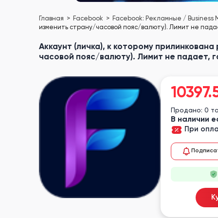
Главная
Facebook
Facebook: Рекламные / Business
изменить страну/часовой пояс/валюту). Лимит не падает
Аккаунт (личка), к которому прилинкована
часовой пояс/валюту). Лимит не падает, г
10397.
Продано: 0 т
В наличии е
При опла
Подписа
К