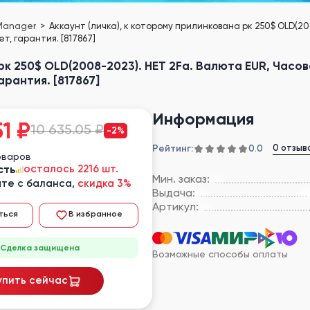
 Manager
Аккаунт (личка), к которому прилинкована рк 250$ OLD(20
, гарантия. [817867]
 рк 250$ OLD(2008-2023). НЕТ 2Fa. Валюта EUR, Часо
арантия. [817867]
Информация
51
₽
10 635.05 ₽
-2%
Рейтинг:
0 отзыв
0.0
оваров
сть
осталось 2216 шт.
Мин. заказ:
те с баланса,
скидка 3%
Выдача:
Артикул:
ться
В избранное
Сделка защищена
Возможные способы оплаты
упить сейчас