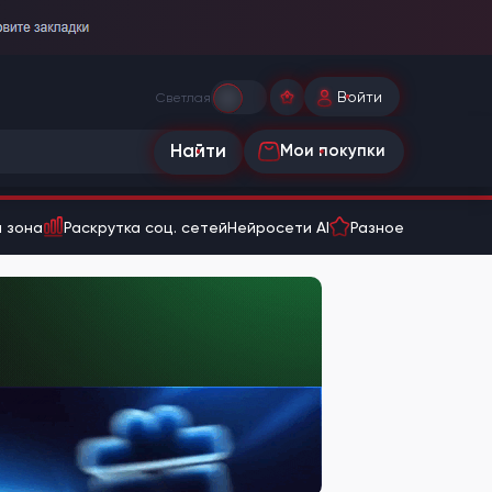
Войти
Светлая
Найти
Мои покупки
 зона
Раскрутка соц. сетей
Нейросети AI
Разное