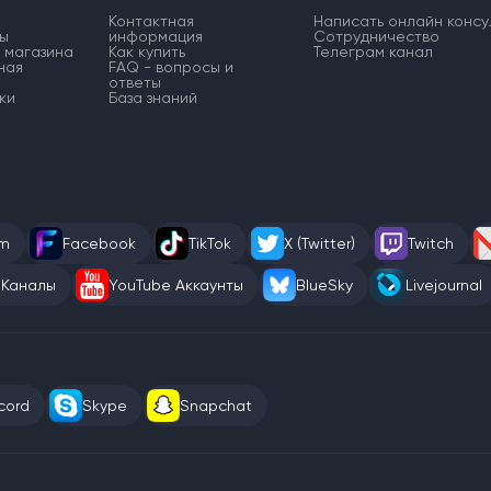
Контактная
Написать онлайн консу
ы
информация
Сотрудничество
 магазина
Как купить
Телеграм канал
ная
FAQ - вопросы и
ответы
ки
База знаний
am
Facebook
TikTok
X (Twitter)
Twitch
 Каналы
YouTube Аккаунты
BlueSky
Livejournal
cord
Skype
Snapchat