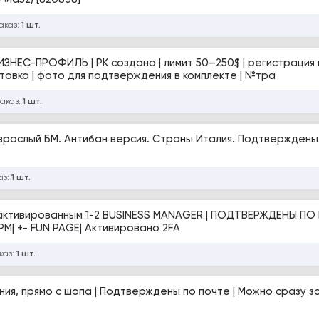
аказ:
1 шт.
БИЗНЕС-ПРОФИЛЬ | РК создано | лимит 50–250$ | регистрация 
отовка | фото для подтверждения в комплекте | №тра
заказ:
1 шт.
рослый БМ. Антибан версия. Страны Италия. Подтверждены
аз:
1 шт.
 активированным 1-2 BUSINESS MANAGER | ПОДТВЕРЖДЕНЫ ПО 
нен + ФАРМ| +- FUN PAGE| Активировано 2FA
каз:
1 шт.
ния, прямо с шопа | Подтверждены по почте | Можно сразу з