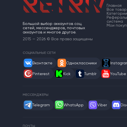
Главная
Все товар
Категории
Рефераль
система
Большой выбор аккаунтов соц.
Мои покуп
сетей, мессенджеров, почтовых
аккаунтов и многое другое.
2015 — 2026 © Все права защищены
СОЦИАЛЬНЫЕ СЕТИ
Вконтакте
Одноклассники
Instagr
Pinterest
Kick
Tumblr
YouTube
МЕССЕНДЖЕРЫ
Telegram
WhatsApp
Viber
Dis
ПОЧТЫ