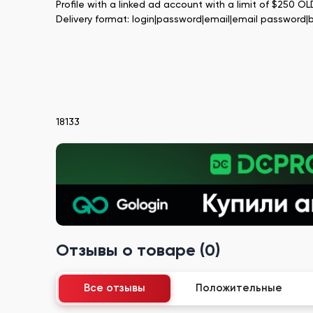
Profile with a linked ad account with a limit of $250 
Delivery format: login|password|email|email password|b
18133
Отзывы о товаре (0)
Все отзывы
Положительные