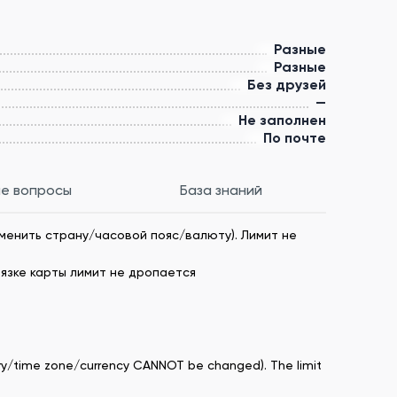
Разные
Разные
Без друзей
—
Не заполнен
По почте
е вопросы
База знаний
изменить страну/часовой пояс/валюту). Лимит не
вязке карты лимит не дропается
ntry/time zone/currency CANNOT be changed). The limit