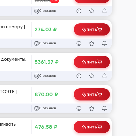
28 559.64
-1%
отзывов
0
по номеру |
274.03
₽
Купить
отзывов
0
 документы.
5361.37
₽
Купить
отзывов
0
ПОЧТЕ |
870.00
₽
Купить
отзывов
0
аливать
476.58
₽
Купить