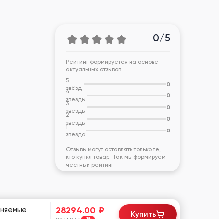
0/5
Рейтинг формируется на основе
актуальных отзывов
5
0
звёзд
4
0
звезды
3
0
звезды
2
0
звезды
1
0
звезда
Отзывы могут оставлять только те,
кто купил товар. Так мы формируем
честный рейтинг
28294.00
₽
меняемые
Купить