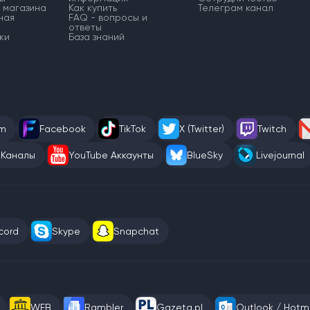
 магазина
Как купить
Телеграм канал
ная
FAQ - вопросы и
ответы
ки
База знаний
am
Facebook
TikTok
X (Twitter)
Twitch
 Каналы
YouTube Аккаунты
BlueSky
Livejournal
cord
Skype
Snapchat
WEB
Rambler
Gazeta.pl
Outlook / Hotma