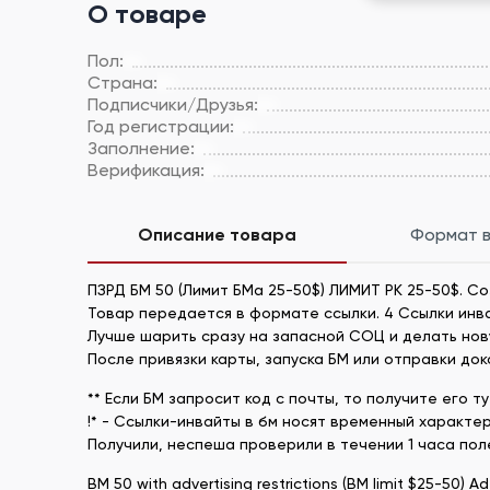
О товаре
Пол:
Страна:
Подписчики/Друзья:
Год регистрации:
Заполнение:
Верификация:
Описание товара
Формат 
ПЗРД БМ 50 (Лимит БМа 25-50$) ЛИМИТ РК 25-50$. С
Товар передается в формате ссылки. 4 Ссылки инвай
Лучше шарить сразу на запасной СОЦ и делать нову
После привязки карты, запуска БМ или отправки доко
** Если БМ запросит код с почты, то получите его ту
!* - Ссылки-инвайты в бм носят временный характер
Получили, неспеша проверили в течении 1 часа поле
BM 50 with advertising restrictions (BM limit $25-50) A