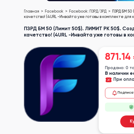
Главная
Facebook
Facebook: ПЗРД/ЗРД
ПЗРД БМ 50
качетство! (4URL -Инвайта уже готовы в комплекте для к
ПЗРД БМ 50 (Лимит 50$). ЛИМИТ РК 50$. С
качетство! (4URL -Инвайта уже готовы в ко
871.14
Продано: 0 т
В наличии е
При опла
Подписа
К