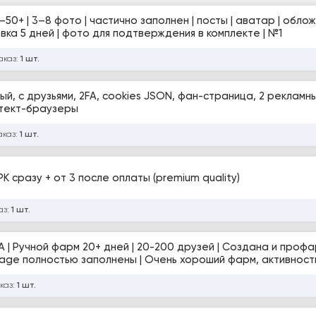
регистрация по номеру | ручная подготовка 5 дней | фото для подтверждения в комплекте | №1
аказ:
1 шт.
, с друзьями, 2FA, cookies JSON, фан-страница, 2 рекламн
етект-браузеры
аказ:
1 шт.
 РК сразу + от 3 после оплаты (premium quality)
аз:
1 шт.
А | Ручной фарм 20+ дней | 20-200 друзей | Создана и проф
n Page полностью заполнены | Очень хороший фарм, активност
ies [854378]
каз:
1 шт.