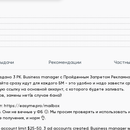
выдачи
Рекомендации
Частны
оздано 3 РК. Business manager с Пройденным Запретом Рекламн
та сразу идут для каждого БМ - это удобно и надо завести ср
ю ссылку на основной аккаунт, с которого будете заливать.
в, замены нет(в случае бана)!
т: https://easyme.pro/mailbox
. Они не вечные у ФБ 🙂. Мы просим проверять и использовать и
 получения, и норм 👌.
d account limit $25-50. 3 ad accounts created. Business manager with