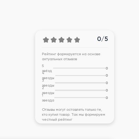
0/5
Рейтинг формируется на основе
актуальных отзывов
5
0
звёзд
4
0
звезды
3
0
звезды
2
0
звезды
1
0
звезда
Отзывы могут оставлять только те,
кто купил товар. Так мы формируем
честный рейтинг