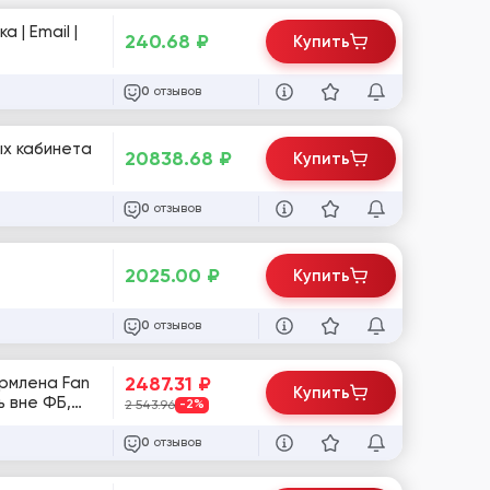
240.68
₽
Купить
отзывов
0
ых кабинета
20838.68
₽
Купить
отзывов
0
2025.00
₽
Купить
отзывов
0
2487.31
₽
армлена Fan
Купить
ь вне ФБ,
2 543.96
-2%
отзывов
0