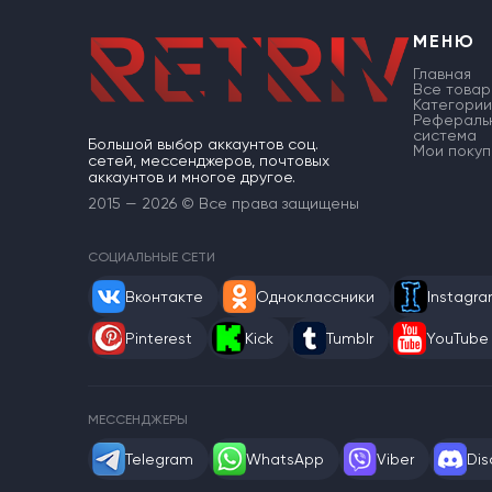
МЕНЮ
Главная
Все товар
Категории
Рефераль
система
Большой выбор аккаунтов соц.
Мои покуп
сетей, мессенджеров, почтовых
аккаунтов и многое другое.
2015 — 2026 © Все права защищены
СОЦИАЛЬНЫЕ СЕТИ
Вконтакте
Одноклассники
Instagr
Pinterest
Kick
Tumblr
YouTube
МЕССЕНДЖЕРЫ
Telegram
WhatsApp
Viber
Dis