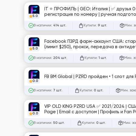
IT ⭐️ ПРОФИЛЬ | GEO: Италия | ✅ друзья 0–50+ | 3–8 фото | частично заполнен | посты | аватар | обложка | Email |
5.0
В наличии:
Купили:
Мин. з
414 шт.
9 шт.
Facebook ПЗРД фарм-аккаунт США: старый
(лимит $250), прокси, передача в антид
5.0
В наличии:
Купили:
Мин. з
204 шт.
1 шт.
FB BM Global | PZRD пройден • 1 слот для
0.0
В наличии:
Купили:
Мин. зак
7 шт.
0 шт.
VIP OLD KING PZRD USA ✅ 2021/2024 | СШ
Page | Email с доступом | Профиль и Fa
0.0
интересы и т.д. | User-Agent+Token+Cook
В наличии:
Купили:
Мин. за
50 шт.
0 шт.