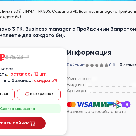
 (Лимит 50$). ЛИМИТ РК 50$. Создано 3 РК. Business manager с Прой
аждого бм).
оздано 3 РК. Business manager с Пройденным Запрет
мплекте для каждого бм).
Информация
₽
875.23 ₽
Рейтинг:
0 отзыв
0.0
оваров
сть
осталось 12 шт.
Мин. заказ:
те с баланса,
скидка 3%
Выдача:
Артикул:
ться
В избранное
Сделка защищена
Возможные способы оплаты
упить сейчас