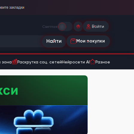
Войти
Светлая
Найти
Мои покупки
 зона
Раскрутка соц. сетей
Нейросети AI
Разное