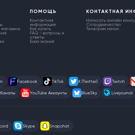
ПОМОЩЬ
КОНТАКТНАЯ И
Контактная
Написать онлайн консу
ы
информация
Сотрудничество
 магазина
Как купить
Телеграм канал
ная
FAQ - вопросы и
ответы
ки
База знаний
am
Facebook
TikTok
X (Twitter)
Twitch
 Каналы
YouTube Аккаунты
BlueSky
Livejournal
cord
Skype
Snapchat