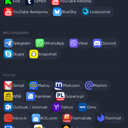
Kick
Tumblr
YouTube Каналы
YouTube Аккаунты
BlueSky
Livejournal
МЕССЕНДЖЕРЫ
Telegram
WhatsApp
Viber
Discord
Skype
Snapchat
ПОЧТЫ
Gmail
Mail.ru
Mail.com
Mail.tm
WEB
Rambler
Gazeta.pl
Outlook / Hotmail
Yahoo
Gmx
Inbox.lv
AOL.com
Firemail.de
Firstmail