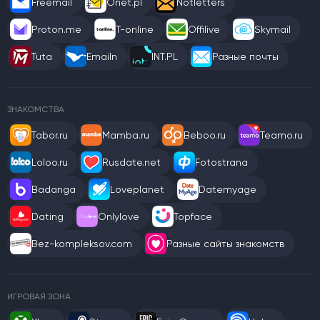
Freemail
Onet.pl
Notletters
Proton.me
T-online
Offilive
Skymail
Tuta
Emailn
INT.PL
Разные почты
ЗНАКОМСТВА
Tabor.ru
Mamba.ru
Beboo.ru
Teamo.ru
Loloo.ru
Rusdate.net
Fotostrana
Badanga
Loveplanet
Datemyage
Dating
Onlylove
Topface
Bez-kompleksov.com
Разные сайты знакомств
ИГРОВАЯ ЗОНА