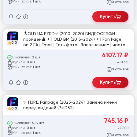
Мин. заказ:
1 шт.
отзывов
0
Купить
🔝OLD UA PZRD✅ (2010-2020) ВИДЕОСЕЛФИ
пройден👤 + 1 OLD BM (2015-2024) + 1 Fan Page |
0.0
on 2 FA | Email | Есть фото | Заполненые+ | часто с
друзьями | Token EAAB | Cookies | UserAgent |
4107.17
₽
+Фото для прохождения повторного ЗРД | Очень
В наличии:
2 шт.
сильный, подходит для долгой работы
Купили:
4 117.31
0 шт.
Мин. заказ:
1 шт.
отзывов
0
Купить
✨ ПЗРД Fanpage (2023-2024). Замена имени
перед выдачей (P#ID52)
0.0
745.16
₽
В наличии:
518 шт.
Купили:
747.00
0 шт.
Мин. заказ:
1 шт.
отзывов
0