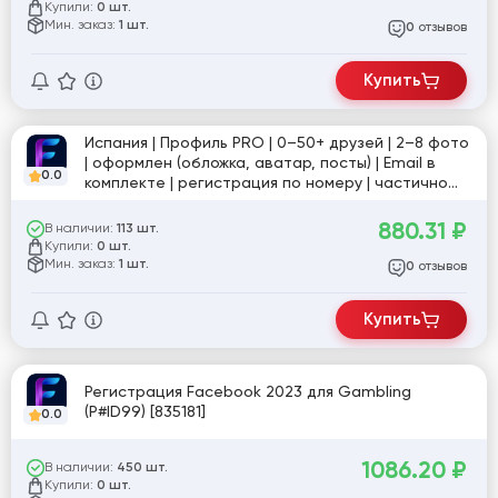
Купили:
0 шт.
Мин. заказ:
1 шт.
отзывов
0
Купить
Испания | Профиль PRO | 0–50+ друзей | 2–8 фото
| оформлен (обложка, аватар, посты) | Email в
0.0
комплекте | регистрация по номеру | частично
заполнен | подтвержден | стабильная активность
| №10 [829552]
880.31
₽
В наличии:
113 шт.
Купили:
0 шт.
Мин. заказ:
1 шт.
отзывов
0
Купить
Регистрация Facebook 2023 для Gambling
(P#ID99) [835181]
0.0
1086.20
₽
В наличии:
450 шт.
Купили:
0 шт.