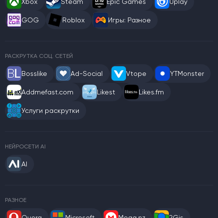
Xbox
Steam
Epic Games
Uplay
GOG
Roblox
Игры: Разное
РАСКРУТКА СОЦ. СЕТЕЙ
Bosslike
Ad-Social
Vtope
YTMonster
Addmefast.com
Likest
Likes.fm
Услуги раскрутки
НЕЙРОСЕТИ AI
AI
РАЗНОЕ
Quora
Microsoft
Mega.nz
2Gis