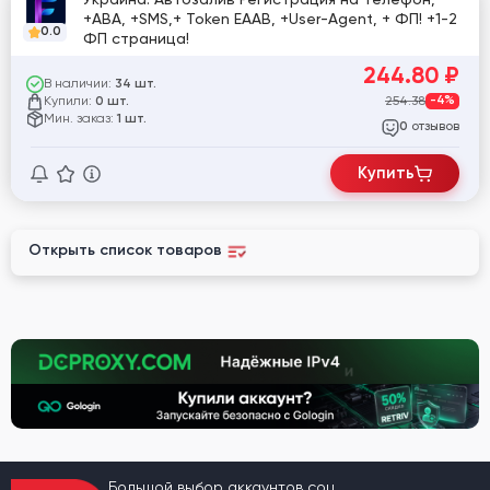
+АВА, +SMS,+ Token EAAB, +User-Agent, + ФП! +1-2
0.0
ФП страница!
244.80
₽
В наличии:
34 шт.
Купили:
254.38
-4%
0 шт.
Мин. заказ:
1 шт.
отзывов
0
Купить
Открыть список товаров
Большой выбор аккаунтов соц.