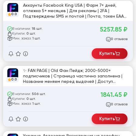
Аккаунты Facebook King USA | Фарм 7+ дней,
отлежка 5+ месяцев | Для рекламы | 2FA |
0.0
Подтверждены SMS и почтой | Почта, токен EAAB,
User-Agent, Cookies | Fan-Page | Селфи |
Регистрация USA IP [825897]
5257.85
₽
В наличии:
18 шт.
Купили:
0 шт.
Мин. заказ:
1 шт.
отзывов
0
Купить
✨ FAN PAGE | Old Фан Пейдж; 2000-5000+
подписчиков | Страница частично заполнена |
0.0
Название меняем перед выдачей | Доступ
админа (P#id52)
1841.45
₽
В наличии:
506 шт.
Купили:
0 шт.
Мин. заказ:
1 шт.
отзывов
0
Купить
Украина. Автозалив Регистрация на телефон,