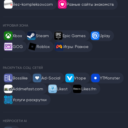
Bez-kompleksov.com
Разные сайты знакомств
ИГРОВАЯ ЗОНА
Xbox
Steam
Epic Games
Uplay
GOG
Roblox
Игры: Разное
РАСКРУТКА СОЦ. СЕТЕЙ
Bosslike
Ad-Social
Vtope
YTMonster
Addmefast.com
Likest
Likes.fm
Услуги раскрутки
НЕЙРОСЕТИ AI