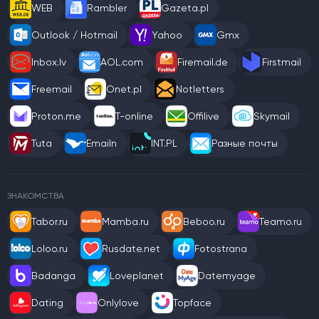
WEB
Rambler
Gazeta.pl
Outlook / Hotmail
Yahoo
Gmx
Inbox.lv
AOL.com
Firemail.de
Firstmail
Freemail
Onet.pl
Notletters
Proton.me
T-online
Offilive
Skymail
Tuta
Emailn
INT.PL
Разные почты
ЗНАКОМСТВА
Tabor.ru
Mamba.ru
Beboo.ru
Teamo.ru
Loloo.ru
Rusdate.net
Fotostrana
Badanga
Loveplanet
Datemyage
Dating
Onlylove
Topface