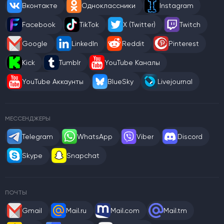
Вконтакте
Одноклассники
Instagram
Facebook
TikTok
X (Twitter)
Twitch
Google
LinkedIn
Reddit
Pinterest
Kick
Tumblr
YouTube Каналы
YouTube Аккаунты
BlueSky
Livejournal
МЕССЕНДЖЕРЫ
Telegram
WhatsApp
Viber
Discord
Skype
Snapchat
ПОЧТЫ
Gmail
Mail.ru
Mail.com
Mail.tm