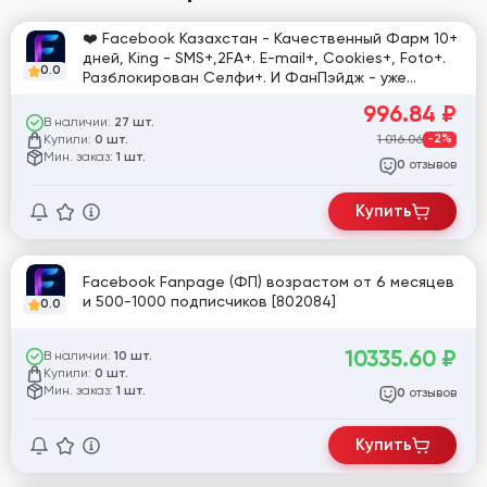
❤️ Facebook Казахстан - Качественный Фарм 10+
дней, King - SMS+,2FA+. E-mail+, Cookies+, Foto+.
0.0
Разблокирован Селфи+. И ФанПэйдж - уже
создана!
996.84
₽
В наличии:
27 шт.
Купили:
1 016.06
-2%
0 шт.
Мин. заказ:
1 шт.
отзывов
0
Купить
Facebook Fanpage (ФП) возрастом от 6 месяцев
и 500-1000 подписчиков [802084]
0.0
10335.60
₽
В наличии:
10 шт.
Купили:
0 шт.
Мин. заказ:
1 шт.
отзывов
0
Купить