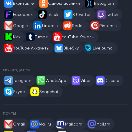
Вконтакте
Одноклассники
Instagram
Facebook
TikTok
X (Twitter)
Twitch
Google
LinkedIn
Reddit
Pinterest
Kick
Tumblr
YouTube Каналы
YouTube Аккаунты
BlueSky
Livejournal
МЕССЕНДЖЕРЫ
Telegram
WhatsApp
Viber
Discord
Skype
Snapchat
ПОЧТЫ
Gmail
Mail.ru
Mail.com
Mail.tm