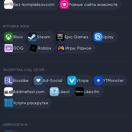
Bez-kompleksov.com
Разные сайты знакомств
ИГРОВАЯ ЗОНА
Xbox
Steam
Epic Games
Uplay
GOG
Roblox
Игры: Разное
РАСКРУТКА СОЦ. СЕТЕЙ
Bosslike
Ad-Social
Vtope
YTMonster
Addmefast.com
Likest
Likes.fm
Услуги раскрутки
НЕЙРОСЕТИ AI