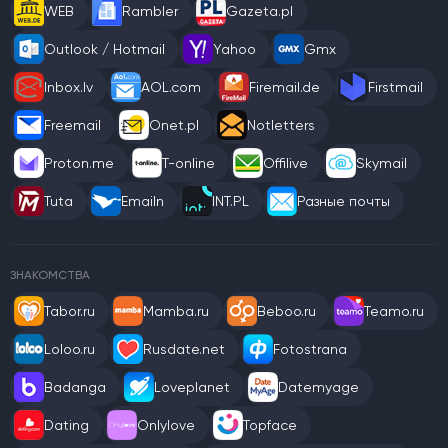
WEB
Rambler
Gazeta.pl
Outlook / Hotmail
Yahoo
Gmx
Inbox.lv
AOL.com
Firemail.de
Firstmail
Freemail
Onet.pl
Notletters
Proton.me
T-online
Offilive
Skymail
Tuta
Emailn
INT.PL
Разные почты
ЗНАКОМСТВА
Tabor.ru
Mamba.ru
Beboo.ru
Teamo.ru
Loloo.ru
Rusdate.net
Fotostrana
Badanga
Loveplanet
Datemyage
Dating
Onlylove
Topface