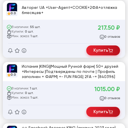
Авторег UA +User-Agent+COOKIE+2ФА+отлёжка
6месяцев+
0.0
217.50
₽
В наличии:
55 шт.
Купили:
0 шт.
Мин. заказ:
1 шт.
отзывов
0
Купить
Испания |KING||Мощный Ручной фарм| 50+ друзей
+Интересы |Подтверждены по почте | Профиль
0.0
заполнен + ФАРМ| +- FUN PAGE| 2FA -+ [840396]
1015.00
₽
В наличии:
1 шт.
Купили:
0 шт.
Мин. заказ:
1 шт.
отзывов
0
Купить
⭐⭐ Facebook Авторег KING (аккаунт 2023 года)