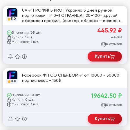
UA ✅ ПРОФИЛЬ PRO | Украина 5 дней ручной
подготовки | ✅ 0–1 СТРАНИЦА | 20–100+ друзей
5.0
оформлен профиль (аватар, обложка — возможно
частично) готов к использованию | №12
445.92
₽
В наличии:
65 шт.
Купили:
447.03
1 шт.
Мин. заказ:
1 шт.
отзывов
0
Купить
Facebook ФП СО СПЕНДОМ ✅ от 10000 - 50000
подписчиков - 150$
0.0
19642.50
₽
В наличии:
10 шт.
Купили:
0 шт.
Мин. заказ:
1 шт.
отзывов
0
Купить