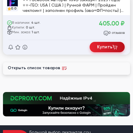
⭐⭐-ГЕО: USA ( США ) | Ручной ФАРМ | Пройден
0.0
чекпоинт | заполнен профиль (ава+ФП+посты) |
Прогон по сайтам | Включен профрежим |
Маркетплейс | Почта в комплекте
405.00
₽
В наличии:
4 шт.
Купили:
0 шт.
Мин. заказ:
1 шт.
отзывов
0
Купить
Открыть список товаров
Большой выбор аккаунтов соц.