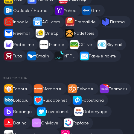
Outlook / Hotmail
Yahoo
Gmx
Inbox.lv
AOL.com
Firemail.de
Firstmail
Freemail
Onet.pl
Notletters
Proton.me
T-online
Offilive
Skymail
Tuta
Emailn
INT.PL
Разные почты
ЗНАКОМСТВА
Tabor.ru
Mamba.ru
Beboo.ru
Teamo.ru
Loloo.ru
Rusdate.net
Fotostrana
Badanga
Loveplanet
Datemyage
Dating
Onlylove
Topface