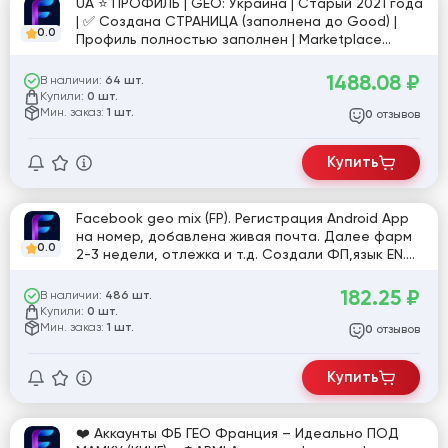
UA ⭐️ ПРОФИЛЬ | GEO: Украина | Cтарый 2021 года
| ✅ Создана СТРАНИЦА (заполнена до Good) |
0.0
Профиль полностью заполнен | Marketplace
открыт | друзья 20–100 | Email | ручная
подготовка 14+ дней | высокий траст | №яр
1488.08
₽
В наличии:
64 шт.
Купили:
0 шт.
Мин. заказ:
1 шт.
отзывов
0
Купить
Facebook geo mix (FP). Регистрация Android App
на номер, добавлена живая почта. Далее фарм
0.0
2-3 недели, отлежка и т.д. Создали ФП,язык EN.
[831473]
182.25
₽
В наличии:
486 шт.
Купили:
0 шт.
Мин. заказ:
1 шт.
отзывов
0
Купить
❤️ Аккаунты ФБ ГЕО Франция – Идеально ПОД