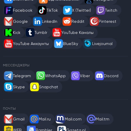
Facebook
TikTok
X (Twitter)
Twitch
Google
LinkedIn
Reddit
Pinterest
Kick
Tumblr
YouTube Каналы
YouTube Аккаунты
BlueSky
Livejournal
МЕССЕНДЖЕРЫ
Telegram
WhatsApp
Viber
Discord
Skype
Snapchat
ПОЧТЫ
Gmail
Mail.ru
Mail.com
Mail.tm
WEB
Rambler
Gazeta.pl