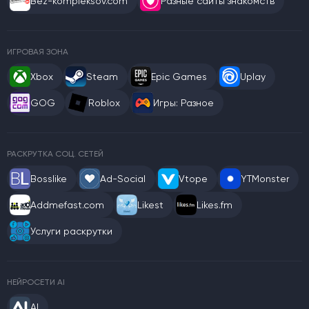
Bez-kompleksov.com
Разные сайты знакомств
ИГРОВАЯ ЗОНА
Xbox
Steam
Epic Games
Uplay
GOG
Roblox
Игры: Разное
РАСКРУТКА СОЦ. СЕТЕЙ
Bosslike
Ad-Social
Vtope
YTMonster
Addmefast.com
Likest
Likes.fm
Услуги раскрутки
НЕЙРОСЕТИ AI
AI