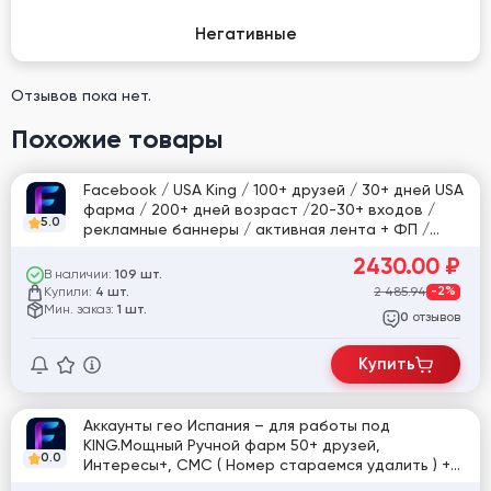
Негативные
Отзывов пока нет.
Похожие товары
Facebook / USA King / 100+ друзей / 30+ дней USA
фарма / 200+ дней возраст /20-30+ входов /
5.0
рекламные баннеры / активная лента + ФП /
прямой запуск без отлежки.
2430.00
₽
В наличии:
109 шт.
Купили:
2 485.94
-2%
4 шт.
Мин. заказ:
1 шт.
отзывов
0
Купить
Аккаунты гео Испания – для работы под
KING.Мощный Ручной фарм 50+ друзей,
0.0
Интересы+, СМС ( Номер стараемся удалить ) +
Почта в комлекте, Профиль заполнен, Создана