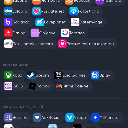
Tabor.ru
Mamba.ru
Beboo.ru
Teamo.ru
Loloo.ru
Rusdate.net
Fotostrana
Badanga
Loveplanet
Datemyage
Dating
Onlylove
Topface
Bez-kompleksov.com
Разные сайты знакомств
ИГРОВАЯ ЗОНА
Xbox
Steam
Epic Games
Uplay
GOG
Roblox
Игры: Разное
РАСКРУТКА СОЦ. СЕТЕЙ
Bosslike
Ad-Social
Vtope
YTMonster