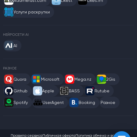
Addmefast.com
Likest
Likes.fm
Услуги раскрутки
НЕЙРОСЕТИ AI
AI
РАЗНОЕ
Quora
Microsoft
Mega.nz
2Gis
Github
Apple
BASS
Rutube
Spotify
UserAgent
Booking
Разное
Правила сервиса
Публичная оферта
Политика обмена и возврата