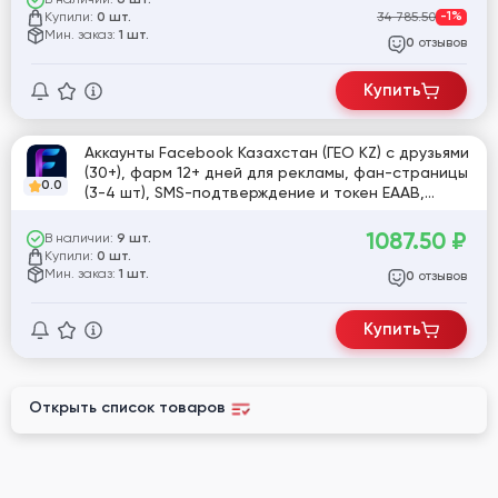
6 шт.
Купили:
34 785.50
-1%
0 шт.
Мин. заказ:
1 шт.
отзывов
0
Купить
Аккаунты Facebook Казахстан (ГЕО KZ) с друзьями
(30+), фарм 12+ дней для рекламы, фан-страницы
0.0
(3-4 шт), SMS-подтверждение и токен EAAB,
почта Firstmail, двухфакторная аутентификация
(2FA+)
1087.50
₽
В наличии:
9 шт.
Купили:
0 шт.
Мин. заказ:
1 шт.
отзывов
0
Купить
Открыть список товаров