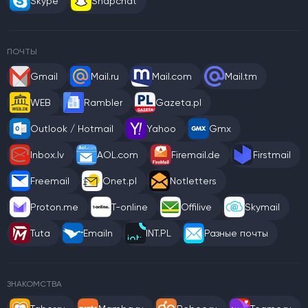
Skype
Snapchat
ПОЧТЫ
Gmail
Mail.ru
Mail.com
Mail.tm
WEB
Rambler
Gazeta.pl
Outlook / Hotmail
Yahoo
Gmx
Inbox.lv
AOL.com
Firemail.de
Firstmail
Freemail
Onet.pl
Notletters
Proton.me
T-online
Offilive
Skymail
Tuta
Emailn
INT.PL
Разные почты
ЗНАКОМСТВА