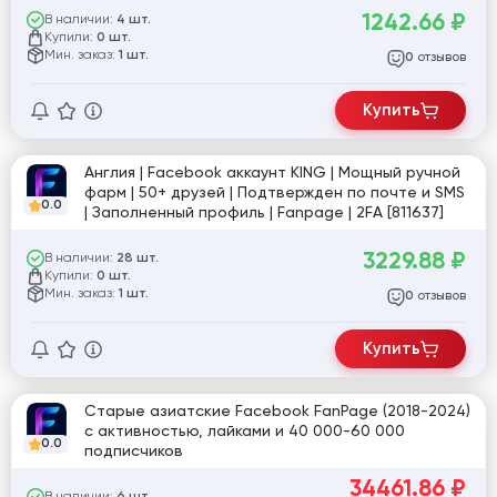
Фан-страница, 2Fa ( не всегда установлена ).
1242.66
₽
В наличии:
4 шт.
Исключительно ручное производство.Читайте
Купили:
0 шт.
описание!
Мин. заказ:
1 шт.
отзывов
0
Купить
Англия | Facebook аккаунт KING | Мощный ручной
фарм | 50+ друзей | Подтвержден по почте и SMS
0.0
| Заполненный профиль | Fanpage | 2FA [811637]
3229.88
₽
В наличии:
28 шт.
Купили:
0 шт.
Мин. заказ:
1 шт.
отзывов
0
Купить
Старые азиатские Facebook FanPage (2018-2024)
с активностью, лайками и 40 000-60 000
0.0
подписчиков
34461.86
₽
В наличии: