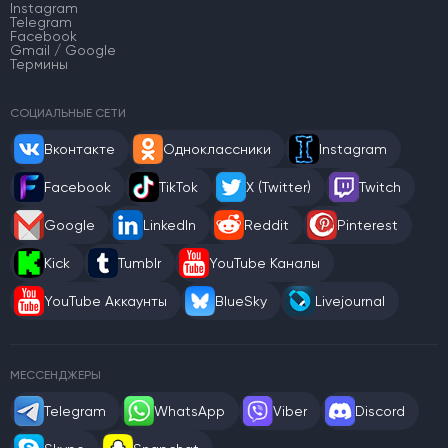
Instagram
Telegram
Facebook
Gmail / Google
Термины
СОЦИАЛЬНЫЕ СЕТИ
Вконтакте
Одноклассники
Instagram
Facebook
TikTok
X (Twitter)
Twitch
Google
LinkedIn
Reddit
Pinterest
Kick
Tumblr
YouTube Каналы
YouTube Аккаунты
BlueSky
Livejournal
МЕССЕНДЖЕРЫ
Telegram
WhatsApp
Viber
Discord