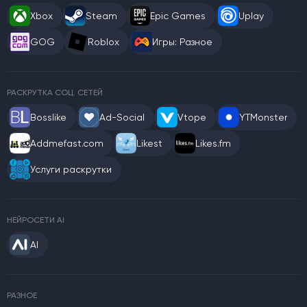
Xbox
Steam
Epic Games
Uplay
GOG
Roblox
Игры: Разное
РАСКРУТКА СОЦ. СЕТЕЙ
Bosslike
Ad-Social
Vtope
YTMonster
Addmefast.com
Likest
Likes.fm
Услуги раскрутки
НЕЙРОСЕТИ AI
AI
РАЗНОЕ