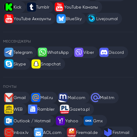
Kick
Tumblr
YouTube Каналы
YouTube Аккаунты
BlueSky
Livejournal
МЕССЕНДЖЕРЫ
Telegram
WhatsApp
Viber
Discord
Skype
Snapchat
ПОЧТЫ
Gmail
Mail.ru
Mail.com
Mail.tm
WEB
Rambler
Gazeta.pl
Outlook / Hotmail
Yahoo
Gmx
Inbox.lv
AOL.com
Firemail.de
Firstmail