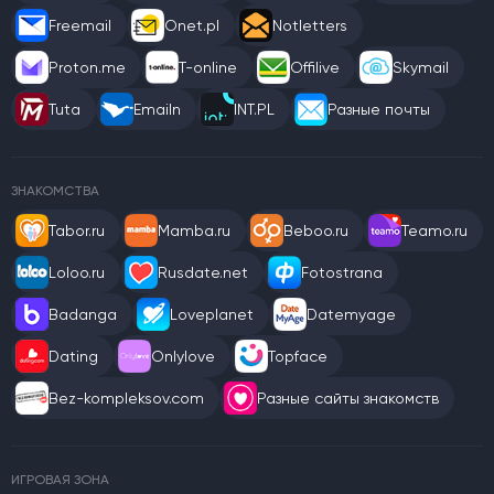
Freemail
Onet.pl
Notletters
Proton.me
T-online
Offilive
Skymail
Tuta
Emailn
INT.PL
Разные почты
ЗНАКОМСТВА
Tabor.ru
Mamba.ru
Beboo.ru
Teamo.ru
Loloo.ru
Rusdate.net
Fotostrana
Badanga
Loveplanet
Datemyage
Dating
Onlylove
Topface
Bez-kompleksov.com
Разные сайты знакомств
ИГРОВАЯ ЗОНА