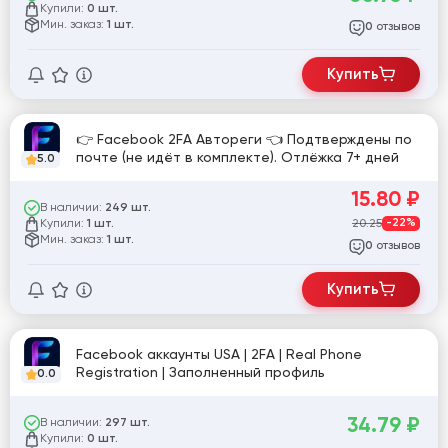
Купили:
0 шт.
Мин. заказ:
1 шт.
отзывов
0
Купить
👉 Facebook 2FA Автореги 👈 Подтверждены по
почте (не идёт в комплекте). Отлёжка 7+ дней
5.0
15.80
₽
В наличии:
249 шт.
Купили:
20.25
-22%
1 шт.
Мин. заказ:
1 шт.
отзывов
0
Купить
Facebook аккаунты USA | 2FA | Real Phone
Registration | Заполненный профиль
0.0
34.79
₽
В наличии:
297 шт.
Купили:
0 шт.