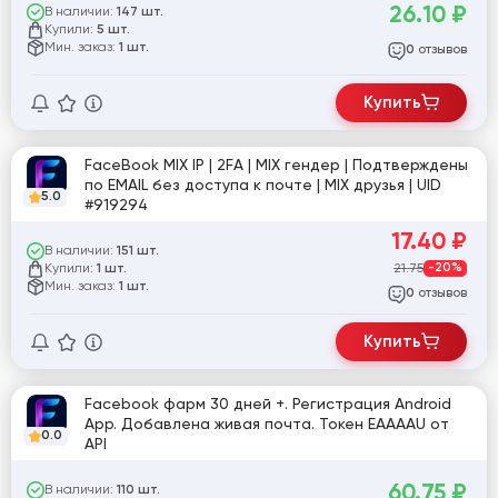
26.10
₽
В наличии:
147 шт.
Купили:
5 шт.
Мин. заказ:
1 шт.
отзывов
0
Купить
FaceBook MIX IP | 2FA | MIX гендер | Подтверждены
по EMAIL без доступа к почте | MIX друзья | UID
5.0
#919294
17.40
₽
В наличии:
151 шт.
Купили:
21.75
-20%
1 шт.
Мин. заказ:
1 шт.
отзывов
0
Купить
Facebook фарм 30 дней +. Регистрация Android
App. Добавлена живая почта. Токен EAAAAU от
0.0
API
60.75
₽
В наличии:
110 шт.