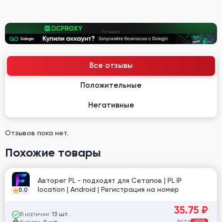
Все отзывы
Положительные
Негативные
Отзывов пока нет.
Похожие товары
Авторег PL - подходят для Сетапов | PL IP
location | Android | Регистрация на номер
0.0
35.75
₽
В наличии:
13 шт.
Купили:
39.72
-10%