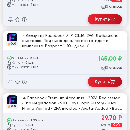
0 шт.
Мин. заказ:
1 шт.
отзывов
0
Купить
⚡️ Аккаунты Facebook ⚡️ IP: США. 2FA. Добавлена
аватарка. Подтверждены по почте, идет в
0.0
комплекте. Возраст 1-10+ дней. ⚡️
145.00
₽
В наличии:
5 шт.
Купили:
0 шт.
Мин. заказ:
1 шт.
отзывов
0
Купить
🔥 Facebook Premium Accounts • 2026 Registered •
Auto Registration • 90+ Days Login History • Real
0.0
Phone Verified • 2FA Enabled • Avatar Added • Best
Quality Stock • Ready to Use
29.70
₽
В наличии:
499 шт.
Купили:
124.70
-76%
0 шт.
Мин. заказ:
1 шт.