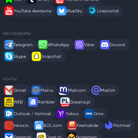
YouTube Аккаунты
BlueSky
Livejournal
МЕССЕНДЖЕРЫ
Telegram
WhatsApp
Viber
Discord
Skype
Snapchat
ПОЧТЫ
Gmail
Mail.ru
Mail.com
Mail.tm
WEB
Rambler
Gazeta.pl
Outlook / Hotmail
Yahoo
Gmx
Inbox.lv
AOL.com
Firemail.de
Firstmail
Freemail
Onet.pl
Notletters