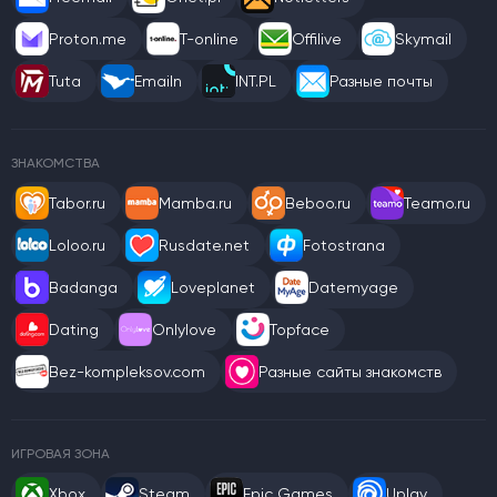
Proton.me
T-online
Offilive
Skymail
Tuta
Emailn
INT.PL
Разные почты
ЗНАКОМСТВА
Tabor.ru
Mamba.ru
Beboo.ru
Teamo.ru
Loloo.ru
Rusdate.net
Fotostrana
Badanga
Loveplanet
Datemyage
Dating
Onlylove
Topface
Bez-kompleksov.com
Разные сайты знакомств
ИГРОВАЯ ЗОНА
Xbox
Steam
Epic Games
Uplay