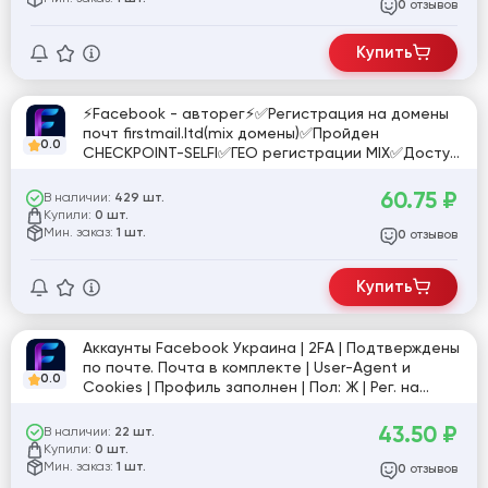
отзывов
0
Купить
⚡️Facebook - авторег⚡️✅Регистрация на домены
почт firstmail.ltd(mix домены)✅Пройден
0.0
CHECKPOINT-SELFI✅ГЕО регистрации MIX✅Доступ
к почте есть✅Cookie Json+✅User-
agent+✅Формат выдачи:логин|
60.75
₽
В наличии:
429 шт.
пароль|email|emailpass|url акка|Cookie|User-agent
Купили:
0 шт.
Мин. заказ:
1 шт.
отзывов
0
Купить
Аккаунты Facebook Украина | 2FA | Подтверждены
по почте. Почта в комплекте | User-Agent и
0.0
Cookies | Профиль заполнен | Пол: Ж | Рег. на
реальные устройства с официального APK и
мобильные UA IP
43.50
₽
В наличии:
22 шт.
Купили:
0 шт.
Мин. заказ:
1 шт.
отзывов
0