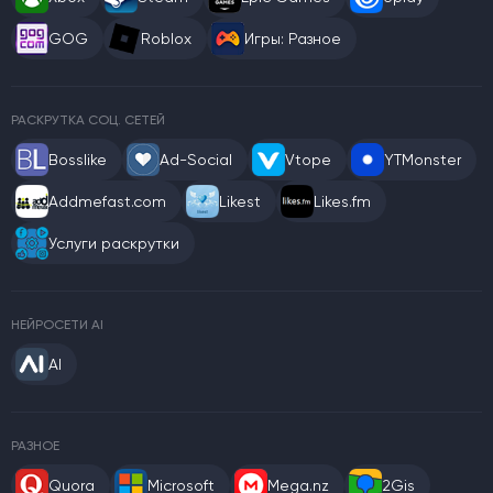
GOG
Roblox
Игры: Разное
РАСКРУТКА СОЦ. СЕТЕЙ
Bosslike
Ad-Social
Vtope
YTMonster
Addmefast.com
Likest
Likes.fm
Услуги раскрутки
НЕЙРОСЕТИ AI
AI
РАЗНОЕ
Quora
Microsoft
Mega.nz
2Gis