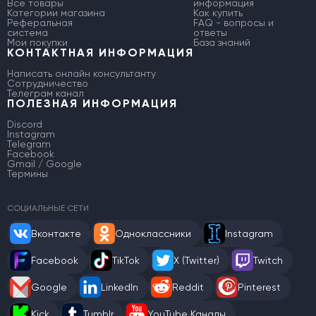
Все товары
информация
Категории магазина
Как купить
Реферальная
FAQ - вопросы и
система
ответы
Мои покупки
База знаний
КОНТАКТНАЯ ИНФОРМАЦИЯ
Написать онлайн консультанту
Сотрудничество
Телеграм канал
ПОЛЕЗНАЯ ИНФОРМАЦИЯ
Discord
Instagram
Telegram
Facebook
Gmail / Google
Термины
СОЦИАЛЬНЫЕ СЕТИ
Вконтакте
Одноклассники
Instagram
Facebook
TikTok
X (Twitter)
Twitch
Google
LinkedIn
Reddit
Pinterest
Kick
Tumblr
YouTube Каналы