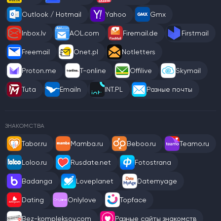
Outlook / Hotmail
Yahoo
Gmx
Inbox.lv
AOL.com
Firemail.de
Firstmail
Freemail
Onet.pl
Notletters
Proton.me
T-online
Offilive
Skymail
Tuta
Emailn
INT.PL
Разные почты
ЗНАКОМСТВА
Tabor.ru
Mamba.ru
Beboo.ru
Teamo.ru
Loloo.ru
Rusdate.net
Fotostrana
Badanga
Loveplanet
Datemyage
Dating
Onlylove
Topface
Bez-kompleksov.com
Разные сайты знакомств