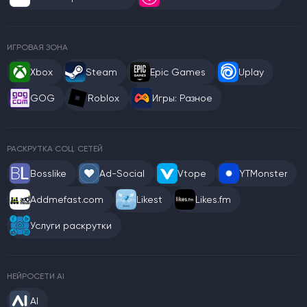
ИГРОВАЯ ЗОНА
Xbox
Steam
Epic Games
Uplay
GOG
Roblox
Игры: Разное
РАСКРУТКА СОЦ. СЕТЕЙ
Bosslike
Ad-Social
Vtope
YTMonster
Addmefast.com
Likest
Likes.fm
Услуги раскрутки
НЕЙРОСЕТИ AI
AI