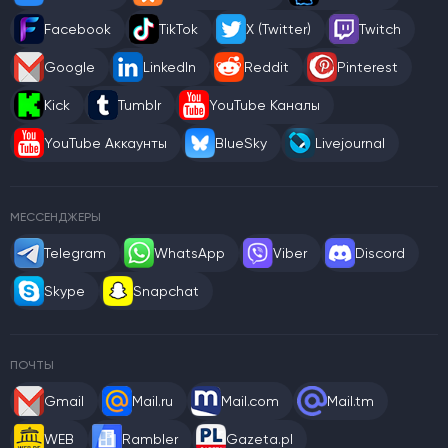
Facebook
TikTok
X (Twitter)
Twitch
Google
LinkedIn
Reddit
Pinterest
Kick
Tumblr
YouTube Каналы
YouTube Аккаунты
BlueSky
Livejournal
МЕССЕНДЖЕРЫ
Telegram
WhatsApp
Viber
Discord
Skype
Snapchat
ПОЧТЫ
Gmail
Mail.ru
Mail.com
Mail.tm
WEB
Rambler
Gazeta.pl