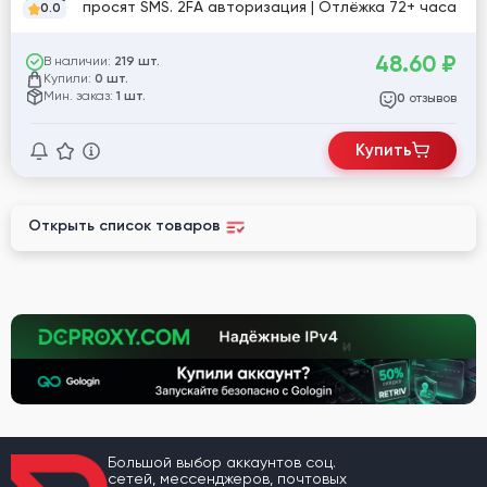
просят SMS. 2FA авторизация | Отлёжка 72+ часа
0.0
48.60
₽
В наличии:
219 шт.
Купили:
0 шт.
Мин. заказ:
1 шт.
отзывов
0
Купить
Открыть список товаров
Большой выбор аккаунтов соц.
сетей, мессенджеров, почтовых