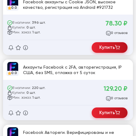
Facebook аккаунты с Cookie JSON, высокое
качество, регистрация на Android #921732
0.0
78.30
₽
В наличии:
396 шт.
Купили:
0 шт.
Мин. заказ:
1 шт.
отзывов
0
Купить
Аккаунты Facebook с 2FA, авторегистрация, IP
США, без SMS, отложка от 5 суток
0.0
129.20
₽
В наличии:
220 шт.
Купили:
0 шт.
Мин. заказ:
1 шт.
отзывов
0
Купить
Facebook Автореги. Верифицированы и не