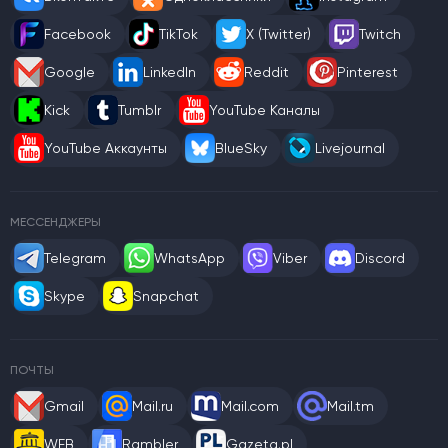
Facebook
TikTok
X (Twitter)
Twitch
Google
LinkedIn
Reddit
Pinterest
Kick
Tumblr
YouTube Каналы
YouTube Аккаунты
BlueSky
Livejournal
МЕССЕНДЖЕРЫ
Telegram
WhatsApp
Viber
Discord
Skype
Snapchat
ПОЧТЫ
Gmail
Mail.ru
Mail.com
Mail.tm
WEB
Rambler
Gazeta.pl