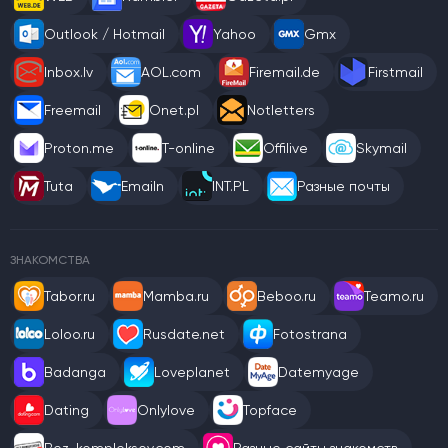
Outlook / Hotmail
Yahoo
Gmx
Inbox.lv
AOL.com
Firemail.de
Firstmail
Freemail
Onet.pl
Notletters
Proton.me
T-online
Offilive
Skymail
Tuta
Emailn
INT.PL
Разные почты
ЗНАКОМСТВА
Tabor.ru
Mamba.ru
Beboo.ru
Teamo.ru
Loloo.ru
Rusdate.net
Fotostrana
Badanga
Loveplanet
Datemyage
Dating
Onlylove
Topface