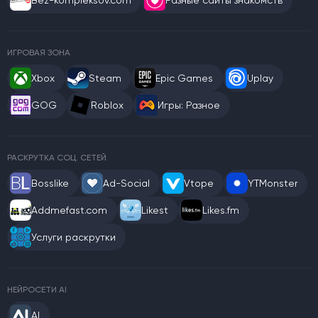
Bez-kompleksov.com
Разные сайты знакомств
ИГРОВАЯ ЗОНА
Xbox
Steam
Epic Games
Uplay
GOG
Roblox
Игры: Разное
РАСКРУТКА СОЦ. СЕТЕЙ
Bosslike
Ad-Social
Vtope
YTMonster
Addmefast.com
Likest
Likes.fm
Услуги раскрутки
НЕЙРОСЕТИ AI
AI