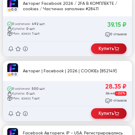
Авторег Facebook 2026 / 2FA В КОМПЛЕКТЕ /
cookies / Частично заполнен #28411
0.0
39.15
₽
В наличии:
492 шт.
Купили:
0 шт.
Мин. заказ:
1 шт.
отзывов
0
Купить
Авторег | Facebook | 2026 | COOKIEs [852149]
0.0
28.35
₽
В наличии:
500 шт.
Купили:
38.48
-26%
0 шт.
Мин. заказ:
1 шт.
отзывов
0
Купить
Facebook Автореги. IP - USA. Регистрировались