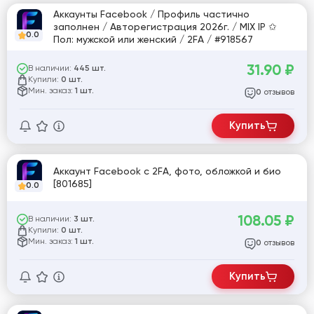
Аккаунты Facebook / Профиль частично
заполнен / Авторегистрация 2026г. / MIX IP ✩
0.0
Пол: мужской или женский / 2FA / #918567
31.90
₽
В наличии:
445 шт.
Купили:
0 шт.
Мин. заказ:
1 шт.
отзывов
0
Купить
Аккаунт Facebook с 2FA, фото, обложкой и био
[801685]
0.0
108.05
₽
В наличии:
3 шт.
Купили:
0 шт.
Мин. заказ:
1 шт.
отзывов
0
Купить