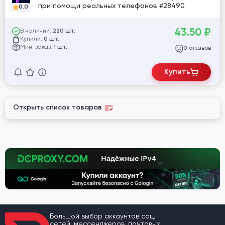
при помощи реальных телефонов #28490
0.0
43.50
₽
В наличии:
220 шт.
Купили:
0 шт.
Мин. заказ:
1 шт.
отзывов
0
Купить
Открыть список товаров
Большой выбор аккаунтов соц.
сетей, мессенджеров, почтовых