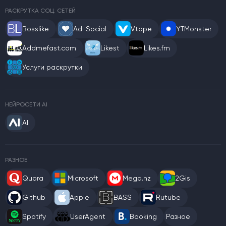
РАСКРУТКА СОЦ. СЕТЕЙ
Bosslike
Ad-Social
Vtope
YTMonster
Addmefast.com
Likest
Likes.fm
Услуги раскрутки
НЕЙРОСЕТИ AI
AI
РАЗНОЕ
Quora
Microsoft
Mega.nz
2Gis
Github
Apple
BASS
Rutube
Spotify
UserAgent
Booking
Разное