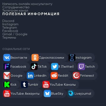
Написать онлайн консультанту
Сотрудничество
Телеграм канал
ПОЛЕЗНАЯ ИНФОРМАЦИЯ
Discord
Instagram
Telegram
Facebook
Gmail / Google
Термины
СОЦИАЛЬНЫЕ СЕТИ
Вконтакте
Одноклассники
Instagram
Facebook
TikTok
X (Twitter)
Twitch
Google
LinkedIn
Reddit
Pinterest
Kick
Tumblr
YouTube Каналы
YouTube Аккаунты
BlueSky
Livejournal