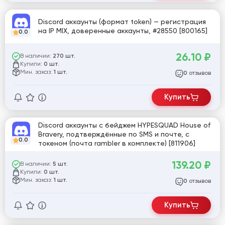
Discord аккаунты (формат token) — регистрация
на IP MIX, доверенные аккаунты, #28550 [800165]
0.0
26.10
₽
В наличии:
270 шт.
Купили:
0 шт.
Мин. заказ:
1 шт.
отзывов
0
Купить
Discord аккаунты с бейджем HYPESQUAD House of
Bravery, подтверждённые по SMS и почте, с
0.0
токеном (почта rambler в комплекте) [811906]
139.20
₽
В наличии:
5 шт.
Купили:
0 шт.
Мин. заказ:
1 шт.
отзывов
0
Купить