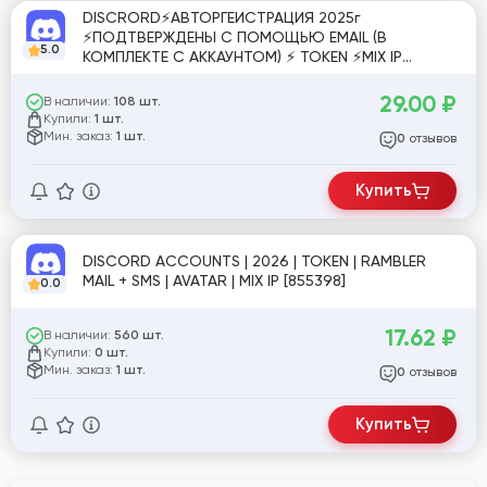
DISCRORD⚡АВТОРГЕИСТРАЦИЯ 2025г
⚡ПОДТВЕРЖДЕНЫ С ПОМОЩЬЮ EMAIL (В
5.0
КОМПЛЕКТЕ С АККАУНТОМ) ⚡ TOKEN ⚡MIX IP
[817073]
29.00
₽
В наличии:
108 шт.
Купили:
1 шт.
Мин. заказ:
1 шт.
отзывов
0
Купить
DISCORD ACCOUNTS | 2026 | TOKEN | RAMBLER
MAIL + SMS | AVATAR | MIX IP [855398]
0.0
17.62
₽
В наличии:
560 шт.
Купили:
0 шт.
Мин. заказ:
1 шт.
отзывов
0
Купить