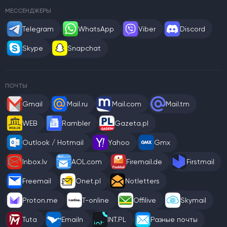
МЕССЕНДЖЕРЫ
Telegram
WhatsApp
Viber
Discord
Skype
Snapchat
ПОЧТЫ
Gmail
Mail.ru
Mail.com
Mail.tm
WEB
Rambler
Gazeta.pl
Outlook / Hotmail
Yahoo
Gmx
Inbox.lv
AOL.com
Firemail.de
Firstmail
Freemail
Onet.pl
Notletters
Proton.me
T-online
Offilive
Skymail
Tuta
Emailn
INT.PL
Разные почты