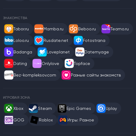
ЗНАКОМСТВА
Tabor.ru
Mamba.ru
Beboo.ru
Teamo.ru
Loloo.ru
Rusdate.net
Fotostrana
Badanga
Loveplanet
Datemyage
Dating
Onlylove
Topface
Bez-kompleksov.com
Разные сайты знакомств
ИГРОВАЯ ЗОНА
Xbox
Steam
Epic Games
Uplay
GOG
Roblox
Игры: Разное