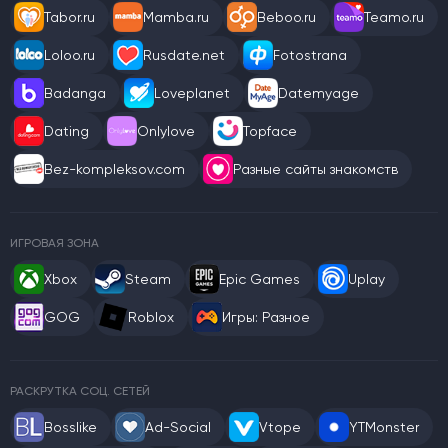
Tabor.ru
Mamba.ru
Beboo.ru
Teamo.ru
Loloo.ru
Rusdate.net
Fotostrana
Badanga
Loveplanet
Datemyage
Dating
Onlylove
Topface
Bez-kompleksov.com
Разные сайты знакомств
ИГРОВАЯ ЗОНА
Xbox
Steam
Epic Games
Uplay
GOG
Roblox
Игры: Разное
РАСКРУТКА СОЦ. СЕТЕЙ
Bosslike
Ad-Social
Vtope
YTMonster