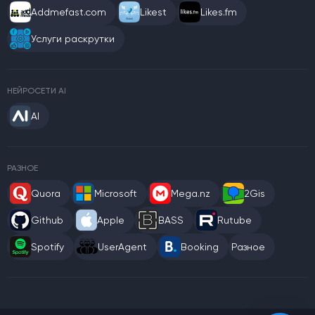
Addmefast.com
Likest
Likes.fm
Услуги раскрутки
НЕЙРОСЕТИ AI
AI
РАЗНОЕ
Quora
Microsoft
Mega.nz
2Gis
Github
Apple
BASS
Rutube
Spotify
UserAgent
Booking
Разное