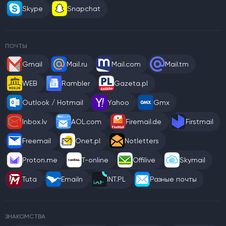
Skype
Snapchat
ПОЧТЫ
Gmail
Mail.ru
Mail.com
Mail.tm
WEB
Rambler
Gazeta.pl
Outlook / Hotmail
Yahoo
Gmx
Inbox.lv
AOL.com
Firemail.de
Firstmail
Freemail
Onet.pl
Notletters
Proton.me
T-online
Offilive
Skymail
Tuta
Emailn
INT.PL
Разные почты
ЗНАКОМСТВА