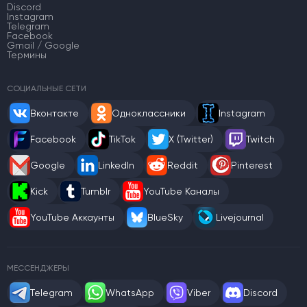
Discord
Instagram
Telegram
Facebook
Gmail / Google
Термины
СОЦИАЛЬНЫЕ СЕТИ
Вконтакте
Одноклассники
Instagram
Facebook
TikTok
X (Twitter)
Twitch
Google
LinkedIn
Reddit
Pinterest
Kick
Tumblr
YouTube Каналы
YouTube Аккаунты
BlueSky
Livejournal
МЕССЕНДЖЕРЫ
Telegram
WhatsApp
Viber
Discord