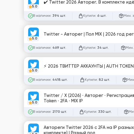
✔️ Twitter 2026 Авторег. В комплекте идёт
5.0
В наличии:
Купили:
Мин. 
394 шт.
6 шт.
Twitter - Авторег | Пол МIX | 2026 год ре
5.0
В наличии:
Купили:
Мин.
469 шт.
34 шт.
⚡ 2026 ТВИТТЕР АККАУНТЫ | AUTH TOKEN 
5.0
В наличии:
Купили:
Мин
4418 шт.
82 шт.
Twitter / X (2026) · Авторег · Регистрац
Token · 2FA · MIX IP
5.0
В наличии:
Купили:
Ми
2170 шт.
330 шт.
Автореги Twitter 2026 с 2FA на IP разны
комплекте) | Разный пол