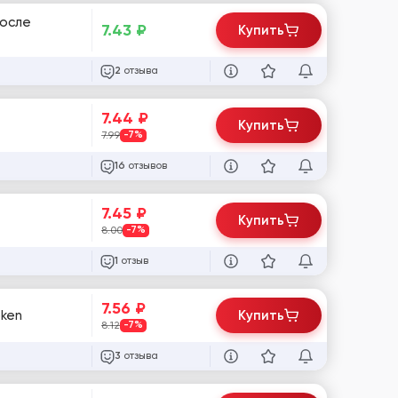
после
7.43
₽
Купить
отзыва
2
7.44
₽
Купить
7.99
-7%
отзывов
16
7.45
₽
Купить
8.00
-7%
отзыв
1
7.56
₽
oken
Купить
8.12
-7%
отзыва
3