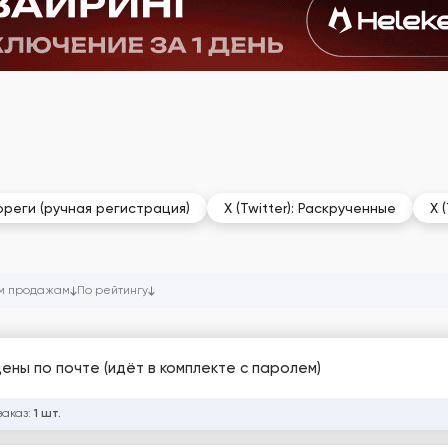
мореги (ручная регистрация)
X (Twitter): Раскрученные
X 
м продажам
По рейтингу
ены по почте (идёт в комплекте с паролем)
заказ:
1 шт.