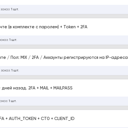
 заказ:
1 шт.
те (в комплекте с паролем) + Token + 2FA
заказ:
1 шт.
Аккаунты Twitter / Подтверждены по почте / Пол: MIX / 2FA / Аккаунты регистрируются
 заказ:
1 шт.
 дней назад. 2FA + MAIL + MAILPASS
заказ:
1 шт.
 ☆ 2FA + AUTH_TOKEN + CT0 + CLIENT_ID