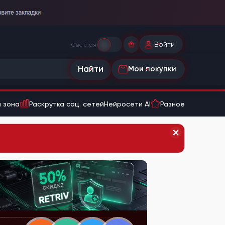
Войти
Светлая
Найти
Мои покупки
 зона
Раскрутка соц. сетей
Нейросети AI
Разное