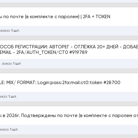
 по почте (в комплекте с паролем) | 2FA + TOKEN
 заказ:
1 шт.
СПОСОБ РЕГИСТРАЦИИ: АВТОРЕГ - ОТЛЁЖКА 20+ ДНЕЙ - ДОБА
АВАТАР - ПОДТВЕРЖДЕНЫ С ПОМОЩЬЮ EMAIL - 2FA/AUTH_TOKEN/CT0 #919789
. заказ:
1 шт.
TWITTER / PROFILE / AUTOREG 2026 / MALE: MIX/ FORMAT: Login:pass:2fa:mail:ct0:token #28700
аказ:
1 шт.
в 2026г. Подтверждены по почте (в комплекте с паролем от 
заказ:
1 шт.