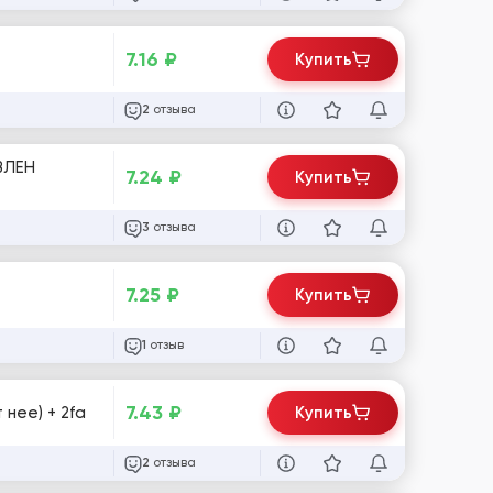
7.16
₽
Купить
отзыва
2
ВЛЕН
7.24
₽
Купить
отзыва
3
7.25
₽
Купить
отзыв
1
7.43
₽
нее) + 2fa
Купить
отзыва
2