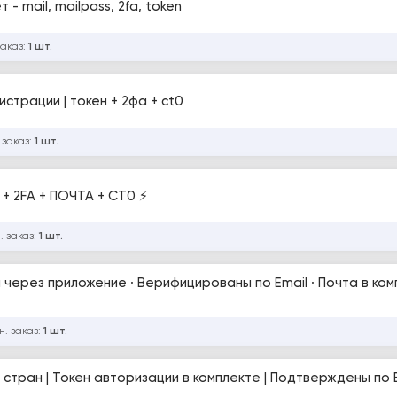
 - mail, mailpass, 2fa, token
заказ:
1 шт.
гистрации | токен + 2фа + ct0
 заказ:
1 шт.
+ 2FA + ПОЧТА + CT0 ⚡
. заказ:
1 шт.
ия через приложение · Верифицированы по Email · Почта в ком
н. заказ:
1 шт.
х стран | Токен авторизации в комплекте | Подтверждены по E