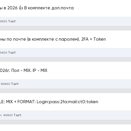
ы в 2026 👍 В комплекте доп.почта
аказ:
1 шт.
ы по почте (в комплекте с паролем). 2FA + Token
аказ:
1 шт.
г. Пол - MIX. IP - MIX
 заказ:
1 шт.
: MIX + FORMAT: Login:pass:2fa:mail:ct0:token
. заказ:
1 шт.