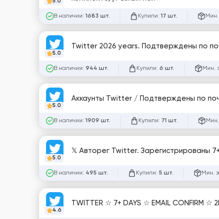
5.0
В наличии:
Купили:
Мин.
1683 шт.
17 шт.
Twitter 2026 years. Подтверждены по поч
5.0
В наличии:
Купили:
Мин. 
944 шт.
6 шт.
5.0
В наличии:
Купили:
Мин.
1909 шт.
71 шт.
𝕏 Авторег Twitter. Зарегистрированы 7+
5.0
В наличии:
Купили:
Мин. 
495 шт.
5 шт.
TWITTER ☆ 7+ DAYS ☆ EMAIL CONFIRM
4.6