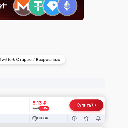
(Twitter): Старые / Возрастные
5.13
₽
Купить
7.43
-31%
отзыв
1