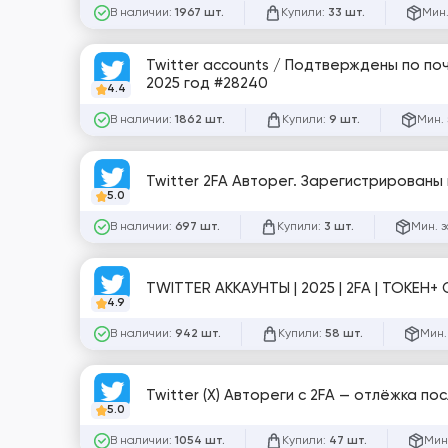
В наличии:
Купили:
Мин.
1967 шт.
33 шт.
Twitter accounts / Подтверждены по почт
2025 год #28240
4.4
В наличии:
Купили:
Мин. 
1862 шт.
9 шт.
Twitter 2FA Авторег. Зарегистрированы 
5.0
В наличии:
Купили:
Мин. з
697 шт.
3 шт.
TWITTER АККАУНТЫ | 2025 | 2FA | ТОКЕН+
4.9
В наличии:
Купили:
Мин.
942 шт.
58 шт.
Twitter (X) Автореги с 2FA — отлёжка по
5.0
В наличии:
Купили:
Мин
1054 шт.
47 шт.