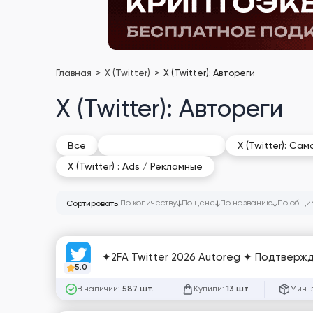
Главная
X (Twitter)
X (Twitter): Автореги
X (Twitter): Автореги
X (Twitter): Автореги
Все
X (Twitter): Са
X (Twitter) : Ads / Рекламные
По количеству
По цене
По названию
По общи
Сортировать:
✦2FA Twitter 2026 Autoreg ✦ Подтвержд
5.0
В наличии:
Купили:
Мин. 
587 шт.
13 шт.