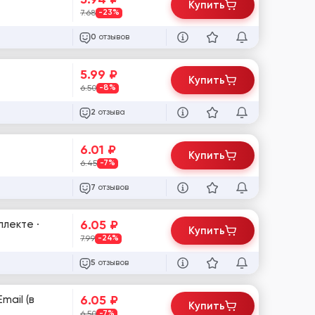
Купить
7.68
-23%
отзывов
0
5.99
₽
Купить
6.50
-8%
отзыва
2
6.01
₽
Купить
6.45
-7%
отзывов
7
6.05
₽
плекте ·
Купить
7.99
-24%
отзывов
5
6.05
₽
mail (в
Купить
6.50
-7%