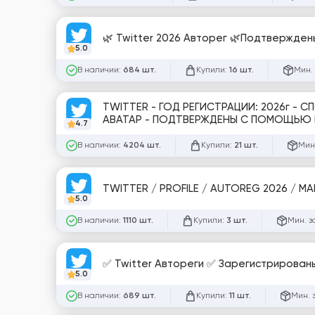
🌿 Twitter 2026 Авторег 🌿Подтверждены
5.0
В наличии:
Купили:
Мин.
684 шт.
16 шт.
TWITTER - ГОД РЕГИСТРАЦИИ: 2026г - 
4.7
В наличии:
Купили:
Мин
4204 шт.
21 шт.
5.0
В наличии:
Купили:
Мин. з
1110 шт.
3 шт.
✅ Twitter Автореги ✅ Зарегистрированы 
5.0
В наличии:
Купили:
Мин. 
689 шт.
11 шт.