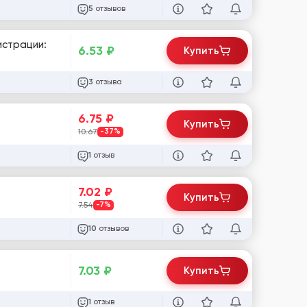
отзывов
5
истрации:
6.53
₽
Купить
отзыва
3
6.75
₽
Купить
10.67
-37%
отзыв
1
7.02
₽
Купить
7.54
-7%
отзывов
10
7.03
₽
Купить
отзыв
1