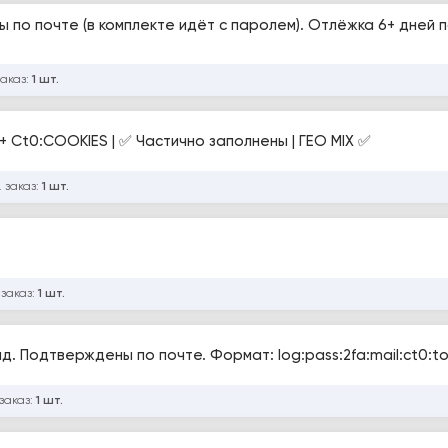
ы по почте (в комплекте идёт с паролем). Отлёжка 6+ дней 
заказ:
1 шт.
+ Ct0:COOKIES | ✅ Частично заполнены | ГЕО MIX ✅
 заказ:
1 шт.
 заказ:
1 шт.
д. Подтверждены по почте. Формат: log:pass:2fa:mail:ct0:t
заказ:
1 шт.