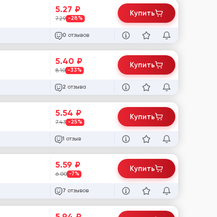
5.27
₽
Купить
7.29
-28%
отзывов
0
5.40
₽
Купить
8.10
-33%
отзыва
2
5.54
₽
Купить
7.43
-25%
отзыв
1
5.59
₽
Купить
6.00
-7%
отзывов
7
5.94
₽