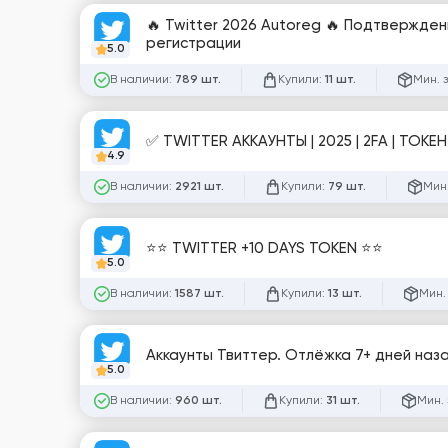
🔥 Twitter 2026 Autoreg 🔥 Подтвержден
регистрации
5.0
В наличии:
Купили:
Мин. 
789 шт.
11 шт.
✅ TWITTER АККАУНТЫ | 2025 | 2FA | ТОКЕН
4.9
В наличии:
Купили:
Мин.
2921 шт.
79 шт.
⭐⭐ TWITTER +10 DAYS TOKEN ⭐⭐
5.0
В наличии:
Купили:
Мин.
1587 шт.
13 шт.
Аккаунты Твиттер. Отлёжка 7+ дней наза
5.0
В наличии:
Купили:
Мин. 
960 шт.
31 шт.