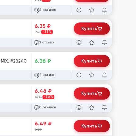
отзывов
6
6.35
₽
Купить
9.45
-33%
отзыва
2
6.38
₽
 на IP-адреса MIX. #28240
Купить
отзыва
4
6.48
₽
Купить
10.14
-36%
отзывов
0
6.49
₽
Купить
6.50