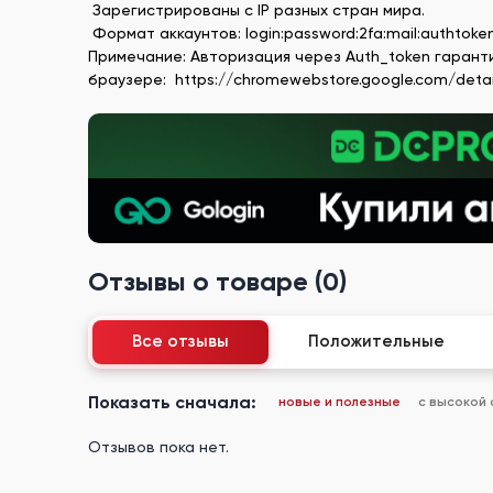
Зарегистрированы с IP разных стран мира.
Формат аккаунтов: login:password:2fa:mail:authtoke
Примечание: Авторизация через Auth_token гаранти
браузере: https://chromewebstore.google.com/detai
Отзывы о товаре (0)
Все отзывы
Положительные
Показать сначала:
новые и полезные
с высокой
Отзывов пока нет.