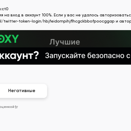
n:ct0
я на вход в аккаунт 100%. Если у вас не удалось авторизовать
l/twitter-token-login/hbjfeidompihjflhcgckbbofpoocggap и авто
Негативные
 оценкой