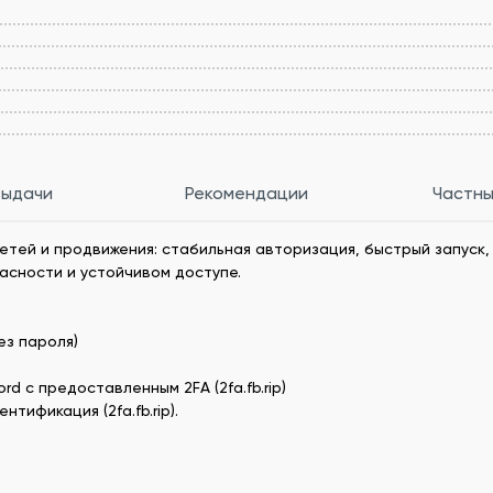
выдачи
Рекомендации
Частны
цсетей и продвижения: стабильная авторизация, быстрый запус
асности и устойчивом доступе.
ез пароля)
d с предоставленным 2FA (2fa.fb.rip)
тификация (2fa.fb.rip).