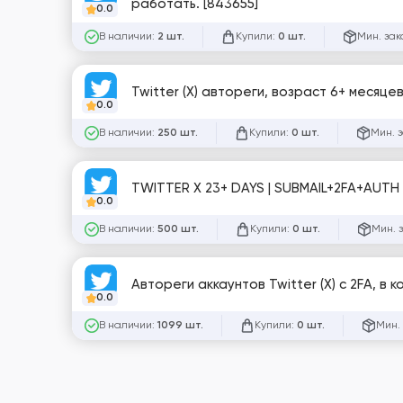
работать. [843655]
0.0
В наличии:
Купили:
Мин. зак
2 шт.
0 шт.
Twitter (X) автореги, возраст 6+ месяцев
0.0
В наличии:
Купили:
Мин. 
250 шт.
0 шт.
TWITTER X 23+ DAYS | SUBMAIL+2FA+AUTH 
0.0
В наличии:
Купили:
Мин. 
500 шт.
0 шт.
Автореги аккаунтов Twitter (X) с 2FA, в к
0.0
В наличии:
Купили:
Мин.
1099 шт.
0 шт.