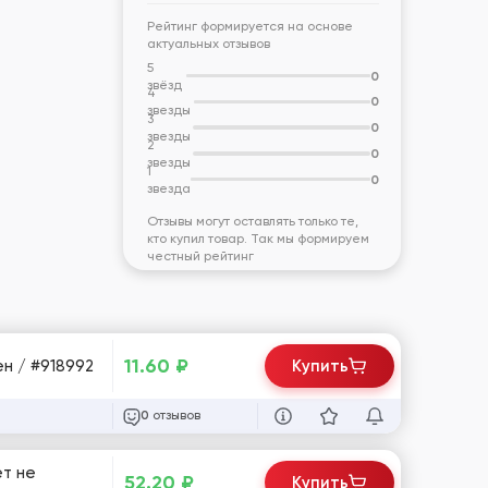
Рейтинг формируется на основе
актуальных отзывов
5
0
звёзд
4
0
звезды
3
0
звезды
2
0
звезды
1
0
звезда
Отзывы могут оставлять только те,
кто купил товар. Так мы формируем
честный рейтинг
11.60
₽
ен / #918992
Купить
отзывов
0
ет не
52.20
₽
Купить