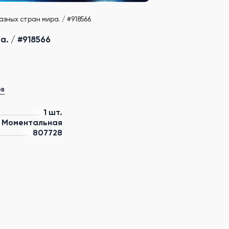
зных стран мира. / #918566
. / #918566
ов
1 шт.
Моментальная
807728