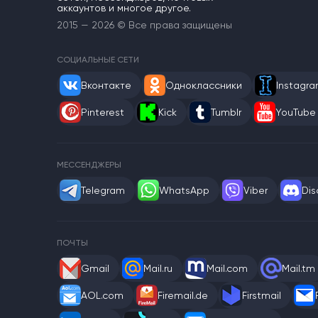
аккаунтов и многое другое.
2015 — 2026 © Все права защищены
СОЦИАЛЬНЫЕ СЕТИ
Вконтакте
Одноклассники
Instagr
Pinterest
Kick
Tumblr
YouTube
МЕССЕНДЖЕРЫ
Telegram
WhatsApp
Viber
Dis
ПОЧТЫ
Gmail
Mail.ru
Mail.com
Mail.tm
AOL.com
Firemail.de
Firstmail