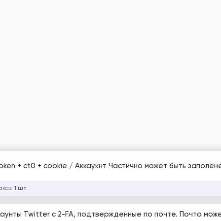
 +token + ct0 + cookie / Аккаукнт Частично может быть заполен
аказ:
1 шт.
унты Twitter с 2-FA, подтвержденные по почте. Почта мож