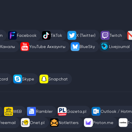
am
Facebook
TikTok
X (Twitter)
Twitch
 Каналы
YouTube Аккаунты
BlueSky
Livejournal
cord
Skype
Snapchat
WEB
Rambler
Gazeta.pl
Outlook / Hotma
Freemail
Onet.pl
Notletters
Proton.me
T-