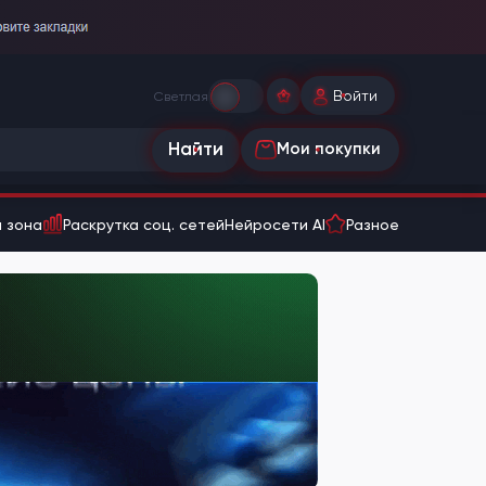
Войти
Светлая
Найти
Мои покупки
 зона
Раскрутка соц. сетей
Нейросети AI
Разное