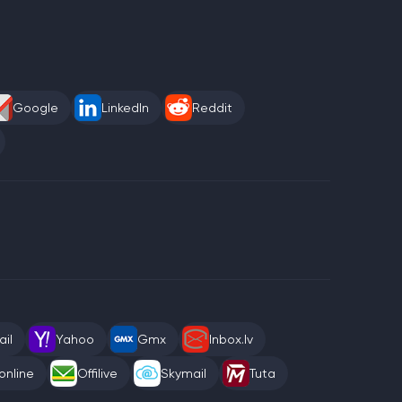
Google
LinkedIn
Reddit
il
Yahoo
Gmx
Inbox.lv
online
Offilive
Skymail
Tuta