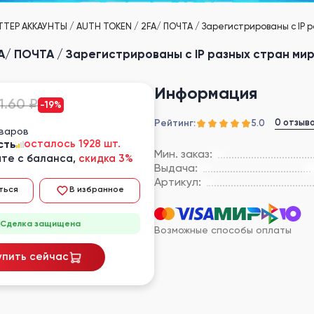
ТЕР АККАУНТЫ / AUTH TOKEN / 2FA/ ПОЧТА / Зарегистрированы с IP ра
/ ПОЧТА / Зарегистрированы с IP разных стран мира
Информация
1.60 ₽
-19%
Рейтинг:
0 отзыв
5.0
оваров
сть
осталось 1928 шт.
Мин. заказ:
те с баланса,
скидка 3%
Выдача:
Артикул:
ться
В избранное
Сделка защищена
Возможные способы оплаты
упить сейчас