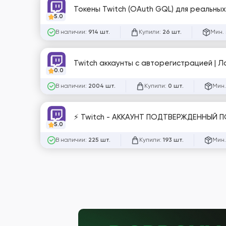
Токены Twitch (OAuth GQL) для реальных
5.0
В наличии:
Купили:
Мин. 
914 шт.
26 шт.
Twitch аккаунты с авторегистрацией | Ло
0.0
В наличии:
Купили:
Мин.
2004 шт.
0 шт.
⚡ Twitch - АККАУНТ ПОДТВЕРЖДЕННЫЙ ПО
5.0
В наличии:
Купили:
Мин.
225 шт.
193 шт.