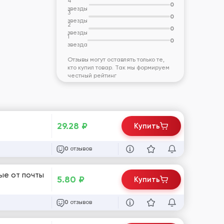
4
0
звезды
3
0
звезды
2
0
звезды
1
0
звезда
Отзывы могут оставлять только те,
кто купил товар. Так мы формируем
честный рейтинг
29.28
₽
Купить
отзывов
0
ные от почты
5.80
₽
Купить
отзывов
0