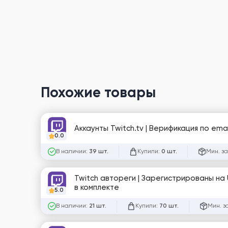
Похожие товары
Аккаунты Twitch.tv | Верификация по emai
0.0
В наличии:
Купили:
Мин. за
39 шт.
0 шт.
Twitch автореги | Зарегистрированы на 
в комплекте
5.0
В наличии:
Купили:
Мин. з
21 шт.
70 шт.