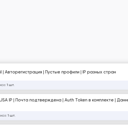
l | Авторегистрация | Пустые профили | IP разных стран
каз:
1 шт.
USA IP | Почта подтверждена | Auth Token в комплекте | Дан
аказ:
1 шт.