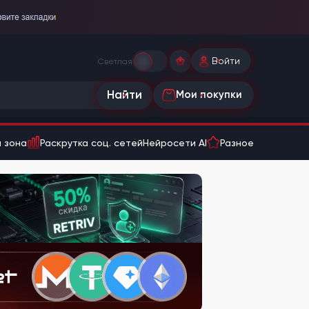
Войти
Светлая
Найти
Мои покупки
 зона
Раскрутка соц. сетей
Нейросети AI
Разное