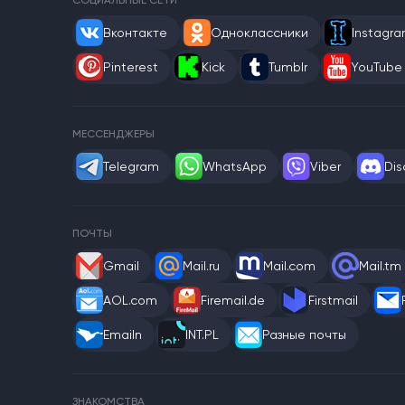
СОЦИАЛЬНЫЕ СЕТИ
Вконтакте
Одноклассники
Instagr
Pinterest
Kick
Tumblr
YouTube
МЕССЕНДЖЕРЫ
Telegram
WhatsApp
Viber
Dis
ПОЧТЫ
Gmail
Mail.ru
Mail.com
Mail.tm
AOL.com
Firemail.de
Firstmail
Emailn
INT.PL
Разные почты
ЗНАКОМСТВА