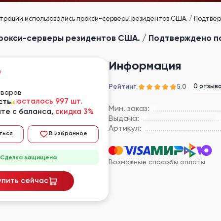
страции использовались прокси-серверы резидентов США. / Подтверж
рокси-серверы резидентов США. / Подтверждено по 
Информация
₽
Рейтинг:
0 отзыв
5.0
оваров
сть
осталось 997 шт.
Мин. заказ:
те с баланса,
скидка 3%
Выдача:
Артикул:
ться
В избранное
Сделка защищена
Возможные способы оплаты
упить сейчас