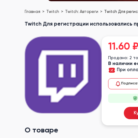
Главная
Twitch
Twitch: Автореги
Twitch Для реги
Twitch Для регистрации использовались п
11.60
Продано: 2 т
В наличии е
При опла
Подписа
К
О товаре