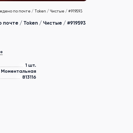
дено по почте / Token / Чистые / #919593
почте / Token / Чистые / #919593
ов
1 шт.
Моментальная
813116