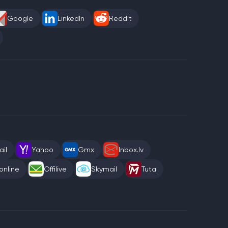
Google
LinkedIn
Reddit
il
Yahoo
Gmx
Inbox.lv
online
Offilive
Skymail
Tuta