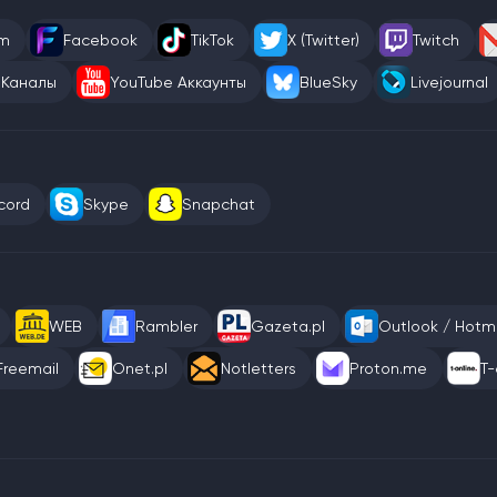
am
Facebook
TikTok
X (Twitter)
Twitch
 Каналы
YouTube Аккаунты
BlueSky
Livejournal
cord
Skype
Snapchat
WEB
Rambler
Gazeta.pl
Outlook / Hotma
Freemail
Onet.pl
Notletters
Proton.me
T-