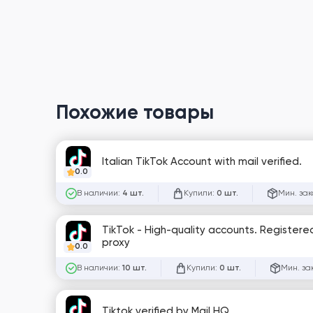
Похожие товары
Italian TikTok Account with mail verified.
0.0
В наличии:
Купили:
Мин. зак
4 шт.
0 шт.
TikTok - High-quality accounts. Registered with 
proxy
0.0
В наличии:
Купили:
Мин. за
10 шт.
0 шт.
Tiktok verified by Mail HQ