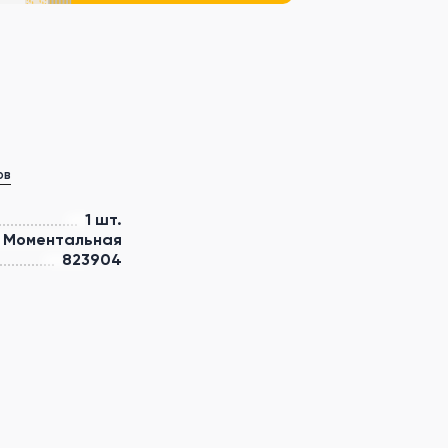
ов
1 шт.
Моментальная
823904