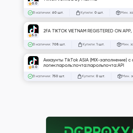
0.0
В наличии:
Купили:
Мин. з
60 шт.
0 шт.
2FA TIKTOK VIETNAM REGISTERED ON APP
5.0
В наличии:
Купили:
Мин. з
708 шт.
1 шт.
Аккаунты TikTok ASIA (MIX-заполнение) 
логин:пароль:почта:парольпочта:API
0.0
В наличии:
Купили:
Мин. з
750 шт.
0 шт.