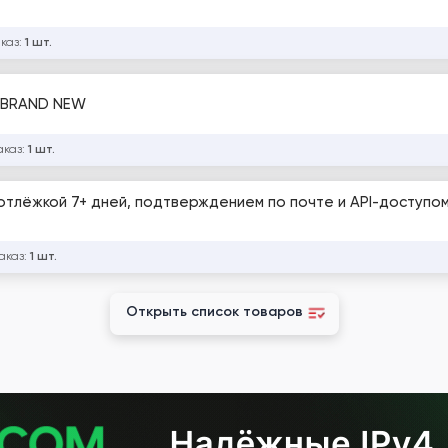
аказ:
1 шт.
, BRAND NEW
аказ:
1 шт.
с отлёжкой 7+ дней, подтверждением по почте и API-доступо
аказ:
1 шт.
Открыть список товаров