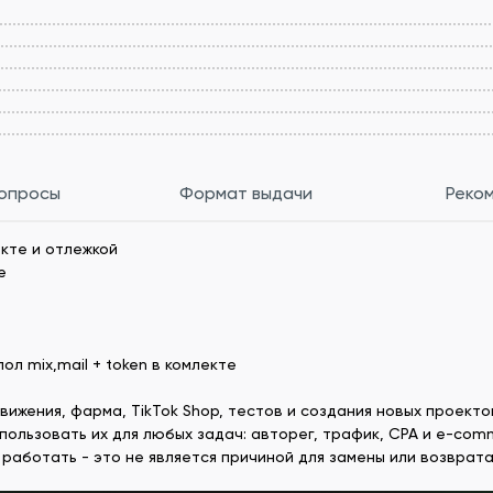
вопросы
Формат выдачи
Реко
екте и отлежкой
е
 пол mix,mail + token в комлекте
ижения, фарма, TikTok Shop, тестов и создания новых проекто
пользовать их для любых задач: авторег, трафик, CPA и e-com
 работать - это не является причиной для замены или возврата