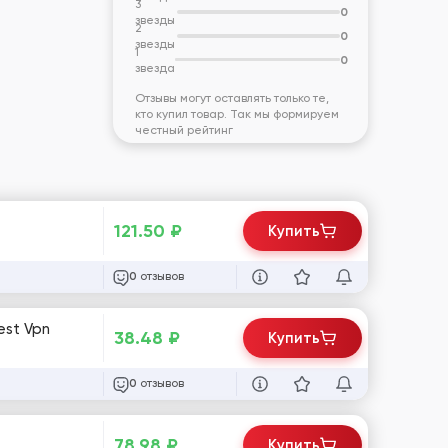
3
0
звезды
2
0
звезды
1
0
звезда
Отзывы могут оставлять только те,
кто купил товар. Так мы формируем
честный рейтинг
121.50
₽
Купить
отзывов
0
38.48
₽
Купить
отзывов
0
78.98
₽
Купить