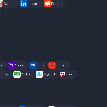
Google
LinkedIn
Reddit
il
Yahoo
Gmx
Inbox.lv
online
Offilive
Skymail
Tuta