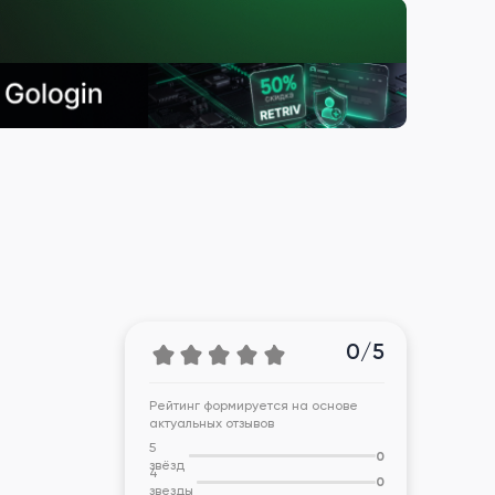
0/5
Рейтинг формируется на основе
актуальных отзывов
5
0
звёзд
4
0
звезды