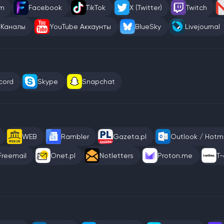
am
Facebook
TikTok
X (Twitter)
Twitch
 Каналы
YouTube Аккаунты
BlueSky
Livejournal
cord
Skype
Snapchat
WEB
Rambler
Gazeta.pl
Outlook / Hotma
Freemail
Onet.pl
Notletters
Proton.me
T-