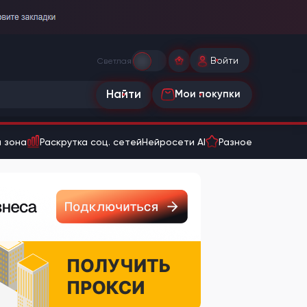
Войти
Светлая
Найти
Мои покупки
 зона
Раскрутка соц. сетей
Нейросети AI
Разное