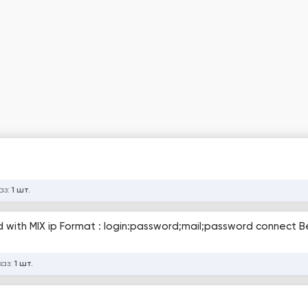
аз:
1 шт.
MIX ip Format : login:password;mail;password connect Best Vpn
каз:
1 шт.