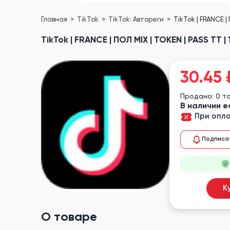
Главная
TikTok
TikTok: Автореги
TikTok | FRANCE |
TikTok | FRANCE | ПОЛ MIX | TOKEN | PASS TT
30.45
Продано: 0 т
В наличии е
При опла
Подписа
К
О товаре