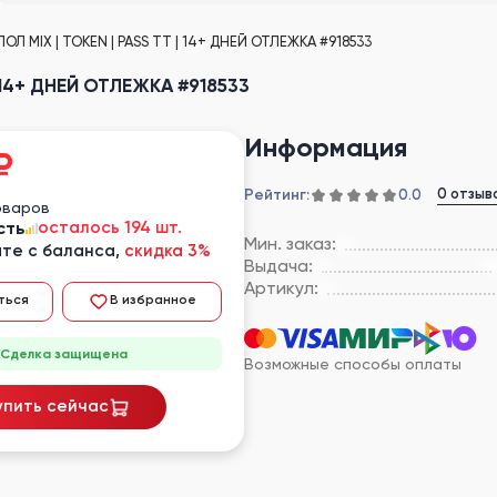
 ПОЛ MIX | TOKEN | PASS TT | 14+ ДНЕЙ ОТЛЕЖКА #918533
 | 14+ ДНЕЙ ОТЛЕЖКА #918533
Информация
₽
Рейтинг:
0 отзыв
0.0
оваров
сть
осталось 194 шт.
Мин. заказ:
те с баланса,
скидка 3%
Выдача:
Артикул:
ться
В избранное
Сделка защищена
Возможные способы оплаты
упить сейчас