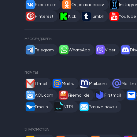
Вконтакте
Одноклассники
Instagr
Pinterest
Kick
Tumblr
YouTube
МЕССЕНДЖЕРЫ
Telegram
WhatsApp
Viber
Dis
ПОЧТЫ
Gmail
Mail.ru
Mail.com
Mail.tm
AOL.com
Firemail.de
Firstmail
Emailn
INT.PL
Разные почты
ЗНАКОМСТВА