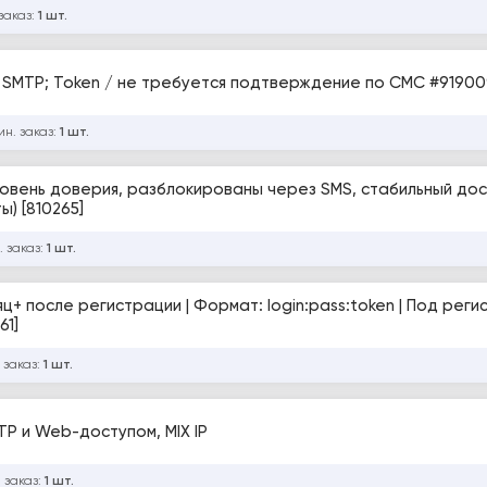
заказ:
1 шт.
m / EU IP; IMAP POP3 SMTP; Token / не требуется подтверждение по СМС #9190
ин. заказ:
1 шт.
уровень доверия, разблокированы через SMS, стабильный дос
) [810265]
. заказ:
1 шт.
яц+ после регистрации | Формат: login:pass:token | Под рег
61]
 заказ:
1 шт.
TP и Web-доступом, MIX IP
 заказ:
1 шт.