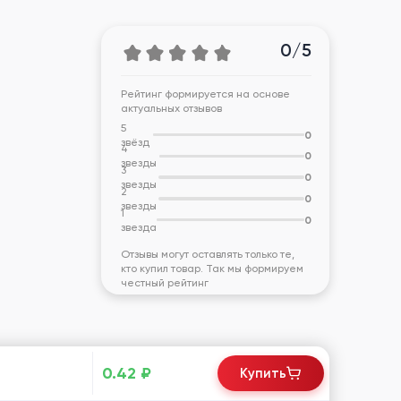
0/5
Рейтинг формируется на основе
актуальных отзывов
5
0
звёзд
4
0
звезды
3
0
звезды
2
0
звезды
1
0
звезда
Отзывы могут оставлять только те,
кто купил товар. Так мы формируем
честный рейтинг
0.42
₽
Купить