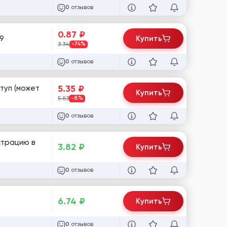
отзывов
0
0.87
₽
09
Купить
3.34
-74%
отзывов
0
5.35
₽
туп (может
Купить
5.83
-8%
отзывов
0
истрацию в
3.82
₽
Купить
отзывов
0
6.74
₽
Купить
отзывов
0