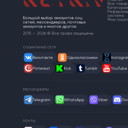
Все товар
Категории
Рефераль
система
Большой выбор аккаунтов соц.
Мои покуп
сетей, мессенджеров, почтовых
аккаунтов и многое другое.
2015 — 2026 © Все права защищены
СОЦИАЛЬНЫЕ СЕТИ
Вконтакте
Одноклассники
Instagr
Pinterest
Kick
Tumblr
YouTube
МЕССЕНДЖЕРЫ
Telegram
WhatsApp
Viber
Dis
ПОЧТЫ