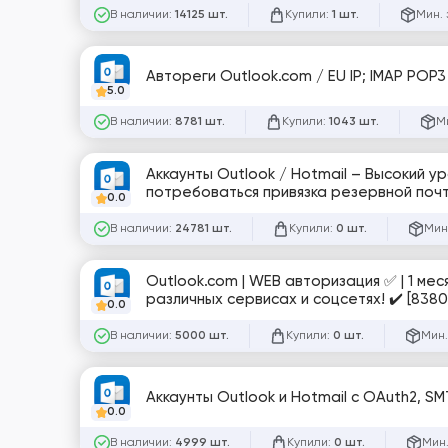
В наличии:
Купили:
Мин. 
14125 шт.
1 шт.
Автореги Outlook.co
5.0
В наличии:
Купили:
М
8781 шт.
1043 шт.
Аккаунты Outlook / Hotmail – Высокий 
потребоваться привязка резервной почты
0.0
В наличии:
Купили:
Мин
24781 шт.
0 шт.
Outlook.com | WEB авторизация ✅ | 1 мес
различных сервисах и соцсетях! ✔️ [8380
0.0
В наличии:
Купили:
Мин.
5000 шт.
0 шт.
Аккаунты Outlook и Hotmail с OAuth2, SM
0.0
В наличии:
Купили:
Мин.
4999 шт.
0 шт.