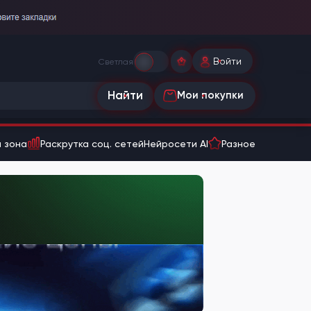
Войти
Светлая
Найти
Мои покупки
 зона
Раскрутка соц. сетей
Нейросети AI
Разное