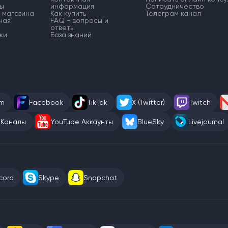
ы
информация
Сотрудничество
 магазина
Как купить
Телеграм канал
ная
FAQ - вопросы и
ответы
ки
База знаний
am
Facebook
TikTok
X (Twitter)
Twitch
 Каналы
YouTube Аккаунты
BlueSky
Livejournal
cord
Skype
Snapchat