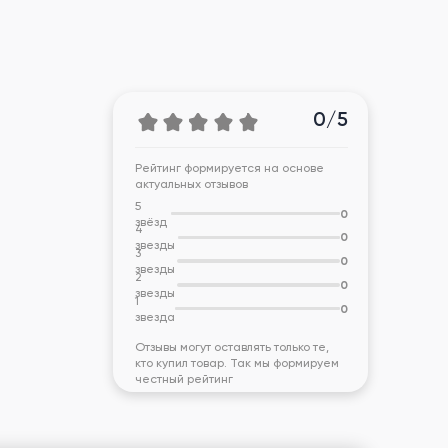
0/5
Рейтинг формируется на основе
актуальных отзывов
5
0
звёзд
4
0
звезды
3
0
звезды
2
0
звезды
1
0
звезда
Отзывы могут оставлять только те,
кто купил товар. Так мы формируем
честный рейтинг