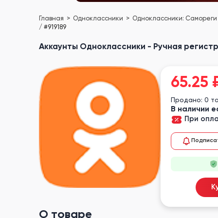
Главная
Одноклассники
Одноклассники: Самореги 
/ #919189
Аккаунты Одноклассники - Ручная регистрац
65.25
Продано: 0 т
В наличии е
При опла
Подписа
К
О товаре