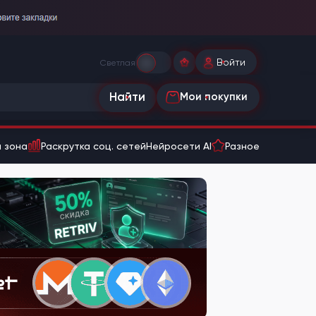
Войти
Светлая
Найти
Мои покупки
 зона
Раскрутка соц. сетей
Нейросети AI
Разное