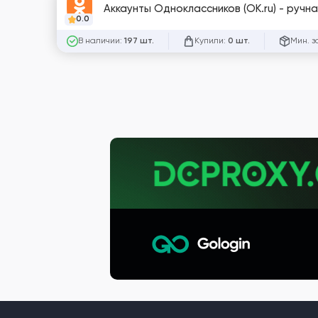
Аккаунты Одноклассников (OK.ru) - ручн
0.0
В наличии:
Купили:
Мин. з
197 шт.
0 шт.