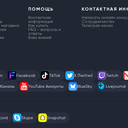
ПОМОЩЬ
КОНТАКТНАЯ И
Контактная
Написать онлайн консу
ы
информация
Сотрудничество
 магазина
Как купить
Телеграм канал
ная
FAQ - вопросы и
ответы
ки
База знаний
am
Facebook
TikTok
X (Twitter)
Twitch
 Каналы
YouTube Аккаунты
BlueSky
Livejournal
cord
Skype
Snapchat