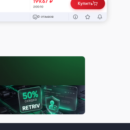
199.67
₽
Купить
200.10
отзывов
0