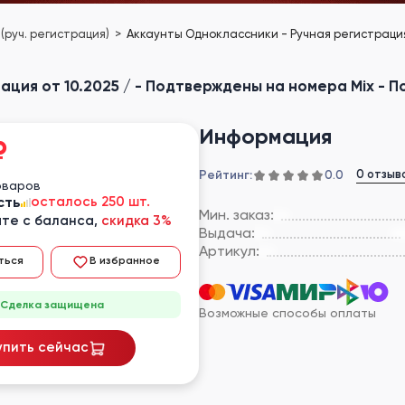
(руч. регистрация)
Аккаунты Одноклассники - Ручная регистрация 
ия от 10.2025 / - Подтверждены на номера Mix - Пол
Информация
₽
Рейтинг:
0 отзыв
0.0
оваров
сть
осталось 250 шт.
Мин. заказ:
те с баланса,
скидка 3%
Выдача:
Артикул:
ться
В избранное
Сделка защищена
Возможные способы оплаты
упить сейчас