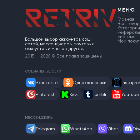
МЕНЮ
Главная
Все товар
Категории
Рефераль
система
Большой выбор аккаунтов соц.
Мои покуп
сетей, мессенджеров, почтовых
аккаунтов и многое другое.
2015 — 2026 © Все права защищены
СОЦИАЛЬНЫЕ СЕТИ
Вконтакте
Одноклассники
Instagr
Pinterest
Kick
Tumblr
YouTube
МЕССЕНДЖЕРЫ
Telegram
WhatsApp
Viber
Dis