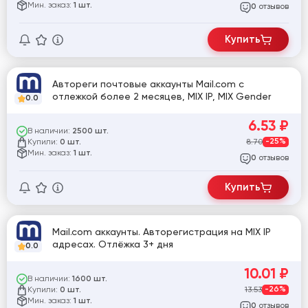
Мин. заказ:
1 шт.
отзывов
0
Купить
Автореги почтовые аккаунты Mail.com с
отлежкой более 2 месяцев, MIX IP, MIX Gender
0.0
6.53
₽
В наличии:
2500 шт.
Купили:
8.70
-25%
0 шт.
Мин. заказ:
1 шт.
отзывов
0
Купить
Mail.com аккаунты. Авторегистрация на MIX IP
адресах. Отлёжка 3+ дня
0.0
10.01
₽
В наличии:
1600 шт.
Купили:
13.53
-26%
0 шт.
Мин. заказ:
1 шт.
отзывов
0