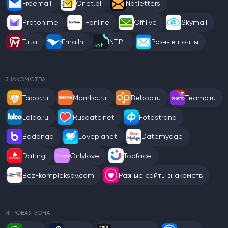
Freemail
Onet.pl
Notletters
Proton.me
T-online
Offilive
Skymail
Tuta
Emailn
INT.PL
Разные почты
ЗНАКОМСТВА
Tabor.ru
Mamba.ru
Beboo.ru
Teamo.ru
Loloo.ru
Rusdate.net
Fotostrana
Badanga
Loveplanet
Datemyage
Dating
Onlylove
Topface
Bez-kompleksov.com
Разные сайты знакомств
ИГРОВАЯ ЗОНА