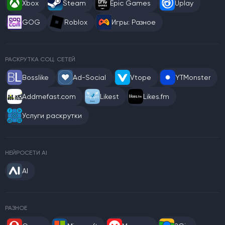
Xbox
Steam
Epic Games
Uplay
GOG
Roblox
Игры: Разное
РАСКРУТКА СОЦ. СЕТЕЙ
Bosslike
Ad-Social
Vtope
YTMonster
Addmefast.com
Likest
Likes.fm
Услуги раскрутки
НЕЙРОСЕТИ AI
AI
РАЗНОЕ