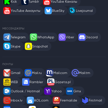
Kick
Tumblr
YouTube Каналы
YouTube Аккаунты
BlueSky
Livejournal
МЕССЕНДЖЕРЫ
Telegram
WhatsApp
Viber
Discord
Skype
Snapchat
ПОЧТЫ
Gmail
Mail.ru
Mail.com
Mail.tm
WEB
Rambler
Gazeta.pl
Outlook / Hotmail
Yahoo
Gmx
Inbox.lv
AOL.com
Firemail.de
Firstmail