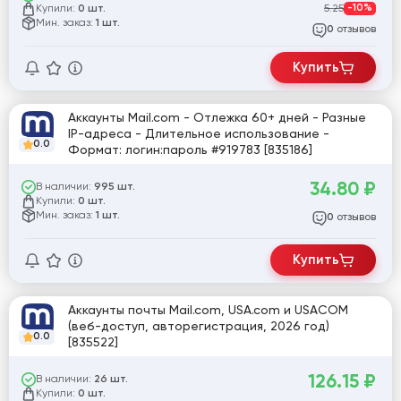
Купили:
5.25
-10%
0 шт.
Мин. заказ:
1 шт.
отзывов
0
Купить
Аккаунты Mail.com - Отлежка 60+ дней - Разные
IP-адреса - Длительное использование -
0.0
Формат: логин:пароль #919783 [835186]
34.80
₽
В наличии:
995 шт.
Купили:
0 шт.
Мин. заказ:
1 шт.
отзывов
0
Купить
Аккаунты почты Mail.com, USA.com и USACOM
(веб-доступ, авторегистрация, 2026 год)
0.0
[835522]
126.15
₽
В наличии:
26 шт.
Купили:
0 шт.