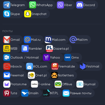
Telegram
WhatsApp
Viber
Discord
Skype
Snapchat
ПОЧТЫ
Gmail
Mail.ru
Mail.com
Mail.tm
WEB
Rambler
Gazeta.pl
Outlook / Hotmail
Yahoo
Gmx
Inbox.lv
AOL.com
Firemail.de
Firstmail
Freemail
Onet.pl
Notletters
Proton.me
T-online
Offilive
Skymail
Tuta
Emailn
INT.PL
Разные почты