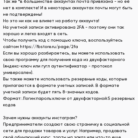
Так же *в большинстве аккаунтах почта привязана - но её
нет в комплекте! И в некоторых аккаунтах почты могут быть
не подтверждены!
Но это ни как не влияет на работу аккаунта!
На учетной записи активирована 2FA - поэтому они так
хорошо и легко входят в сеть.
Чтобы получить код с помощью ключа, воспользуйтесь
сайтом https://fbstore.ru/page/2fa
Если вы хорошо разбираетесь, вы можете использовать
свою программу для получения кода из двухфакторного
(яндекс-ключ или гугл аутентификатор - протокол
универсален).
Вы также можете использовать резервные коды, которые
прилагаются в формате учетных записей. В формате
учетной записи будет пять 8-значных кодов.
Формат: Логин:пароль:ключи от двухфакторной:5 резервных
кодов
Зачем нужны аккаунты инстаграм?
Предприниматели создают свою страничку в социальной
сети для продажи товаров и услуг. Например, продавать
свой обучающий курс, торты на заказ или что-то еще.