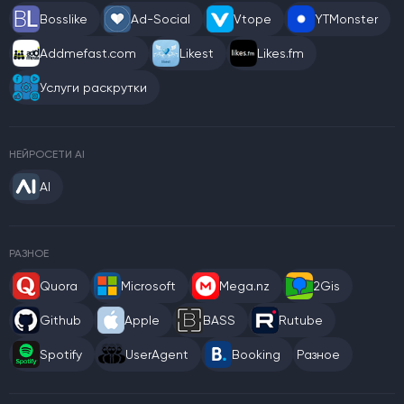
Bosslike
Ad-Social
Vtope
YTMonster
Addmefast.com
Likest
Likes.fm
Услуги раскрутки
НЕЙРОСЕТИ AI
AI
РАЗНОЕ
Quora
Microsoft
Mega.nz
2Gis
Github
Apple
BASS
Rutube
Spotify
UserAgent
Booking
Разное