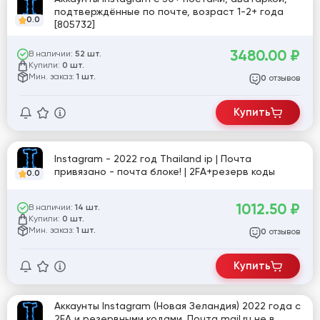
подтверждённые по почте, возраст 1-2+ года
0.0
[805732]
3480.00
₽
В наличии:
52 шт.
Купили:
0 шт.
Мин. заказ:
1 шт.
отзывов
0
Купить
Instagram - 2022 год Thailand ip | Почта
привязано - почта блоке! | 2FA+резерв коды
0.0
1012.50
₽
В наличии:
14 шт.
Купили:
0 шт.
Мин. заказ:
1 шт.
отзывов
0
Купить
Аккаунты Instagram (Новая Зеландия) 2022 года с
2FA и резервными кодами. Почта mail.ru не в