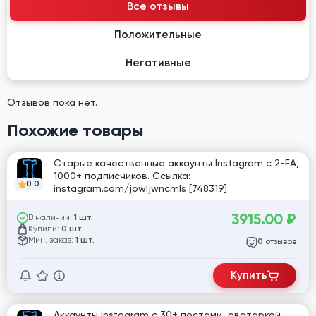
Все отзывы
Положительные
Негативные
Отзывов пока нет.
Похожие товары
Старые качественные аккаунты Instagram с 2-FA,
1000+ подписчиков. Ссылка:
0.0
instagram.com/jowljwncmls [748319]
3915.00
₽
В наличии:
1 шт.
Купили:
0 шт.
Мин. заказ:
1 шт.
отзывов
0
Купить
Аккаунты Instagram с 30+ постами, аватаркой,