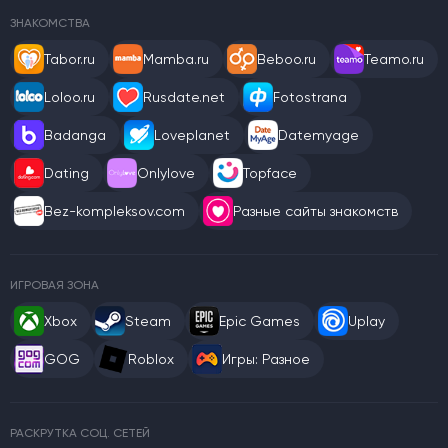
ЗНАКОМСТВА
Tabor.ru
Mamba.ru
Beboo.ru
Teamo.ru
Loloo.ru
Rusdate.net
Fotostrana
Badanga
Loveplanet
Datemyage
Dating
Onlylove
Topface
Bez-kompleksov.com
Разные сайты знакомств
ИГРОВАЯ ЗОНА
Xbox
Steam
Epic Games
Uplay
GOG
Roblox
Игры: Разное
РАСКРУТКА СОЦ. СЕТЕЙ