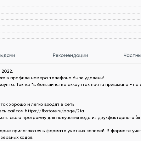
выдачи
Рекомендации
Частны
 2022.
зже в профиле номера телефона были удалены!
унта. Так же *в большинстве аккаунтах почта привязана - но е
так хорошо и легко входят в сеть.
сь сайтом https://fbstore.ru/page/2fa
ать свою программу для получения кода из двухфакторного (я
орые прилагаются в формате учетных записей. В формате учет
езервных кодов