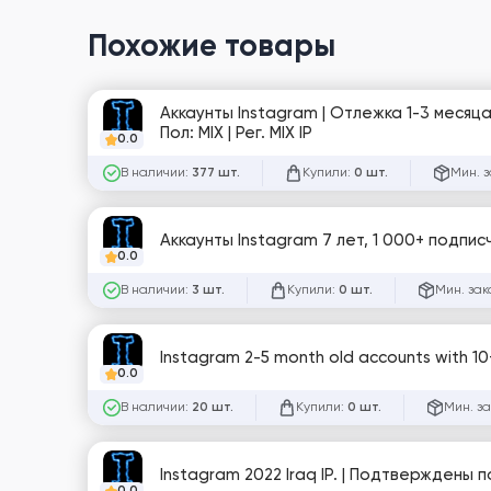
Похожие товары
Аккаунты Instagram | Отлежка 1-3 месяца
Пол: MIX | Рег. MIX IP
0.0
В наличии:
Купили:
Мин. з
377 шт.
0 шт.
Аккаунты Instagram 7 лет, 1 000+ подпис
0.0
В наличии:
Купили:
Мин. зак
3 шт.
0 шт.
Instagram 2-5 month old accounts with 10
0.0
В наличии:
Купили:
Мин. за
20 шт.
0 шт.
Instagram 2022 Iraq IP. | Подтверждены 