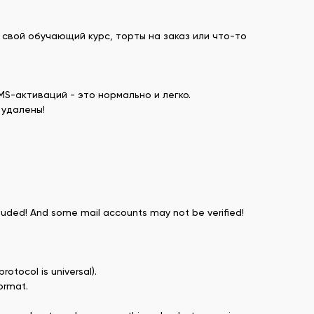
свой обучающий курс, торты на заказ или что-то
S-активаций - это нормально и легко.
 удалены!
ncluded! And some mail accounts may not be verified!
otocol is universal).
ormat.