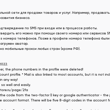
ьной сети для продажи товаров и услуг. Например, продавать 
развития бизнеса.
одтверждение по SMS при входе или в процессе работы.
вердить его можно при помощи своего номера или сервисов SM
рез номера телефонов. Позже в профиле номера телефона были
загружен аватар.
но мобильные прокси любых стран (кроме РФ).
 2022.
ter, the phone numbers in the profile were deleted!
 profile. * Mail is also linked to most accounts, but it is not i
in any way!
so well and easily.
bstore.ru/page/2fa
the code from the two-factor (I key or google authenticator - the pr
account format. There will be five 8-digit codes in the account f