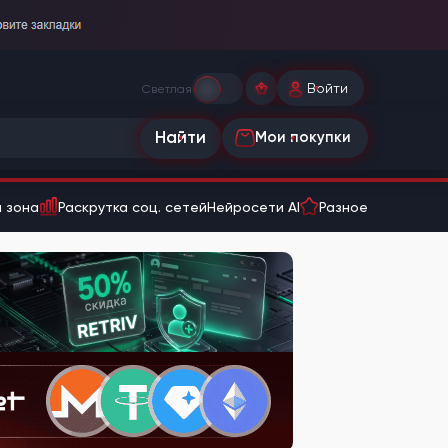
Войти
Светлая
Найти
Мои покупки
 зона
Раскрутка соц. сетей
Нейросети AI
Разное