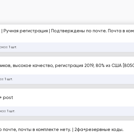
 | Ручная регистрация | Подтверждены по почте. Почта в ком
аказ:
1 шт.
чиков, высокое качество, регистрация 2019, 80% из США [805
аз:
1 шт.
+ post
каз:
1 шт.
по почте, почты в комплекте нету. | 2фа+резервные коды.