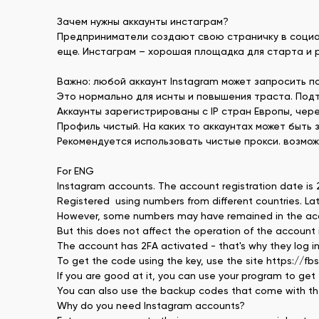
Зачем нужны аккаунты инстаграм?
Предприниматели создают свою страничку в социал
еще. Инстаграм – хорошая площадка для старта и 
Важно: любой аккаунт Instagram может запросить п
Это нормально для иснты и повышения траста. Подт
Аккаунты зарегистрированы с IP стран Европы, че
Профиль чистый. На каких то аккаунтах может быть 
Рекомендуется использовать чистые прокси. возмож
For ENG
Instagram accounts. The account registration date is
Registered using numbers from different countries. La
However, some numbers may have remained in the account
But this does not affect the operation of the account 
The account has 2FA activated - that's why they log in 
To get the code using the key, use the site https://f
If you are good at it, you can use your program to get 
You can also use the backup codes that come with the 
Why do you need Instagram accounts?