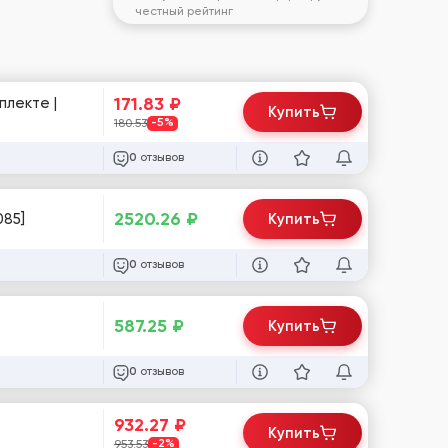
честный рейтинг
171.83
₽
плекте |
Купить
180.53
-5%
отзывов
0
2520.26
₽
085]
Купить
отзывов
0
587.25
₽
Купить
отзывов
0
932.27
₽
Купить
953.53
-2%