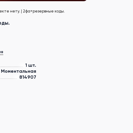
лекте нету. | 2фа+резервные коды.
оды.
ов
1 шт.
Моментальная
814907