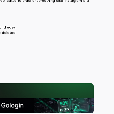
rse, cakes to order or something else. Instagram is a
 and easy.
e deleted!