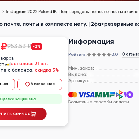
е
Instagram 2022 Poland IP. | Подтверждены по почте, почты в комп
по почте, почты в комплекте нету. | 2фа+резервные к
Информация
₽
953.53 ₽
-2%
Рейтинг:
0 отзыв
0.0
оваров
сть
осталось 31 шт.
Мин. заказ:
те с баланса,
скидка 3%
Выдача:
Артикул:
ться
В избранное
Сделка защищена
Возможные способы оплаты
упить сейчас