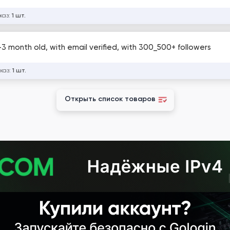
каз:
1 шт.
3 month old, with email verified, with 300_500+ followers
каз:
1 шт.
Открыть список товаров