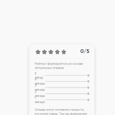
0/5
Рейтинг формируется на основе
актуальных отзывов
5
0
звёзд
4
0
звезды
3
0
звезды
2
0
звезды
1
0
звезда
Отзывы могут оставлять только те,
кто купил товар. Так мы формируем