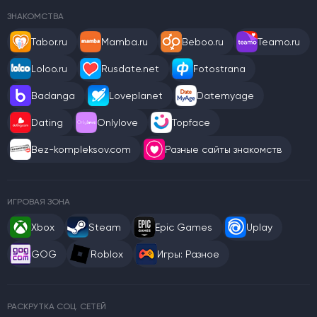
ЗНАКОМСТВА
Tabor.ru
Mamba.ru
Beboo.ru
Teamo.ru
Loloo.ru
Rusdate.net
Fotostrana
Badanga
Loveplanet
Datemyage
Dating
Onlylove
Topface
Bez-kompleksov.com
Разные сайты знакомств
ИГРОВАЯ ЗОНА
Xbox
Steam
Epic Games
Uplay
GOG
Roblox
Игры: Разное
РАСКРУТКА СОЦ. СЕТЕЙ