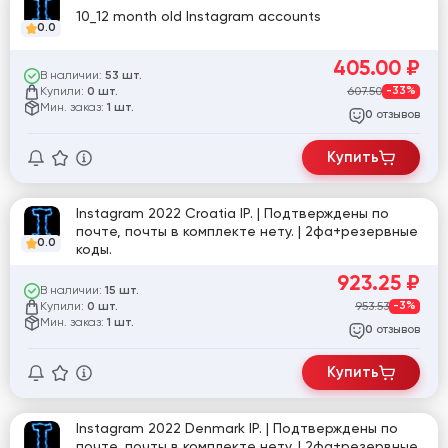
10_12 month old Instagram accounts
0.0
405.00
₽
В наличии:
53 шт.
Купили:
607.50
-33%
0 шт.
Мин. заказ:
1 шт.
отзывов
0
Купить
Instagram 2022 Croatia IP. | Подтверждены по
почте, почты в комплекте нету. | 2фа+резервные
0.0
коды.
923.25
₽
В наличии:
15 шт.
Купили:
953.53
-3%
0 шт.
Мин. заказ:
1 шт.
отзывов
0
Купить
Instagram 2022 Denmark IP. | Подтверждены по
почте, почты в комплекте нету. | 2фа+резервные