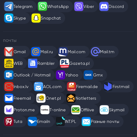
Telegram
WhatsApp
Viber
Discord
Skype
Snapchat
ПОЧТЫ
Gmail
Mail.ru
Mail.com
Mail.tm
WEB
Rambler
Gazeta.pl
Outlook / Hotmail
Yahoo
Gmx
Inbox.lv
AOL.com
Firemail.de
Firstmail
Freemail
Onet.pl
Notletters
Proton.me
T-online
Offilive
Skymail
Tuta
Emailn
INT.PL
Разные почты