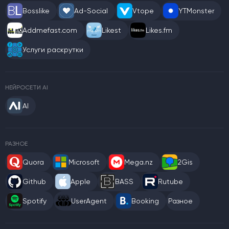
Bosslike
Ad-Social
Vtope
YTMonster
Addmefast.com
Likest
Likes.fm
Услуги раскрутки
НЕЙРОСЕТИ AI
AI
РАЗНОЕ
Quora
Microsoft
Mega.nz
2Gis
Github
Apple
BASS
Rutube
Spotify
UserAgent
Booking
Разное