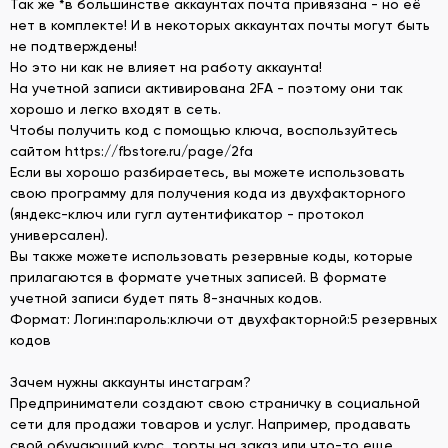
Так же *в большинстве аккаунтах почта привязана - но её
нет в комплекте! И в некоторых аккаунтах почты могут быть
не подтверждены!
Но это ни как не влияет на работу аккаунта!
На учетной записи активирована 2FA - поэтому они так
хорошо и легко входят в сеть.
Чтобы получить код с помощью ключа, воспользуйтесь
сайтом https://fbstore.ru/page/2fa
Если вы хорошо разбираетесь, вы можете использовать
свою программу для получения кода из двухфакторного
(яндекс-ключ или гугл аутентификатор - протокол
универсален).
Вы также можете использовать резервные коды, которые
прилагаются в формате учетных записей. В формате
учетной записи будет пять 8-значных кодов.
Формат: Логин:пароль:ключи от двухфакторной:5 резервных
кодов
Зачем нужны аккаунты инстаграм?
Предприниматели создают свою страничку в социальной
сети для продажи товаров и услуг. Например, продавать
свой обучающий курс, торты на заказ или что-то еще.