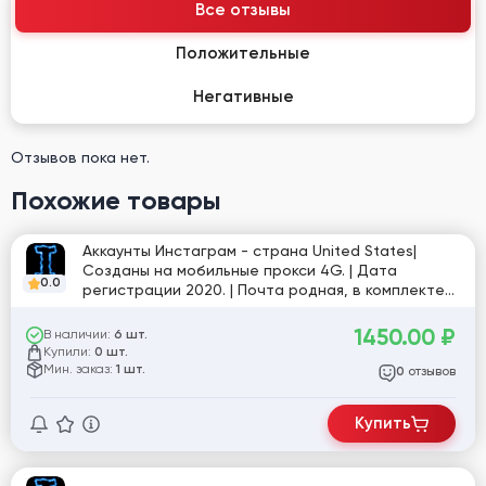
Все отзывы
Положительные
Негативные
Отзывов пока нет.
Похожие товары
Аккаунты Инстаграм - страна United States|
Cозданы на мобильные прокси 4G. | Дата
0.0
регистрации 2020. | Почта родная, в комплекте
нету .| 2FA+резерв коды №44
1450.00
₽
В наличии:
6 шт.
Купили:
0 шт.
Мин. заказ:
1 шт.
отзывов
0
Купить