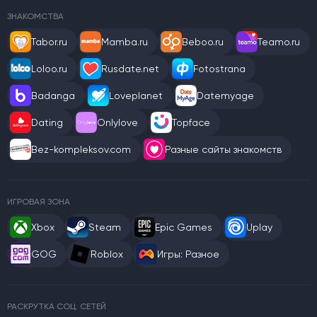
ЗНАКОМСТВА
Tabor.ru
Mamba.ru
Beboo.ru
Teamo.ru
Loloo.ru
Rusdate.net
Fotostrana
Badanga
Loveplanet
Datemyage
Dating
Onlylove
Topface
Bez-kompleksov.com
Разные сайты знакомств
ИГРОВАЯ ЗОНА
Xbox
Steam
Epic Games
Uplay
GOG
Roblox
Игры: Разное
РАСКРУТКА СОЦ. СЕТЕЙ