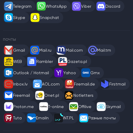
Telegram
WhatsApp
Viber
Discord
Skype
Snapchat
ПОЧТЫ
Gmail
Mail.ru
Mail.com
Mail.tm
WEB
Rambler
Gazeta.pl
Outlook / Hotmail
Yahoo
Gmx
Inbox.lv
AOL.com
Firemail.de
Firstmail
Freemail
Onet.pl
Notletters
Proton.me
T-online
Offilive
Skymail
Tuta
Emailn
INT.PL
Разные почты