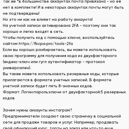
Так же *в большинстве аккаунтах почта привязана - но её
нет в комплекте! И в некоторых аккаунтах почты могут быть
не подтверждены!
Но это ни как не влияет на работу аккаунта!
На учетной записи активирована 2FA - поэтому они так
хорошо и легко входят в сеть.
Чтобы получить код с помощью ключа, воспользуйтесь
сайтом https://fbcpa.pro/tools-2fa
Если вы хорошо разбираетесь, вы можете использовать
свою программу для получения кода из двухфакторного
(яндекс-ключ или гугл аутентификатор - протокол
универсален).
Вы также можете использовать резервные коды, которые
прилагаются в формате учетных записей. В формате
учетной записи будет пять 8-значных кодов.
Формат: Логин:пароль:ключи от двухфакторной:5 резервных
кодов
Зачем нужны аккаунты инстаграм?
Предприниматели создают свою страничку в социальной
сети для продажи товаров и услуг. Например, продавать
свой обучающий курс, торты на заказ или что-то еще.