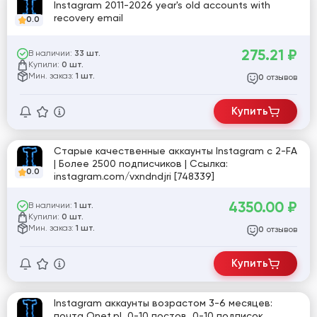
Instagram 2011-2026 year's old accounts with
recovery email
0.0
275.21
₽
В наличии:
33 шт.
Купили:
0 шт.
Мин. заказ:
1 шт.
отзывов
0
Купить
Старые качественные аккаунты Instagram с 2-FA
| Более 2500 подписчиков | Ссылка:
0.0
instagram.com/vxndndjri [748339]
4350.00
₽
В наличии:
1 шт.
Купили:
0 шт.
Мин. заказ:
1 шт.
отзывов
0
Купить
Instagram аккаунты возрастом 3-6 месяцев:
почта Onet.pl, 0-10 постов, 0-10 подписок,