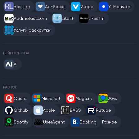
Bosslike
Ad-Social
Vtope
YTMonster
Addmefast.com
Likest
Likes.fm
Услуги раскрутки
НЕЙРОСЕТИ AI
AI
РАЗНОЕ
Quora
Microsoft
Mega.nz
2Gis
Github
Apple
BASS
Rutube
Spotify
UserAgent
Booking
Разное