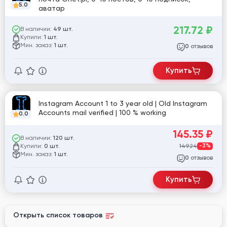
5.0
аватар
217.72
₽
В наличии:
49 шт.
Купили:
1 шт.
Мин. заказ:
1 шт.
отзывов
0
Купить
Instagram Account 1 to 3 year old | Old Instagram
Accounts mail verified | 100 % working
0.0
145.35
₽
В наличии:
120 шт.
Купили:
149.24
-3%
0 шт.
Мин. заказ:
1 шт.
отзывов
0
Купить
Открыть список товаров