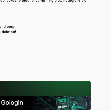
rse, cakes to order or something else. Instagram is a
 and easy.
e deleted!