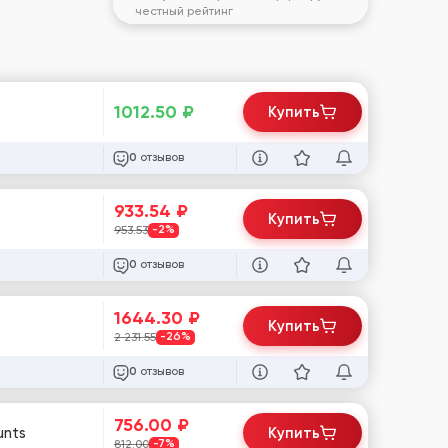
честный рейтинг
1012.50
₽
Купить
отзывов
0
933.54
₽
Купить
953.53
-2%
отзывов
0
1644.30
₽
Купить
2 231.55
-26%
отзывов
0
756.00
₽
unts
Купить
812.00
-7%