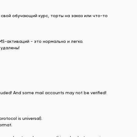
свой обучающий курс, торты на заказ или что-то
S-активаций - это нормально и легко.
 удалены!
ncluded! And some mail accounts may not be verified!
otocol is universal).
ormat.