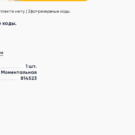
мплекте нету. | 2фа+резервные коды.
е коды.
ов
1 шт.
Моментальная
814523