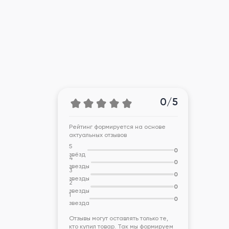
0/5
Рейтинг формируется на основе
актуальных отзывов
5
0
звёзд
4
0
звезды
3
0
звезды
2
0
звезды
1
0
звезда
Отзывы могут оставлять только те,
кто купил товар. Так мы формируем