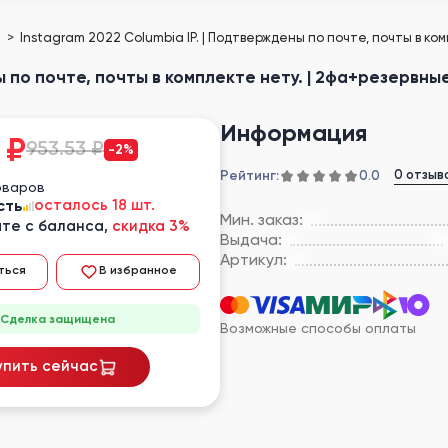
е
Instagram 2022 Columbia IP. | Подтверждены по почте, почты в ко
ы по почте, почты в комплекте нету. | 2фа+резервны
Информация
₽
953.53 ₽
-2%
Рейтинг:
0 отзыв
0.0
оваров
сть
осталось 18 шт.
Мин. заказ:
те с баланса,
скидка 3%
Выдача:
Артикул:
ться
В избранное
Сделка защищена
Возможные способы оплаты
упить сейчас