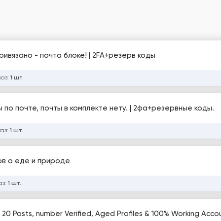
привязано - почта блоке! | 2FA+резерв коды
каз:
1 шт.
ы по почте, почты в комплекте нету. | 2фа+резервные коды.
каз:
1 шт.
тов о еде и природе
аз:
1 шт.
 20 Posts, number Verified, Aged Profiles & 100% Working Acco