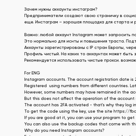
Зачем нужны аккаунты инстаграм?
Предприниматели создают свою страничку в социал
еще. Инстаграм – хорошая площадка для старта и 
Важно: любой аккаунт Instagram может запросить п
Это нормально для иснты и повышения траста. Подт
Аккаунты зарегистрированы с IP стран Европы, че
Профиль чистый. На каких то аккаунтах может быть 
Рекомендуется использовать чистые прокси. возмож
For ENG
Instagram accounts. The account registration date is
Registered using numbers from different countries. La
However, some numbers may have remained in the account
But this does not affect the operation of the account 
The account has 2FA activated - that's why they log in 
To get the code using the key, use the site https://fb
If you are good at it, you can use your program to get 
You can also use the backup codes that come with the 
Why do you need Instagram accounts?