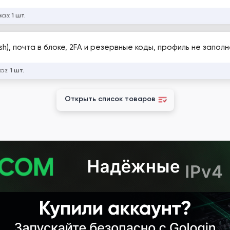
каз:
1 шт.
h), почта в блоке, 2FA и резервные коды, профиль не запол
каз:
1 шт.
Открыть список товаров