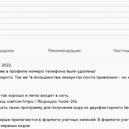
выдачи
Рекомендации
Частны
 2022.
зже в профиле номера телефона были удалены!
унта. Так же *в большинстве аккаунтах почта привязана - но е
так хорошо и легко входят в сеть.
ь сайтом https://fbcpa.pro/tools-2fa
ать свою программу для получения кода из двухфакторного (я
орые прилагаются в формате учетных записей. В формате учет
езервных кодов