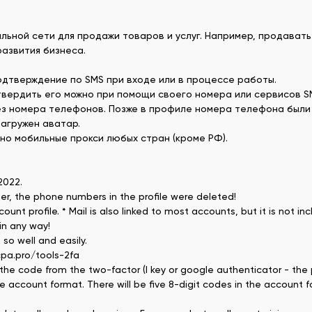
ьной сети для продажи товаров и услуг. Например, продавать 
развития бизнеса.
одтверждение по SMS при входе или в процессе работы.
вердить его можно при помощи своего номера или сервисов SM
рез номера телефонов. Позже в профиле номера телефона были
загружен аватар.
но мобильные прокси любых стран (кроме РФ).
 2022.
ter, the phone numbers in the profile were deleted!
 profile. * Mail is also linked to most accounts, but it is not i
in any way!
so well and easily.
cpa.pro/tools-2fa
the code from the two-factor (I key or google authenticator - the pr
account format. There will be five 8-digit codes in the account f