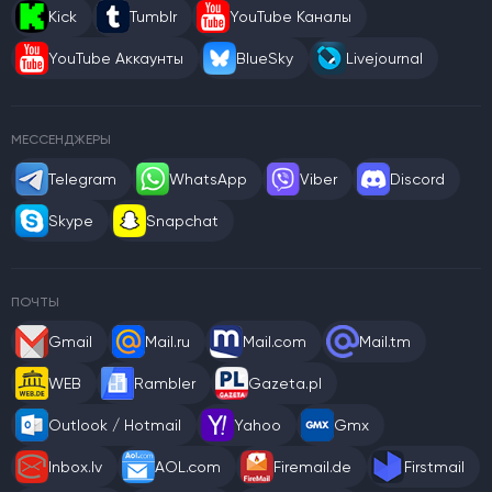
Kick
Tumblr
YouTube Каналы
YouTube Аккаунты
BlueSky
Livejournal
МЕССЕНДЖЕРЫ
Telegram
WhatsApp
Viber
Discord
Skype
Snapchat
ПОЧТЫ
Gmail
Mail.ru
Mail.com
Mail.tm
WEB
Rambler
Gazeta.pl
Outlook / Hotmail
Yahoo
Gmx
Inbox.lv
AOL.com
Firemail.de
Firstmail