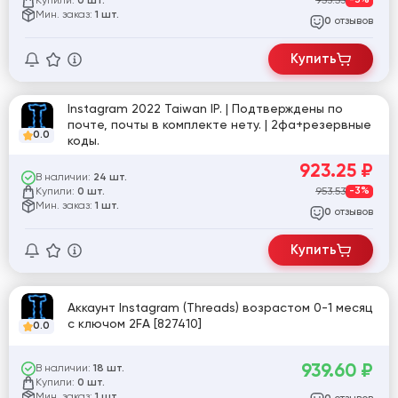
Купили:
953.53
-3%
0 шт.
Мин. заказ:
1 шт.
отзывов
0
Купить
Instagram 2022 Taiwan IP. | Подтверждены по
почте, почты в комплекте нету. | 2фа+резервные
0.0
коды.
923.25
₽
В наличии:
24 шт.
Купили:
953.53
-3%
0 шт.
Мин. заказ:
1 шт.
отзывов
0
Купить
Аккаунт Instagram (Threads) возрастом 0-1 месяц
с ключом 2FA [827410]
0.0
939.60
₽
В наличии:
18 шт.
Купили:
0 шт.
Мин. заказ:
1 шт.