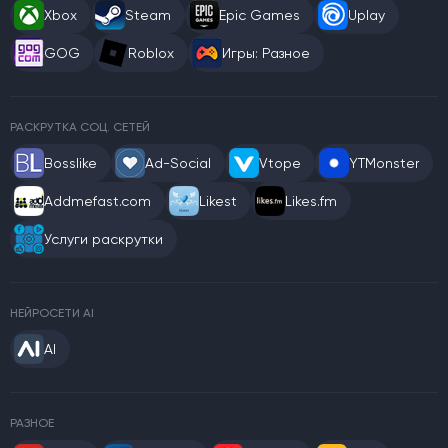
Xbox
Steam
Epic Games
Uplay
GOG
Roblox
Игры: Разное
РАСКРУТКА СОЦ. СЕТЕЙ
Bosslike
Ad-Social
Vtope
YTMonster
Addmefast.com
Likest
Likes.fm
Услуги раскрутки
НЕЙРОСЕТИ AI
AI
РАЗНОЕ