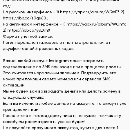
код:
На русском интерфейсе - 1) https://yapx.ru/album/WQnE3 2)
https://ibb.co/s9gs60J
На английском интерфейсе - 1) https://yapx.ru/album/WQnYq
2) https://ibb.co/yyLXrnX
Формат учетной записи:
Логин:пароль:почта:пароль от почты:страна:ключ от
двухфакторной:5 резервных кодов.
Важно: любой аккаунт Instagram может запросить
подтверждение по SMS при входе или в процессе работы.
Это считается нормальным явлением. Подтвердить его
можно при помощи своего номера или сервисов SMS-
активаций.
Мы не будем вам возвращать деньги или делать замену в
следующих случаях:
Если вы изменили любые данные на аккаунте, то аккаунт уже
принадлежит вам!
После этого в техподдержку писать не нужно, так-как эту
жалобу мы рассматривать уже не будем!
Не покупайте сразу много аккаунтов, купите для теста 1