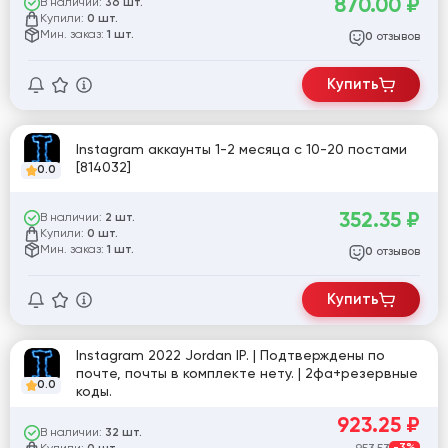
870.00
₽
В наличии:
36 шт.
Купили:
0 шт.
Мин. заказ:
1 шт.
отзывов
0
Купить
Instagram аккаунты 1-2 месяца с 10-20 постами
[814032]
0.0
352.35
₽
В наличии:
2 шт.
Купили:
0 шт.
Мин. заказ:
1 шт.
отзывов
0
Купить
Instagram 2022 Jordan IP. | Подтверждены по
почте, почты в комплекте нету. | 2фа+резервные
0.0
коды.
923.25
₽
В наличии:
32 шт.