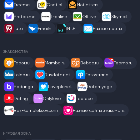
Freemail
Onet.pl
Notletters
Proton.me
T-online
Offilive
Skymail
Tuta
Emailn
INT.PL
Разные почты
ЗНАКОМСТВА
Tabor.ru
Mamba.ru
Beboo.ru
Teamo.ru
Loloo.ru
Rusdate.net
Fotostrana
Badanga
Loveplanet
Datemyage
Dating
Onlylove
Topface
Bez-kompleksov.com
Разные сайты знакомств
ИГРОВАЯ ЗОНА