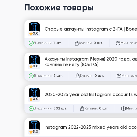
Похожие товары
Старые аккаунты Instagram с 2-FA | Боле
0.0
В наличии:
Купили:
Мин. зак
1 шт.
0 шт.
Аккаунты Instagram (Чехия) 2020 года, а
комплекте нету [806174]
0.0
В наличии:
Купили:
Мин. зак
7 шт.
0 шт.
2020-2025 year old Instagram accounts w
0.0
В наличии:
Купили:
Мин. 
302 шт.
0 шт.
Instagram 2022-2025 mixed years old acc
5.0