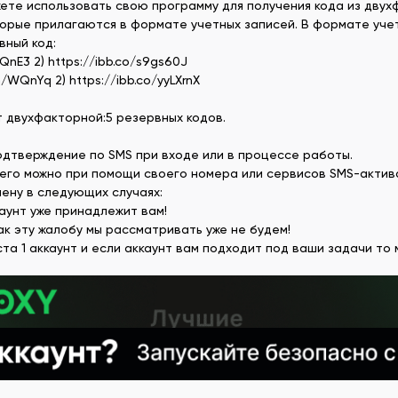
жете использовать свою программу для получения кода из двух
орые прилагаются в формате учетных записей. В формате учет
вный код:
QnE3 2) https://ibb.co/s9gs60J
/WQnYq 2) https://ibb.co/yyLXrnX
т двухфакторной:5 резервных кодов.
одтверждение по SMS при входе или в процессе работы.
его можно при помощи своего номера или сервисов SMS-актив
ену в следующих случаях:
каунт уже принадлежит вам!
ак эту жалобу мы рассматривать уже не будем!
ста 1 аккаунт и если аккаунт вам подходит под ваши задачи то