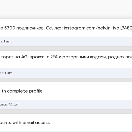
е 5700 подписчиков. Ссылка: instagram.com/nelv.in_ivo [748
аз:
1 шт.
вторег на 4G-прокси, с 2FA и резервными кодами, родная почт
аз:
1 шт.
ith complete profile
заказ:
10 шт.
ounts with email access