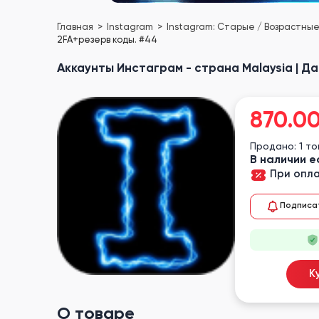
Главная
Instagram
Instagram: Старые / Возрастны
2FA+резерв коды. #44
Аккаунты Инстаграм - страна Malaysia | Да
870.0
Продано: 1 т
В наличии е
При опла
Подписа
К
О товаре