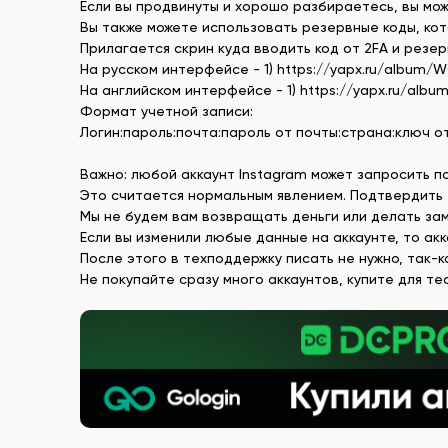
Если вы продвинуты и хорошо разбираетесь, вы мо
Вы также можете использовать резервные коды, кот
Прилагается скрин куда вводить код от 2FA и резер
На русском интерфейсе - 1) https://yapx.ru/album/W
На английском интерфейсе - 1) https://yapx.ru/album
Формат учетной записи:
Логин:пароль:почта:пароль от почты:страна:ключ о
Важно: любой аккаунт Instagram может запросить п
Это считается нормальным явлением. Подтвердить 
Мы не будем вам возвращать деньги или делать зам
Если вы изменили любые данные на аккаунте, то ак
После этого в техподдержку писать не нужно, так-к
Не покупайте сразу много аккаунтов, купите для те