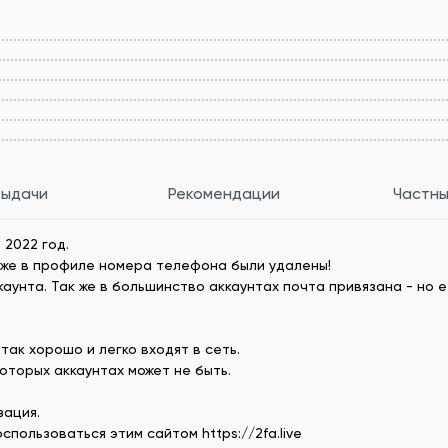
выдачи
Рекомендации
Частны
 2022 год.
зже в профиле номера телефона были удалены!
унта. Так же в большинство аккаунтах почта привязана - но е
так хорошо и легко входят в сеть.
оторых аккаунтах может не быть.
зация.
пользоваться этим сайтом https://2fa.live