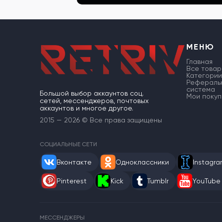
МЕНЮ
Главная
Все товар
Категории
Рефераль
система
Большой выбор аккаунтов соц.
Мои покуп
сетей, мессенджеров, почтовых
аккаунтов и многое другое.
2015 — 2026 © Все права защищены
СОЦИАЛЬНЫЕ СЕТИ
Вконтакте
Одноклассники
Instagr
Pinterest
Kick
Tumblr
YouTube
МЕССЕНДЖЕРЫ