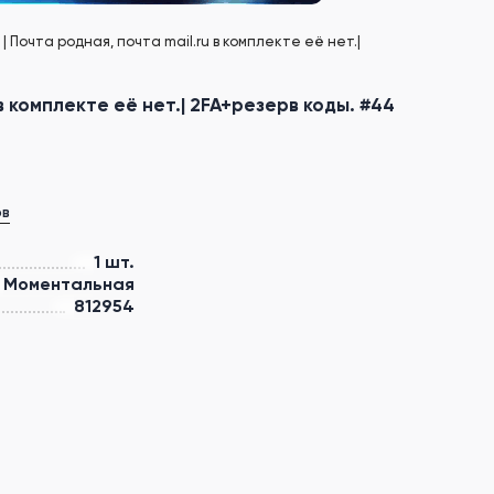
 Почта родная, почта mail.ru в комплекте её нет.|
в комплекте её нет.| 2FA+резерв коды. #44
ов
1 шт.
Моментальная
812954