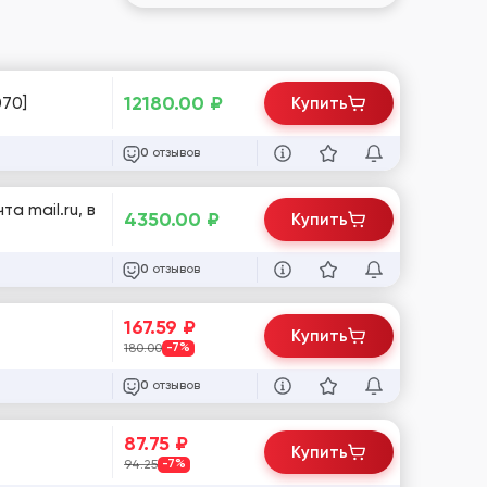
12180.00
₽
070]
Купить
отзывов
0
а mail.ru, в
4350.00
₽
Купить
отзывов
0
167.59
₽
Купить
180.00
-7%
отзывов
0
87.75
₽
Купить
94.25
-7%