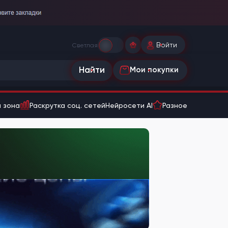
Войти
Светлая
Найти
Мои покупки
 зона
Раскрутка соц. сетей
Нейросети AI
Разное