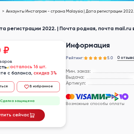
е
Аккаунты Инстаграм - страна Malaysia | Дата регистрации 2022. |
та регистрации 2022. | Почта родная, почта mail.ru 
Информация
0
₽
Рейтинг:
0 отзыв
5.0
оваров
сть
осталось 16 шт.
Мин. заказ:
те с баланса,
скидка 3%
Выдача:
Артикул:
ться
В избранное
Сделка защищена
Возможные способы оплаты
упить сейчас