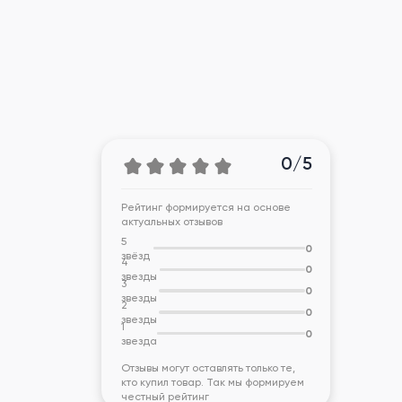
0/5
Рейтинг формируется на основе
актуальных отзывов
5
0
звёзд
4
0
звезды
3
0
звезды
2
0
звезды
1
0
звезда
Отзывы могут оставлять только те,
кто купил товар. Так мы формируем
честный рейтинг