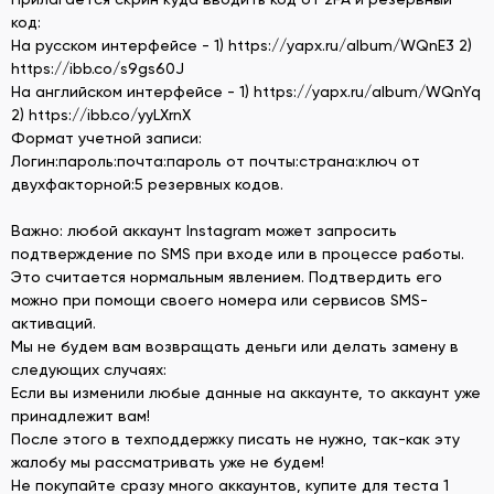
код:
На русском интерфейсе - 1) https://yapx.ru/album/WQnE3 2)
https://ibb.co/s9gs60J
На английском интерфейсе - 1) https://yapx.ru/album/WQnYq
2) https://ibb.co/yyLXrnX
Формат учетной записи:
Логин:пароль:почта:пароль от почты:страна:ключ от
двухфакторной:5 резервных кодов.
Важно: любой аккаунт Instagram может запросить
подтверждение по SMS при входе или в процессе работы.
Это считается нормальным явлением. Подтвердить его
можно при помощи своего номера или сервисов SMS-
активаций.
Мы не будем вам возвращать деньги или делать замену в
следующих случаях:
Если вы изменили любые данные на аккаунте, то аккаунт уже
принадлежит вам!
После этого в техподдержку писать не нужно, так-как эту
жалобу мы рассматривать уже не будем!
Не покупайте сразу много аккаунтов, купите для теста 1