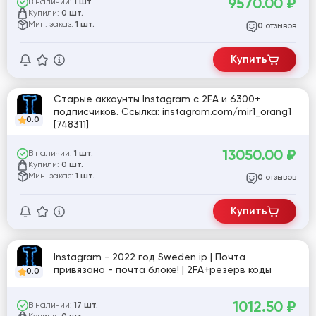
9570.00
₽
В наличии:
1 шт.
Купили:
0 шт.
Мин. заказ:
1 шт.
отзывов
0
Купить
Старые аккаунты Instagram с 2FA и 6300+
подписчиков. Ссылка: instagram.com/mir1_orang1
0.0
[748311]
13050.00
₽
В наличии:
1 шт.
Купили:
0 шт.
Мин. заказ:
1 шт.
отзывов
0
Купить
Instagram - 2022 год Sweden ip | Почта
привязано - почта блоке! | 2FA+резерв коды
0.0
1012.50
₽
В наличии:
17 шт.