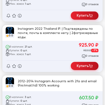
Купили:
0 шт.
Мин. заказ:
1 шт.
отзывов
0
Купить
Instagram 2022 Thailand IP. | Подтверждены по
почте, почты в комплекте нету. | 2фа+резервные
0.0
коды.
925.90
₽
В наличии:
21 шт.
Купили:
953.53
-3%
0 шт.
Мин. заказ:
1 шт.
отзывов
0
Купить
2012-2014 Instagram Accounts with 2fa and email
(Firstmail.ltd) 100% working
0.0
607.50
₽
В наличии:
3 шт.
Купили:
0 шт.
Мин. заказ:
1 шт.