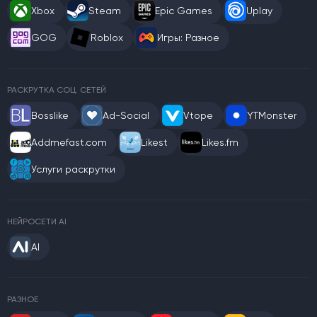
Xbox
Steam
Epic Games
Uplay
GOG
Roblox
Игры: Разное
РАСКРУТКА СОЦ. СЕТЕЙ
Bosslike
Ad-Social
Vtope
YTMonster
Addmefast.com
Likest
Likes.fm
Услуги раскрутки
НЕЙРОСЕТИ AI
AI
РАЗНОЕ