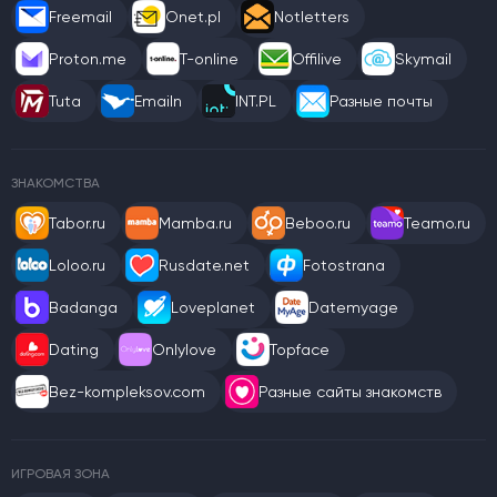
Freemail
Onet.pl
Notletters
Proton.me
T-online
Offilive
Skymail
Tuta
Emailn
INT.PL
Разные почты
ЗНАКОМСТВА
Tabor.ru
Mamba.ru
Beboo.ru
Teamo.ru
Loloo.ru
Rusdate.net
Fotostrana
Badanga
Loveplanet
Datemyage
Dating
Onlylove
Topface
Bez-kompleksov.com
Разные сайты знакомств
ИГРОВАЯ ЗОНА