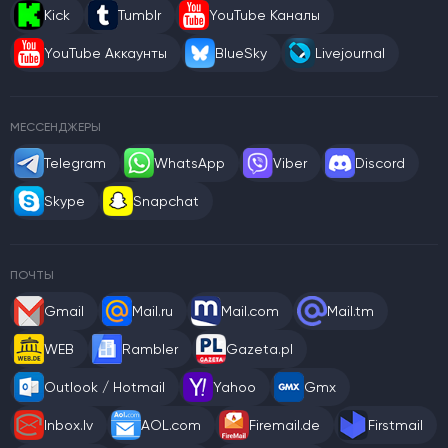
Kick
Tumblr
YouTube Каналы
YouTube Аккаунты
BlueSky
Livejournal
МЕССЕНДЖЕРЫ
Telegram
WhatsApp
Viber
Discord
Skype
Snapchat
ПОЧТЫ
Gmail
Mail.ru
Mail.com
Mail.tm
WEB
Rambler
Gazeta.pl
Outlook / Hotmail
Yahoo
Gmx
Inbox.lv
AOL.com
Firemail.de
Firstmail