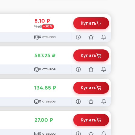
8.10
₽
Купить
11.60
-30%
отзывов
0
587.25
₽
Купить
отзывов
0
134.85
₽
Купить
отзывов
0
27.00
₽
Купить
отзывов
0