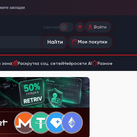
Войти
Светлая
Найти
Мои покупки
 зона
Раскрутка соц. сетей
Нейросети AI
Разное