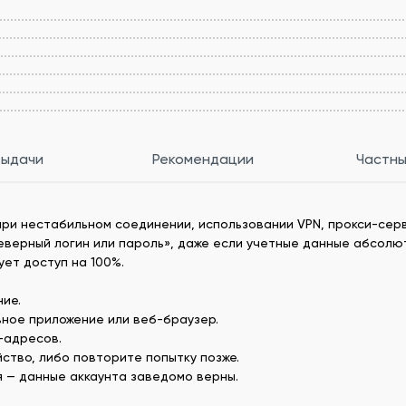
выдачи
Рекомендации
Частны
 при нестабильном соединении, использовании VPN, прокси-сер
еверный логин или пароль», даже если учетные данные абсолю
ет доступ на 100%.
ие.
ное приложение или веб-браузер.
P-адресов.
ство, либо повторите попытку позже.
я — данные аккаунта заведомо верны.