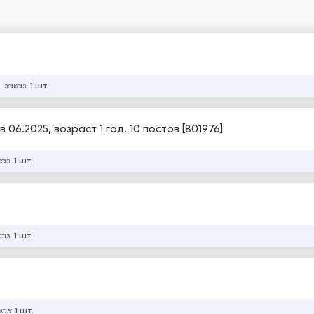
. заказ:
1 шт.
 06.2025, возраст 1 год, 10 постов [801976]
каз:
1 шт.
каз:
1 шт.
каз:
1 шт.