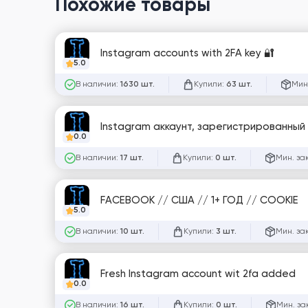
Похожие товары
Instagram accounts with 2FA key 🔐
5.0
В наличии:
Купили:
Мин
1630 шт.
63 шт.
Instagram аккаунт, зарегистрированный в
0.0
В наличии:
Купили:
Мин. за
17 шт.
0 шт.
FACEBOOK // США // 1+ ГОД // COOKIE
5.0
В наличии:
Купили:
Мин. за
10 шт.
3 шт.
Fresh Instagram account wit 2fa added
0.0
В наличии:
Купили:
Мин. за
16 шт.
0 шт.