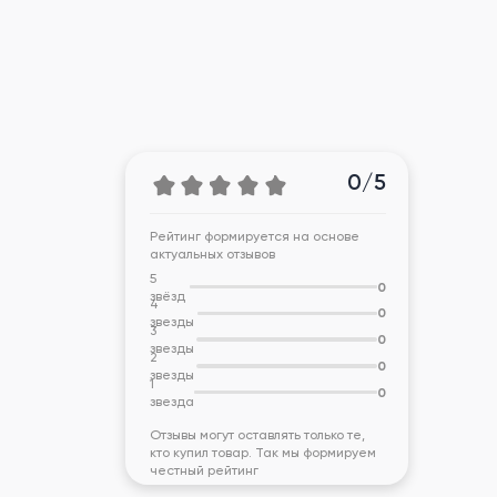
0/5
Рейтинг формируется на основе
актуальных отзывов
5
0
звёзд
4
0
звезды
3
0
звезды
2
0
звезды
1
0
звезда
Отзывы могут оставлять только те,
кто купил товар. Так мы формируем
честный рейтинг