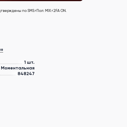
дтверждены по SMS⚡Пол: MIX⚡2FA ON.
ов
1 шт.
Моментальная
848247