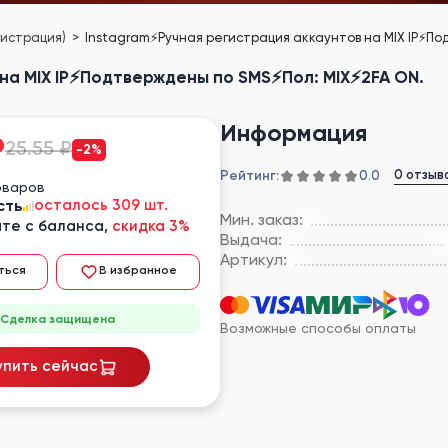
гистрация)
Instagram⚡Ручная регистрация аккаунтов на MIX IP⚡По
на MIX IP⚡Подтверждены по SMS⚡Пол: MIX⚡2FA ON.
Информация
₽
25.55 ₽
-2%
Рейтинг:
0 отзыв
0.0
оваров
сть
осталось 309 шт.
Мин. заказ:
те с баланса,
скидка 3%
Выдача:
Артикул:
ться
В избранное
Сделка защищена
Возможные способы оплаты
упить сейчас