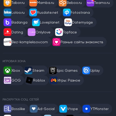
Tabor.ru
Mamba.ru
Beboo.ru
Teamo.ru
Loloo.ru
Rusdate.net
Fotostrana
Badanga
Loveplanet
Datemyage
Dating
Onlylove
Topface
Bez-kompleksov.com
Разные сайты знакомств
ИГРОВАЯ ЗОНА
Xbox
Steam
Epic Games
Uplay
GOG
Roblox
Игры: Разное
РАСКРУТКА СОЦ. СЕТЕЙ
Bosslike
Ad-Social
Vtope
YTMonster