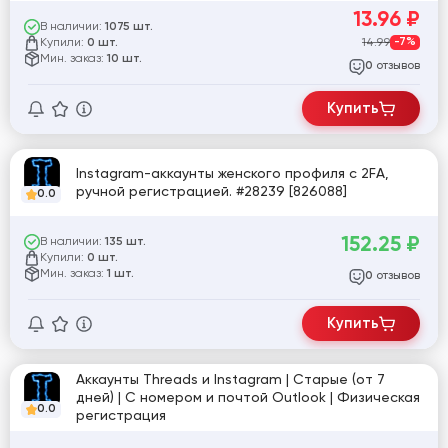
13.96
₽
В наличии:
1075 шт.
Купили:
14.99
-7%
0 шт.
Мин. заказ:
10 шт.
отзывов
0
Купить
Instagram-аккаунты женского профиля с 2FA,
ручной регистрацией. #28239 [826088]
0.0
152.25
₽
В наличии:
135 шт.
Купили:
0 шт.
Мин. заказ:
1 шт.
отзывов
0
Купить
Аккаунты Threads и Instagram | Старые (от 7
дней) | С номером и почтой Outlook | Физическая
0.0
регистрация