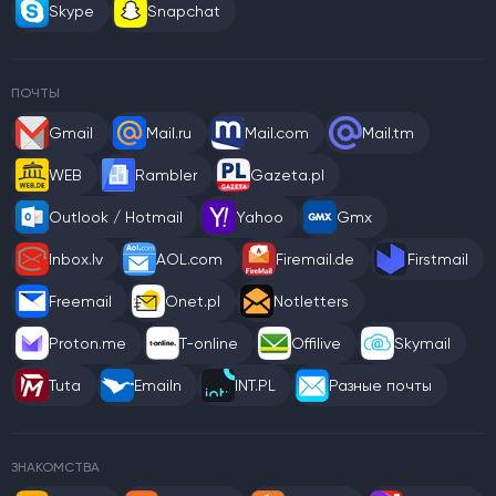
Skype
Snapchat
ПОЧТЫ
Gmail
Mail.ru
Mail.com
Mail.tm
WEB
Rambler
Gazeta.pl
Outlook / Hotmail
Yahoo
Gmx
Inbox.lv
AOL.com
Firemail.de
Firstmail
Freemail
Onet.pl
Notletters
Proton.me
T-online
Offilive
Skymail
Tuta
Emailn
INT.PL
Разные почты
ЗНАКОМСТВА