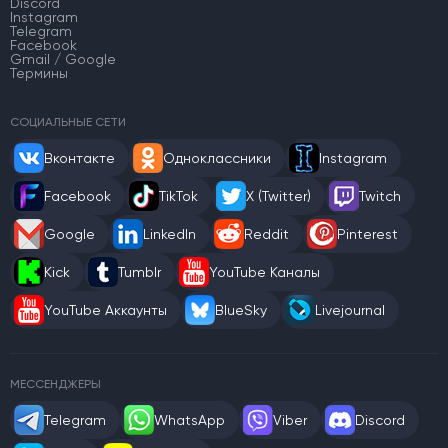
Discord
Instagram
Telegram
Facebook
Gmail / Google
Термины
СОЦИАЛЬНЫЕ СЕТИ
Вконтакте
Одноклассники
Instagram
Facebook
TikTok
X (Twitter)
Twitch
Google
LinkedIn
Reddit
Pinterest
Kick
Tumblr
YouTube Каналы
YouTube Аккаунты
BlueSky
Livejournal
МЕССЕНДЖЕРЫ
Telegram
WhatsApp
Viber
Discord