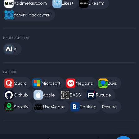
Addmefast.com
Likest
Likes.fm
Услуги раскрутки
НЕЙРОСЕТИ AI
AI
РАЗНОЕ
Quora
Microsoft
Mega.nz
2Gis
Github
Apple
BASS
Rutube
Spotify
UserAgent
Booking
Разное