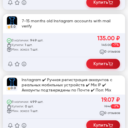
Купить
7-15 months old Instagram accounts with mail
verify
5.0
135.00
₽
В наличии:
949 шт.
Купили:
145.00
-7%
1 шт.
Мин. заказ:
1 шт.
отзывов
0
Купить
Instagram ✔️ Ручная регистрация аккаунтов с
реальных мобильных устройств ✔️ Mix IP ✔️
0.0
Аккаунты подтверждены по Почте ✔️ Пол: Mix
19.07
₽
В наличии:
499 шт.
Купили:
19.41
-2%
0 шт.
Мин. заказ:
1 шт.
отзывов
0
Купить