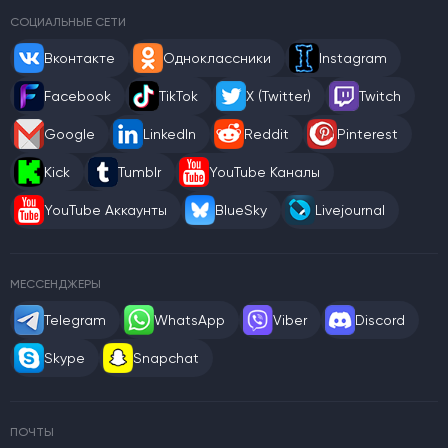
СОЦИАЛЬНЫЕ СЕТИ
Вконтакте
Одноклассники
Instagram
Facebook
TikTok
X (Twitter)
Twitch
Google
LinkedIn
Reddit
Pinterest
Kick
Tumblr
YouTube Каналы
YouTube Аккаунты
BlueSky
Livejournal
МЕССЕНДЖЕРЫ
Telegram
WhatsApp
Viber
Discord
Skype
Snapchat
ПОЧТЫ