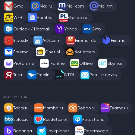
Gmail
Mail.ru
Mail.com
Mail.tm
WEB
Rambler
Gazeta.pl
Outlook / Hotmail
Yahoo
Gmx
Inbox.lv
AOL.com
Firemail.de
Firstmail
Freemail
Onet.pl
Notletters
Proton.me
T-online
Offilive
Skymail
Tuta
Emailn
INT.PL
Разные почты
ЗНАКОМСТВА
Tabor.ru
Mamba.ru
Beboo.ru
Teamo.ru
Loloo.ru
Rusdate.net
Fotostrana
Badanga
Loveplanet
Datemyage