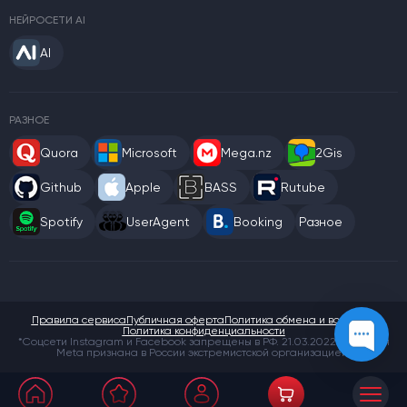
НЕЙРОСЕТИ AI
AI
РАЗНОЕ
Quora
Microsoft
Mega.nz
2Gis
Github
Apple
BASS
Rutube
Spotify
UserAgent
Booking
Разное
Правила сервиса
Публичная оферта
Политика обмена и возврата
Политика конфиденциальности
*Соцсети Instagram и Facebook запрещены в РФ. 21.03.2022 компания
Meta признана в России экстремистской организацией.