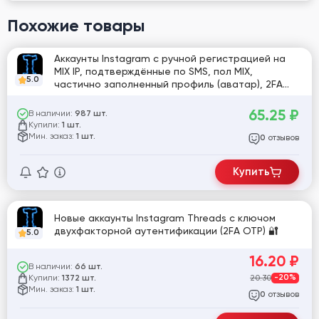
Похожие товары
Аккаунты Instagram с ручной регистрацией на
MIX IP, подтверждённые по SMS, пол MIX,
5.0
частично заполненный профиль (аватар), 2FA
включена #919244 [796188]
65.25
₽
В наличии:
987 шт.
Купили:
1 шт.
Мин. заказ:
1 шт.
отзывов
0
Купить
Новые аккаунты Instagram Threads с ключом
двухфакторной аутентификации (2FA OTP) 🔐
5.0
16.20
₽
В наличии:
66 шт.
Купили:
20.30
-20%
1372 шт.
Мин. заказ:
1 шт.
отзывов
0