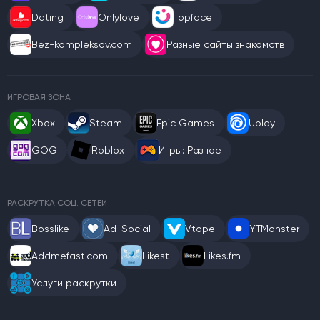
Dating
Onlylove
Topface
Bez-kompleksov.com
Разные сайты знакомств
ИГРОВАЯ ЗОНА
Xbox
Steam
Epic Games
Uplay
GOG
Roblox
Игры: Разное
РАСКРУТКА СОЦ. СЕТЕЙ
Bosslike
Ad-Social
Vtope
YTMonster
Addmefast.com
Likest
Likes.fm
Услуги раскрутки