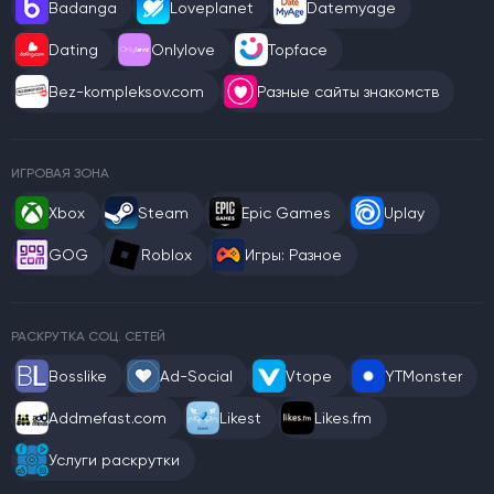
Badanga
Loveplanet
Datemyage
Dating
Onlylove
Topface
Bez-kompleksov.com
Разные сайты знакомств
ИГРОВАЯ ЗОНА
Xbox
Steam
Epic Games
Uplay
GOG
Roblox
Игры: Разное
РАСКРУТКА СОЦ. СЕТЕЙ
Bosslike
Ad-Social
Vtope
YTMonster
Addmefast.com
Likest
Likes.fm
Услуги раскрутки