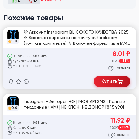
0
0
Похожие товары
🩷 Аккаунт Instagram ВЫСОКОГО КАЧЕСТВА 2025
✮ Зарегистрированы на почту outlook.com
5.0
(почта в комплекте) ✮ Включен формат для IAM
[Instaman] ✮ Пол: смешанный 🩷
8.01
₽
В наличии:
483 шт.
Купили:
11.60
-31%
40 шт.
Мин. заказ:
1 шт.
отзывов
0
Купить
Instagram - Авторег HQ | MOB API SMS | Полные
техданные (IAM) | НЕ КЛОН, НЕ ДОНОР [845490]
0.0
11.92
₽
В наличии:
965 шт.
Купили:
19.09
-38%
0 шт.
Мин. заказ:
1 шт.
отзывов
0