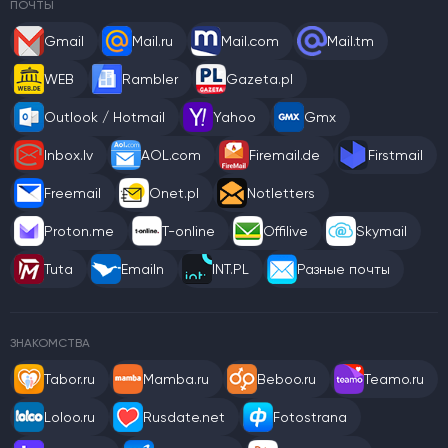
ПОЧТЫ
Gmail
Mail.ru
Mail.com
Mail.tm
WEB
Rambler
Gazeta.pl
Outlook / Hotmail
Yahoo
Gmx
Inbox.lv
AOL.com
Firemail.de
Firstmail
Freemail
Onet.pl
Notletters
Proton.me
T-online
Offilive
Skymail
Tuta
Emailn
INT.PL
Разные почты
ЗНАКОМСТВА
Tabor.ru
Mamba.ru
Beboo.ru
Teamo.ru
Loloo.ru
Rusdate.net
Fotostrana