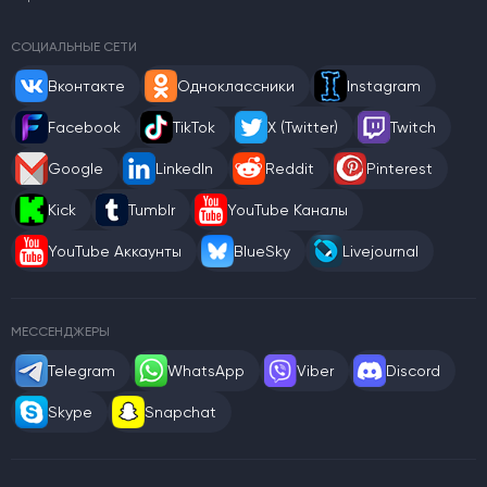
СОЦИАЛЬНЫЕ СЕТИ
Вконтакте
Одноклассники
Instagram
Facebook
TikTok
X (Twitter)
Twitch
Google
LinkedIn
Reddit
Pinterest
Kick
Tumblr
YouTube Каналы
YouTube Аккаунты
BlueSky
Livejournal
МЕССЕНДЖЕРЫ
Telegram
WhatsApp
Viber
Discord
Skype
Snapchat