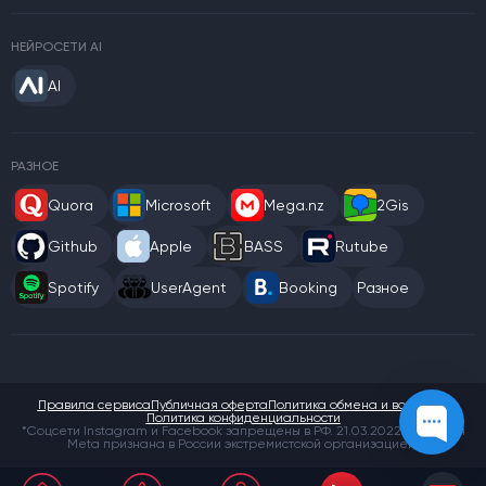
НЕЙРОСЕТИ AI
AI
РАЗНОЕ
Quora
Microsoft
Mega.nz
2Gis
Github
Apple
BASS
Rutube
Spotify
UserAgent
Booking
Разное
Правила сервиса
Публичная оферта
Политика обмена и возврата
Политика конфиденциальности
*Соцсети Instagram и Facebook запрещены в РФ. 21.03.2022 компания
Meta признана в России экстремистской организацией.