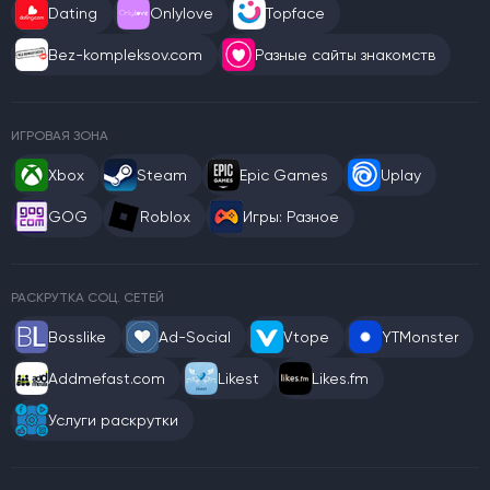
Dating
Onlylove
Topface
Bez-kompleksov.com
Разные сайты знакомств
ИГРОВАЯ ЗОНА
Xbox
Steam
Epic Games
Uplay
GOG
Roblox
Игры: Разное
РАСКРУТКА СОЦ. СЕТЕЙ
Bosslike
Ad-Social
Vtope
YTMonster
Addmefast.com
Likest
Likes.fm
Услуги раскрутки