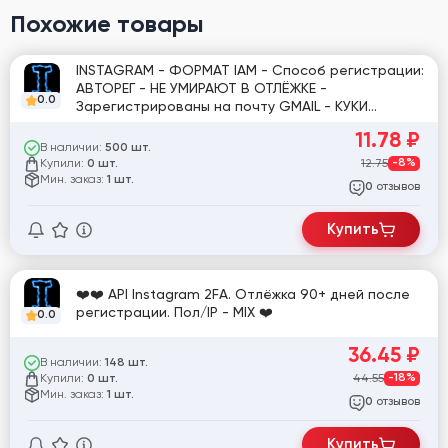
Похожие товары
INSTAGRAM - ФОРМАТ IAM - Способ регистрации:
АВТОРЕГ - НЕ УМИРАЮТ В ОТЛЁЖКЕ -
0.0
Зарегистрированы на почту GMAIL - КУКИ
ЧЕКНУТЫ! [854365]
11.78
₽
В наличии:
500 шт.
Купили:
12.75
-8%
0 шт.
Мин. заказ:
1 шт.
отзывов
0
Купить
❤️❤️ API Instagram 2FA. Отлёжка 90+ дней после
регистрации. Пол/IP - MIX ❤️
0.0
36.45
₽
В наличии:
148 шт.
Купили:
44.55
-18%
0 шт.
Мин. заказ:
1 шт.
отзывов
0
Купить