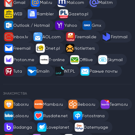
Gmail
Mail.ru
Mail.com
Mail.tm
WEB
Rambler
Gazeta.pl
Outlook / Hotmail
Yahoo
Gmx
Inbox.lv
AOL.com
Firemail.de
Firstmail
Freemail
Onet.pl
Notletters
Proton.me
T-online
Offilive
Skymail
Tuta
Emailn
INT.PL
Разные почты
ЗНАКОМСТВА
Tabor.ru
Mamba.ru
Beboo.ru
Teamo.ru
Loloo.ru
Rusdate.net
Fotostrana
Badanga
Loveplanet
Datemyage