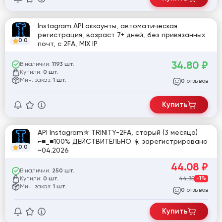
Instagram API аккаунты, автоматическая
регистрация, возраст 7+ дней, без привязанных
0.0
почт, с 2FA, MIX IP
34.80
₽
В наличии:
1193 шт.
Купили:
0 шт.
Мин. заказ:
1 шт.
отзывов
0
Купить
API Instagram✮ TRINITY-2FA, старый (3 месяца)
⌐■_■100% ДЕЙСТВИТЕЛЬНО ☀️ зарегистрировано
0.0
~04.2026
44.08
₽
В наличии:
250 шт.
Купили:
44.35
-1%
0 шт.
Мин. заказ:
1 шт.
отзывов
0
Купить