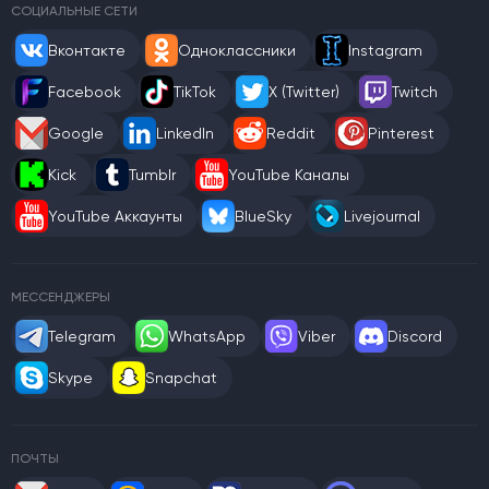
СОЦИАЛЬНЫЕ СЕТИ
Вконтакте
Одноклассники
Instagram
Facebook
TikTok
X (Twitter)
Twitch
Google
LinkedIn
Reddit
Pinterest
Kick
Tumblr
YouTube Каналы
YouTube Аккаунты
BlueSky
Livejournal
МЕССЕНДЖЕРЫ
Telegram
WhatsApp
Viber
Discord
Skype
Snapchat
ПОЧТЫ