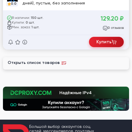
дней), пустые, без заполнения
0.0
129.20
₽
В наличии:
150 шт.
Купили:
0 шт.
Мин. заказ:
1 шт.
отзывов
0
Купить
Открыть список товаров
Большой выбор аккаунтов соц.
сетей, мессенджеров, почтовых