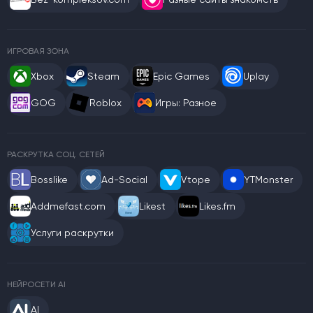
ИГРОВАЯ ЗОНА
Xbox
Steam
Epic Games
Uplay
GOG
Roblox
Игры: Разное
РАСКРУТКА СОЦ. СЕТЕЙ
Bosslike
Ad-Social
Vtope
YTMonster
Addmefast.com
Likest
Likes.fm
Услуги раскрутки
НЕЙРОСЕТИ AI
AI