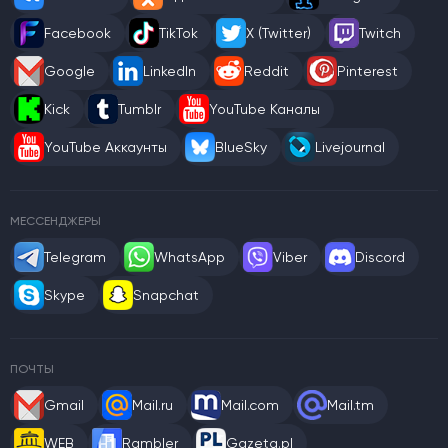
Facebook
TikTok
X (Twitter)
Twitch
Google
LinkedIn
Reddit
Pinterest
Kick
Tumblr
YouTube Каналы
YouTube Аккаунты
BlueSky
Livejournal
МЕССЕНДЖЕРЫ
Telegram
WhatsApp
Viber
Discord
Skype
Snapchat
ПОЧТЫ
Gmail
Mail.ru
Mail.com
Mail.tm
WEB
Rambler
Gazeta.pl