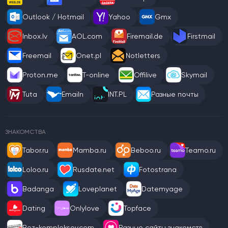
Outlook / Hotmail
Yahoo
Gmx
Inbox.lv
AOL.com
Firemail.de
Firstmail
Freemail
Onet.pl
Notletters
Proton.me
T-online
Offilive
Skymail
Tuta
Emailn
INT.PL
Разные почты
ЗНАКОМСТВА
Tabor.ru
Mamba.ru
Beboo.ru
Teamo.ru
Loloo.ru
Rusdate.net
Fotostrana
Badanga
Loveplanet
Datemyage
Dating
Onlylove
Topface
Bez-kompleksov.com
Разные сайты знакомств