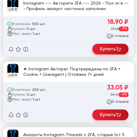
Instagram --- Автореги 2FA --- 2026 - Пол: м/ж --
- Профиль аккаунт частично заполнен
0.0
18.90
₽
В наличии:
550 шт.
Купили:
19.48
-3%
0 шт.
Мин. заказ:
1 шт.
отзывов
0
Купить
★ Instagram Авторег. Подтверждены по 2FA +
Cookie + Useragent | Отлёжка 7+ дней
0.0
33.05
₽
В наличии:
250 шт.
Купили:
34.12
-3%
0 шт.
Мин. заказ:
1 шт.
отзывов
0
Купить
Аккаунты Instagram Threads с 2FA, старые (от 5