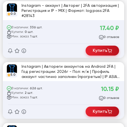
Instagram - аккаунт | Авторег | 2FA авторизация |
Регистрация и IP - MIX | Формат: log:pass:2FA
0.0
#28143
17.40
₽
В наличии:
336 шт.
Купили:
0 шт.
Мин. заказ:
1 шт.
отзывов
0
Купить
Instagram | Автореги аккаунтов на Android 2FA |
Год регистрации: 2026г - Пол: м/ж | Профиль
5.0
аккаунт частично заполнен (прогретые) | IP ASIA
#28749
10.15
₽
В наличии:
626 шт.
Купили:
2 шт.
Мин. заказ:
1 шт.
отзывов
0
Купить