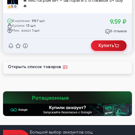
🔥 Инстаграм API — автореги с отлёжкой 5+ day
🔥
5.0
9.59
₽
В наличии:
987 шт.
Купили:
13 шт.
Мин. заказ:
1 шт.
отзывов
0
Купить
Открыть список товаров
Большой выбор аккаунтов соц.