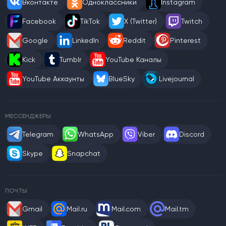
Вконтакте
Одноклассники
Instagram
Facebook
TikTok
X (Twitter)
Twitch
Google
LinkedIn
Reddit
Pinterest
Kick
Tumblr
YouTube Каналы
YouTube Аккаунты
BlueSky
Livejournal
МЕССЕНДЖЕРЫ
Telegram
WhatsApp
Viber
Discord
Skype
Snapchat
ПОЧТЫ
Gmail
Mail.ru
Mail.com
Mail.tm