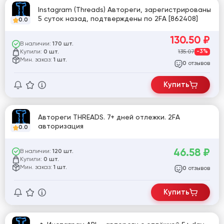
Instagram (Threads) Автореги, зарегистрированы
5 суток назад, подтверждены по 2FA [862408]
0.0
130.50
₽
В наличии:
170 шт.
Купили:
135.07
-3%
0 шт.
Мин. заказ:
1 шт.
отзывов
0
Купить
Автореги THREADS. 7+ дней отлежки. 2FA
авторизация
0.0
46.58
₽
В наличии:
120 шт.
Купили:
0 шт.
Мин. заказ:
1 шт.
отзывов
0
Купить