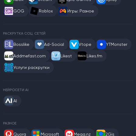
GOG
Roblox
Игры: Разное
РАСКРУТКА СОЦ. СЕТЕЙ
Bosslike
Ad-Social
Vtope
YTMonster
Addmefast.com
Likest
Likes.fm
Услуги раскрутки
НЕЙРОСЕТИ AI
AI
РАЗНОЕ
Quora
Microsoft
Mega.nz
2Gis