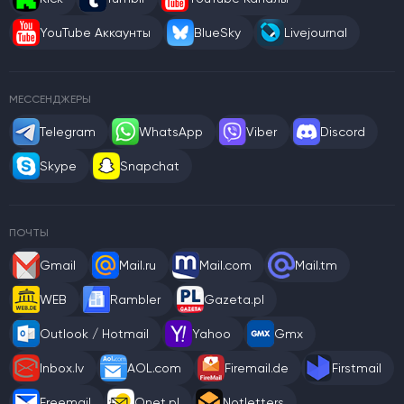
YouTube Аккаунты
BlueSky
Livejournal
МЕССЕНДЖЕРЫ
Telegram
WhatsApp
Viber
Discord
Skype
Snapchat
ПОЧТЫ
Gmail
Mail.ru
Mail.com
Mail.tm
WEB
Rambler
Gazeta.pl
Outlook / Hotmail
Yahoo
Gmx
Inbox.lv
AOL.com
Firemail.de
Firstmail
Freemail
Onet.pl
Notletters