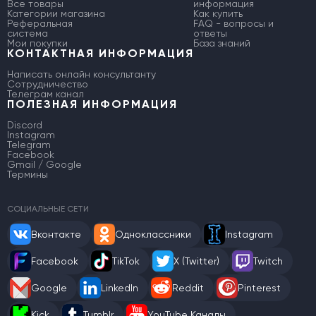
Все товары
информация
Категории магазина
Как купить
Реферальная
FAQ - вопросы и
система
ответы
Мои покупки
База знаний
КОНТАКТНАЯ ИНФОРМАЦИЯ
Написать онлайн консультанту
Сотрудничество
Телеграм канал
ПОЛЕЗНАЯ ИНФОРМАЦИЯ
Discord
Instagram
Telegram
Facebook
Gmail / Google
Термины
СОЦИАЛЬНЫЕ СЕТИ
Вконтакте
Одноклассники
Instagram
Facebook
TikTok
X (Twitter)
Twitch
Google
LinkedIn
Reddit
Pinterest
Kick
Tumblr
YouTube Каналы