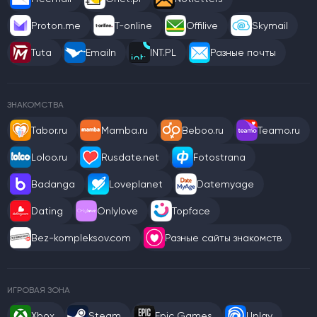
Proton.me
T-online
Offilive
Skymail
Tuta
Emailn
INT.PL
Разные почты
ЗНАКОМСТВА
Tabor.ru
Mamba.ru
Beboo.ru
Teamo.ru
Loloo.ru
Rusdate.net
Fotostrana
Badanga
Loveplanet
Datemyage
Dating
Onlylove
Topface
Bez-kompleksov.com
Разные сайты знакомств
ИГРОВАЯ ЗОНА
Xbox
Steam
Epic Games
Uplay