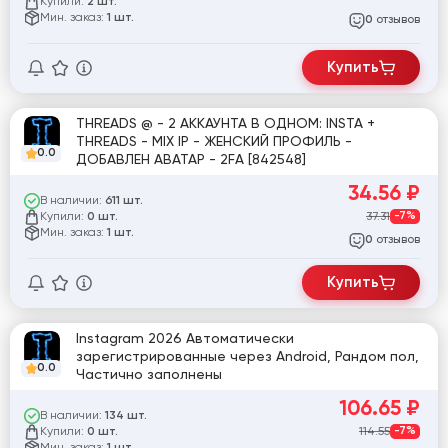
Купили:
2 шт.
Мин. заказ:
1 шт.
отзывов
0
Купить
THREADS @ - 2 АККАУНТА В ОДНОМ: INSTA +
THREADS - MIX IP - ЖЕНСКИЙ ПРОФИЛЬ -
0.0
ДОБАВЛЕН АВАТАР - 2FA [842548]
34.56
₽
В наличии:
611 шт.
Купили:
37.31
-7%
0 шт.
Мин. заказ:
1 шт.
отзывов
0
Купить
Instagram 2026 Автоматически
зарегистрированные через Android, Рандом пол,
0.0
Частично заполнены
106.65
₽
В наличии:
134 шт.
Купили:
114.55
-7%
0 шт.
Мин. заказ: