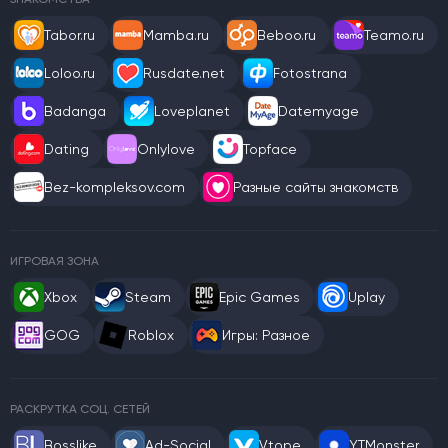
Tabor.ru
Mamba.ru
Beboo.ru
Teamo.ru
Loloo.ru
Rusdate.net
Fotostrana
Badanga
Loveplanet
Datemyage
Dating
Onlylove
Topface
Bez-kompleksov.com
Разные сайты знакомств
ИГРОВАЯ ЗОНА
Xbox
Steam
Epic Games
Uplay
GOG
Roblox
Игры: Разное
РАСКРУТКА СОЦ. СЕТЕЙ
Bosslike
Ad-Social
Vtope
YTMonster