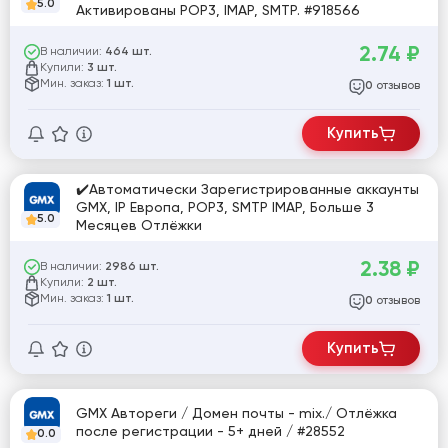
5.0
Активированы POP3, IMAP, SMTP. #918566
2.74
₽
В наличии:
464 шт.
Купили:
3 шт.
Мин. заказ:
1 шт.
отзывов
0
Купить
✔️Автоматически Зарегистрированные аккаунты
GMX, IP Европа, POP3, SMTP IMAP, Больше 3
5.0
Месяцев Отлёжки
2.38
₽
В наличии:
2986 шт.
Купили:
2 шт.
Мин. заказ:
1 шт.
отзывов
0
Купить
GMX Автореги / Домен почты - mix./ Отлёжка
после регистрации - 5+ дней / #28552
0.0