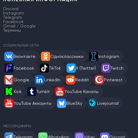
Discord
Instagram
Telegram
Facebook
Gmail / Google
Термины
СОЦИАЛЬНЫЕ СЕТИ
Вконтакте
Одноклассники
Instagram
Facebook
TikTok
X (Twitter)
Twitch
Google
LinkedIn
Reddit
Pinterest
Kick
Tumblr
YouTube Каналы
YouTube Аккаунты
BlueSky
Livejournal
МЕССЕНДЖЕРЫ
Telegram
WhatsApp
Viber
Discord