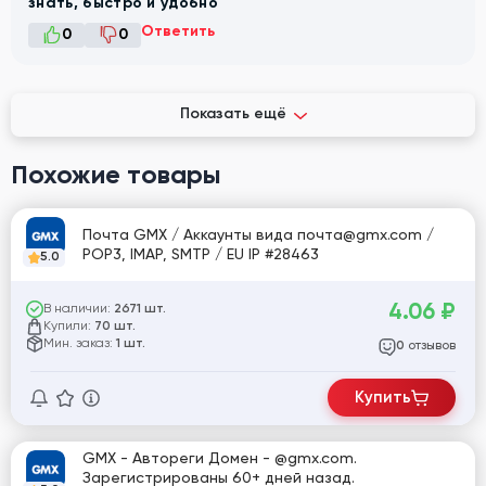
знать, быстро и удобно
Ответить
0
0
Показать ещё
Похожие товары
Почта GMX / Аккаунты вида почта@gmx.com /
POP3, IMAP, SMTP / EU IP #28463
5.0
4.06
₽
В наличии:
2671 шт.
Купили:
70 шт.
Мин. заказ:
1 шт.
отзывов
0
Купить
GMX - Автореги Домен - @gmx.com.
Зарегистрированы 60+ дней назад.