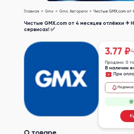
Главная
Gmx
Gmx: Автореги
Чистые GMX.com от 4
Чистые GMX.com от 4 месяцев отлёжки ✈︎ H
сервисах! ✅
3.77
₽
4
Продано: 0 т
В наличии е
При опла
Подписа
К
О товаре