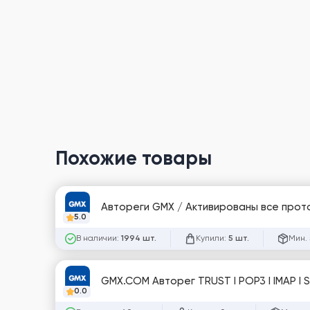
Похожие товары
Автореги GMX / Активированы 
5.0
В наличии:
Купили:
Мин. 
1994 шт.
5 шт.
GMX.COM Авторег TRUST I POP3 I IMAP I 
0.0