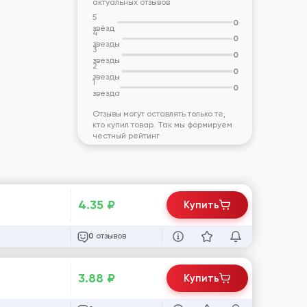
актуальных отзывов
5
0
звёзд
4
0
звезды
3
0
звезды
2
0
звезды
1
0
звезда
Отзывы могут оставлять только те,
кто купил товар. Так мы формируем
честный рейтинг
4.35
₽
Купить
отзывов
0
3.88
₽
Купить