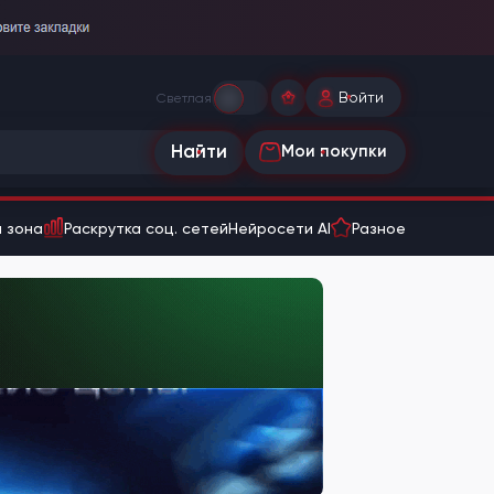
Войти
Светлая
Найти
Мои покупки
 зона
Раскрутка соц. сетей
Нейросети AI
Разное