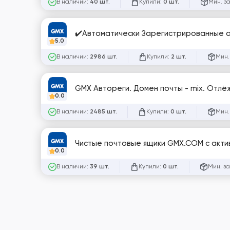
В наличии:
Купили:
Мин. з
40 шт.
0 шт.
✔️Автоматически Зарегистрированные ак
5.0
В наличии:
Купили:
Мин.
2986 шт.
2 шт.
GMX Автореги. Домен почты - mix. Отлё
0.0
В наличии:
Купили:
Мин.
2485 шт.
0 шт.
Чистые почтовые ящики GMX.COM с акти
0.0
В наличии:
Купили:
Мин. за
39 шт.
0 шт.