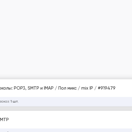
все протоколы: POP3, SMTP и IMAP / Пол микс / mix IP / #919479
заказ:
1 шт.
SMTP