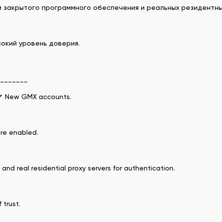
м закрытого программного обеспечения и реальных резидентн
окий уровень доверия.
_______
s!✔ New GMX accounts.
are enabled.
and real residential proxy servers for authentication.
 trust.