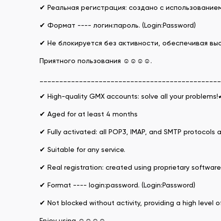
✔ Реальная регистрация: создано с использование
✔ Формат ---- логин:пароль. (Login:Password)
✔ Не блокируется без активности, обеспечивая выс
Приятного пользования ☺☺☺☺.
______________________________________________
✔ High-quality GMX accounts: solve all your problem
✔ Aged for at least 4 months
✔ Fully activated: all POP3, IMAP, and SMTP protocols 
✔ Suitable for any service.
✔ Real registration: created using proprietary software 
✔ Format ---- login:password. (Login:Password)
✔ Not blocked without activity, providing a high level of
Enjoy using ☺☺☺☺.