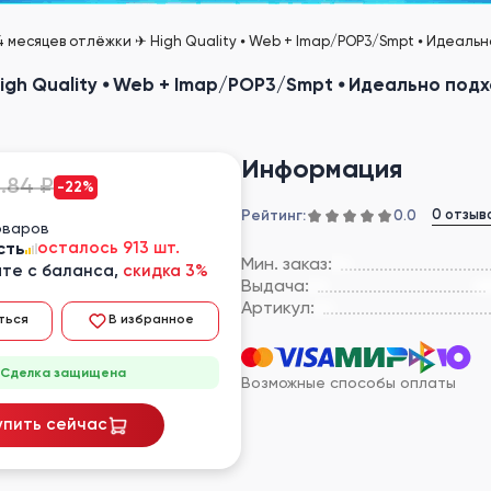
 месяцев отлёжки ✈︎ High Quality ⦁ Web + Imap/POP3/Smpt ⦁ Идеаль
igh Quality ⦁ Web + Imap/POP3/Smpt ⦁ Идеально под
Информация
.84 ₽
-22%
Рейтинг:
0 отзыв
0.0
оваров
сть
осталось 913 шт.
Мин. заказ:
те с баланса,
скидка 3%
Выдача:
Артикул:
ться
В избранное
Сделка защищена
Возможные способы оплаты
упить сейчас