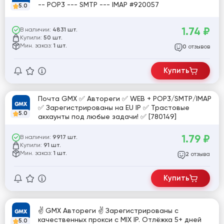
-- POP3 --- SMTP --- IMAP #920057
5.0
1.74
₽
В наличии:
4831 шт.
Купили:
50 шт.
Мин. заказ:
1 шт.
отзывов
0
Купить
Почта GMX ✅ Автореги ✅ WEB + POP3/SMTP/IMAP
✅ Зарегистрированы на EU IP ✅ Трастовые
5.0
аккаунты под любые задачи! ✅ [780149]
1.79
₽
В наличии:
9917 шт.
Купили:
91 шт.
Мин. заказ:
1 шт.
отзыва
2
Купить
✌️ GMX Автореги ✌️ Зарегистрированы с
качественных прокси с MIX IP. Отлёжка 5+ дней
5.0