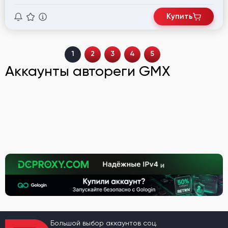
Купить
1
2
3
4
5
Аккаунты автореги GMX
Большой выбор аккаунтов соц.