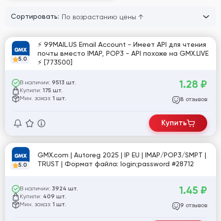
Сортировать:
⚡ 99MAIL.US Email Account - Имеет API для чтения
почты вместо IMAP, POP3 - API похоже на GMX.LIVE
5.0
⚡ [773500]
1.28
₽
В наличии:
9513 шт.
Купили:
175 шт.
Мин. заказ:
1 шт.
отзывов
8
Купить
GMX.com | Autoreg 2025 | IP EU | IMAP/POP3/SMPT |
TRUST | Формат файла: login;password #28712
5.0
1.45
₽
В наличии:
3924 шт.
Купили:
409 шт.
Мин. заказ:
1 шт.
отзывов
9