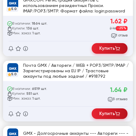
GMX.COM. Регистрация аккаунтов с
использованием резидентных Прокси.
5.0
IMAP/POP3/SMTP. Формат файла: login;password
1.62
₽
В наличии:
1864 шт.
Купили:
2.16
-25%
136 шт.
Мин. заказ:
1 шт.
отзыв
1
Купить
Почта GMX / Автореги / WEB + POP3/SMTP/IMAP /
Зарегистрированы на EU IP / Трастовые
5.0
аккаунты под любые задачи! / #918792
1.64
₽
В наличии:
6519 шт.
Купили:
551 шт.
Мин. заказ:
1 шт.
отзыва
3
Купить
GMX - Долгосрочные аккаунты --- Автореги --- -