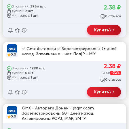
2.38
₽
В наличии:
2986 шт.
Купили:
2 шт.
Мин. заказ:
1 шт.
отзывов
0
Купить
✅ Gmx Автореги ✅ Зарегистрированы 7+ дней
назад. Заполнение - нет. Пол|IP - MIX
0.0
2.38
₽
В наличии:
1998 шт.
Купили:
3.48
-32%
0 шт.
Мин. заказ:
1 шт.
отзывов
0
Купить
GMX - Автореги Домен - @gmx.com.
Зарегистрированы 60+ дней назад.
0.0
Активированы POP3, IMAP, SMTP.