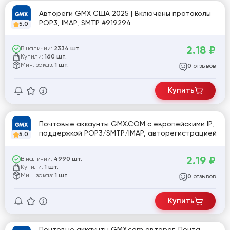
Автореги GMX США 2025 | Включены протоколы
POP3, IMAP, SMTP #919294
5.0
2.18
₽
В наличии:
2334 шт.
Купили:
160 шт.
Мин. заказ:
1 шт.
отзывов
0
Купить
Почтовые аккаунты GMX.COM с европейскими IP,
поддержкой POP3/SMTP/IMAP, авторегистрацией
5.0
2.19
₽
В наличии:
4990 шт.
Купили:
1 шт.
Мин. заказ:
1 шт.
отзывов
0
Купить
Почтовые аккаунты GMX.com авторег. Почта