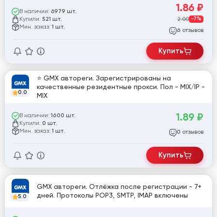
1.86
₽
В наличии:
6979 шт.
Купили:
2.00
-7%
521 шт.
Мин. заказ:
1 шт.
отзывов
6
Купить
⭐ GMX автореги. Зарегистрированы на
качественные резидентные прокси. Пол - MIX/IP -
0.0
MIX
1.89
₽
В наличии:
1600 шт.
Купили:
0 шт.
Мин. заказ:
1 шт.
отзывов
0
Купить
GMX автореги. Отлёжка после регистрации - 7+
дней. Протоколы POP3, SMTP, IMAP включены
5.0