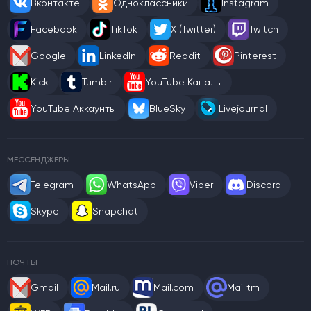
Вконтакте
Одноклассники
Instagram
Facebook
TikTok
X (Twitter)
Twitch
Google
LinkedIn
Reddit
Pinterest
Kick
Tumblr
YouTube Каналы
YouTube Аккаунты
BlueSky
Livejournal
МЕССЕНДЖЕРЫ
Telegram
WhatsApp
Viber
Discord
Skype
Snapchat
ПОЧТЫ
Gmail
Mail.ru
Mail.com
Mail.tm