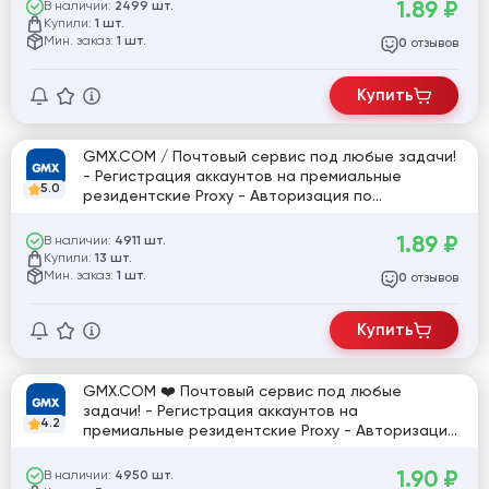
1.89
₽
В наличии:
2499 шт.
Купили:
1 шт.
Мин. заказ:
1 шт.
отзывов
0
Купить
GMX.COM / Почтовый сервис под любые задачи!
- Регистрация аккаунтов на премиальные
5.0
резидентские Proxy - Авторизация по
WEB/IMAP/SMPT/POP3 - Длительное
использование! - Формат: Login;Pass / #919783
1.89
₽
В наличии:
4911 шт.
Купили:
13 шт.
Мин. заказ:
1 шт.
отзывов
0
Купить
GMX.COM ❤️ Почтовый сервис под любые
задачи! - Регистрация аккаунтов на
4.2
премиальные резидентские Proxy - Авторизация
по WEB/IMAP/SMPT/POP3 - Длительное
использование! - Формат: Login;Pass ❤️ [821061]
1.90
₽
В наличии:
4950 шт.