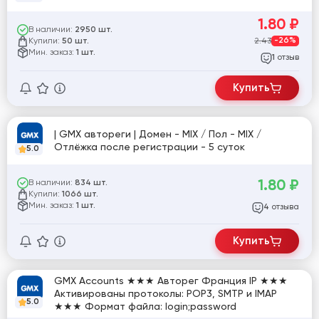
1.80
₽
В наличии:
2950 шт.
Купили:
2.43
-26%
50 шт.
Мин. заказ:
1 шт.
отзыв
1
Купить
| GMX автореги | Домен - MIX / Пол - MIX /
Отлёжка после регистрации - 5 суток
5.0
1.80
₽
В наличии:
834 шт.
Купили:
1066 шт.
Мин. заказ:
1 шт.
отзыва
4
Купить
GMX Accounts ★★★ Авторег Франция IP ★★★
Активированы протоколы: POP3, SMTP и IMAP
5.0
★★★ Формат файла: login;password