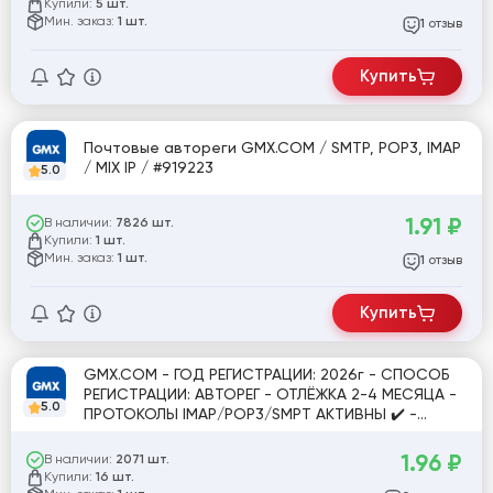
Купили:
5 шт.
Мин. заказ:
1 шт.
отзыв
1
Купить
Почтовые автореги GMX.COM / SMTP, POP3, IMAP
/ MIX IP / #919223
5.0
1.91
₽
В наличии:
7826 шт.
Купили:
1 шт.
Мин. заказ:
1 шт.
отзыв
1
Купить
GMX.COM - ГОД РЕГИСТРАЦИИ: 2026г - СПОСОБ
РЕГИСТРАЦИИ: АВТОРЕГ - ОТЛЁЖКА 2-4 МЕСЯЦА -
5.0
ПРОТОКОЛЫ IMAP/POP3/SMPT АКТИВНЫ ✔️ -
ИДЕАЛЬНЫ ДЛЯ РЕГИСТРАЦИЙ/ОТПРАВКИ ПИСЕМ
[842569]
1.96
₽
В наличии:
2071 шт.
Купили:
16 шт.