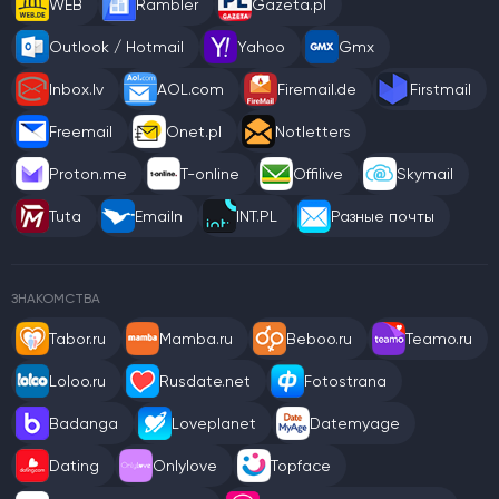
WEB
Rambler
Gazeta.pl
Outlook / Hotmail
Yahoo
Gmx
Inbox.lv
AOL.com
Firemail.de
Firstmail
Freemail
Onet.pl
Notletters
Proton.me
T-online
Offilive
Skymail
Tuta
Emailn
INT.PL
Разные почты
ЗНАКОМСТВА
Tabor.ru
Mamba.ru
Beboo.ru
Teamo.ru
Loloo.ru
Rusdate.net
Fotostrana
Badanga
Loveplanet
Datemyage
Dating
Onlylove
Topface