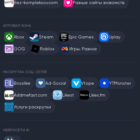
Bez-kompleksov.com
Разные сайты знакомств
ИГРОВАЯ ЗОНА
Xbox
Steam
Epic Games
Uplay
GOG
Roblox
Игры: Разное
РАСКРУТКА СОЦ. СЕТЕЙ
Bosslike
Ad-Social
Vtope
YTMonster
Addmefast.com
Likest
Likes.fm
Услуги раскрутки
НЕЙРОСЕТИ AI