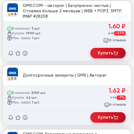
GMX.COM - авторег | Безупречно чистые |
Отлёжка больше 2 месяцев | WEB + POP3, SMTP,
4.8
IMAP #28208
1.60
₽
В наличии:
3 шт.
Купили:
2.18
-27%
1999 шт.
Мин. заказ:
1 шт.
отзывов
12
Купить
Долгосрочные аккаунты | GMX | Авторег
5.0
1.62
₽
В наличии:
5100 шт.
Купили:
1.74
-7%
42 шт.
Мин. заказ:
1 шт.
отзывов
6
Купить