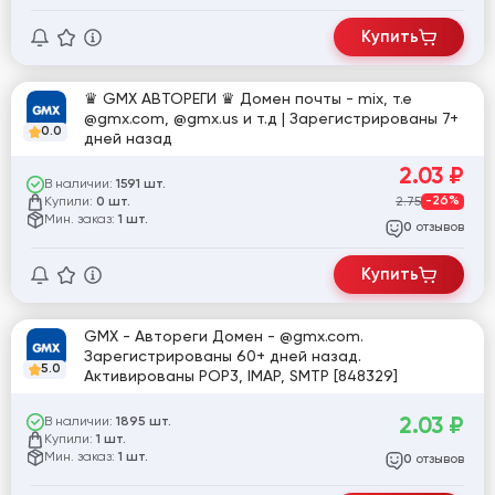
Купить
♛ GMX АВТОРЕГИ ♛ Домен почты - mix, т.е
@gmx.com, @gmx.us и т.д | Зарегистрированы 7+
0.0
дней назад
2.03
₽
В наличии:
1591 шт.
Купили:
2.75
-26%
0 шт.
Мин. заказ:
1 шт.
отзывов
0
Купить
GMX - Автореги Домен - @gmx.com.
Зарегистрированы 60+ дней назад.
5.0
Активированы POP3, IMAP, SMTP [848329]
2.03
₽
В наличии:
1895 шт.
Купили:
1 шт.
Мин. заказ:
1 шт.
отзывов
0