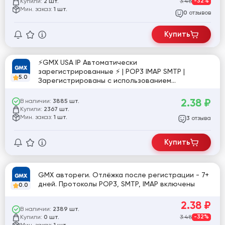
Купили:
3.48
-32%
2 шт.
Мин. заказ:
1 шт.
отзывов
0
Купить
⚡GMX USA IP Автоматически
зарегистрированные ⚡ | POP3 IMAP SMTP |
5.0
Зарегистрированы с использованием
приватного софта с реальных резидентских
прокси США 60+ отлёжки |⚡ Абсолютно чистые и
2.38
₽
В наличии:
3885 шт.
надёжные почты⚡
Купили:
2367 шт.
Мин. заказ:
1 шт.
отзыва
3
Купить
GMX автореги. Отлёжка после регистрации - 7+
дней. Протоколы POP3, SMTP, IMAP включены
0.0
2.38
₽
В наличии:
2389 шт.
Купили:
3.48
-32%
0 шт.