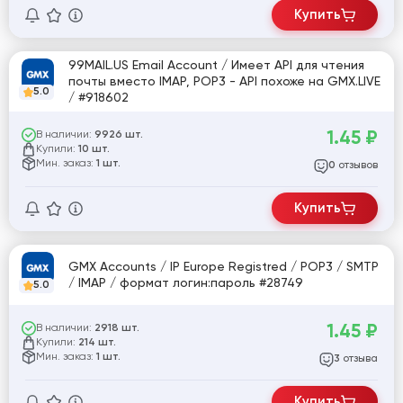
Купить
99MAIL.US Email Account / Имеет API для чтения
почты вместо IMAP, POP3 - API похоже на GMX.LIVE
5.0
/ #918602
1.45
₽
В наличии:
9926 шт.
Купили:
10 шт.
Мин. заказ:
1 шт.
отзывов
0
Купить
GMX Accounts / IP Europe Registred / POP3 / SMTP
/ IMAP / формат логин:пароль #28749
5.0
1.45
₽
В наличии:
2918 шт.
Купили:
214 шт.
Мин. заказ:
1 шт.
отзыва
3
Купить