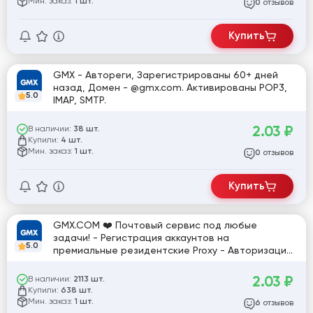
Мин. заказ:
1 шт.
отзывов
0
Купить
GMX - Автореги, Зарегистрированы 60+ дней
назад, Домен - @gmx.com. Активированы POP3,
5.0
IMAP, SMTP.
2.03
₽
В наличии:
38 шт.
Купили:
4 шт.
Мин. заказ:
1 шт.
отзывов
0
Купить
GMX.COM ❤️ Почтовый сервис под любые
задачи! - Регистрация аккаунтов на
5.0
премиальные резидентские Proxy - Авторизация
по WEB/IMAP/SMPT/POP3 - Длительное
использование! - Формат: Login;Pass ❤️ [820053]
2.03
₽
В наличии:
2113 шт.
Купили:
638 шт.
Мин. заказ:
1 шт.
отзывов
6