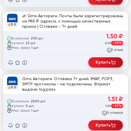
🌿 Gmx Автореги. Почты были зарегистрированы
на MIX IP адреса, с помощью качественных
5.0
прокси | Отлёжка - 7+ дней
1.50
₽
В наличии:
2131 шт.
Купили:
2.03
-26%
23 шт.
Мин. заказ:
1 шт.
отзыв
1
Купить
Gmx Автореги. Отлёжка 7+ дней. IMAP, POP3,
SMTP протоколы - не подключены. Формат
0.0
выдачи: log:pass
1.51
₽
В наличии:
2500 шт.
Купили:
1.89
-20%
0 шт.
Мин. заказ:
1 шт.
отзывов
0
Купить