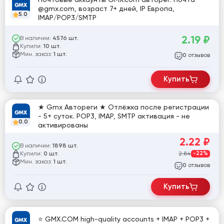
@gmx.com, возраст 7+ дней, IP Европа,
5.0
IMAP/POP3/SMTP
2.19
₽
В наличии:
4576 шт.
Купили:
10 шт.
Мин. заказ:
1 шт.
отзывов
0
Купить
★ Gmx Автореги ★ Отлёжка после регистрации
- 5+ суток. POP3, IMAP, SMTP активация - не
0.0
активированы
2.22
₽
В наличии:
1898 шт.
Купили:
2.84
-22%
0 шт.
Мин. заказ:
1 шт.
отзывов
0
Купить
⭐ GMX.COM high-quality accounts + IMAP + POP3 +