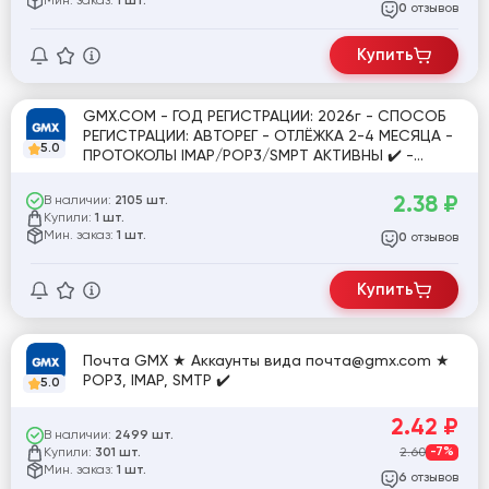
Мин. заказ:
1 шт.
отзывов
0
Купить
GMX.COM - ГОД РЕГИСТРАЦИИ: 2026г - СПОСОБ
РЕГИСТРАЦИИ: АВТОРЕГ - ОТЛЁЖКА 2-4 МЕСЯЦА -
5.0
ПРОТОКОЛЫ IMAP/POP3/SMPT АКТИВНЫ ✔️ -
ИДЕАЛЬНЫ ДЛЯ РЕГИСТРАЦИЙ/ОТПРАВКИ ПИСЕМ
2.38
₽
В наличии:
2105 шт.
Купили:
1 шт.
Мин. заказ:
1 шт.
отзывов
0
Купить
Почта GMX ★ Аккаунты вида почта@gmx.com ★
POP3, IMAP, SMTP ✔️
5.0
2.42
₽
В наличии:
2499 шт.
Купили:
2.60
-7%
301 шт.
Мин. заказ:
1 шт.
отзывов
6