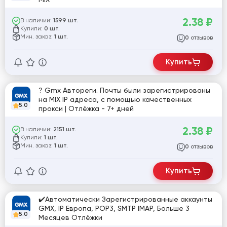
2.38
₽
В наличии:
1599 шт.
Купили:
0 шт.
Мин. заказ:
1 шт.
отзывов
0
Купить
? Gmx Автореги. Почты были зарегистрированы
на MIX IP адреса, с помощью качественных
5.0
прокси | Отлёжка - 7+ дней
2.38
₽
В наличии:
2151 шт.
Купили:
1 шт.
Мин. заказ:
1 шт.
отзывов
0
Купить
✔️Автоматически Зарегистрированные аккаунты
GMX, IP Европа, POP3, SMTP IMAP, Больше 3
5.0
Месяцев Отлёжки