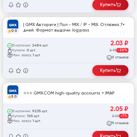
Купить
| GMX Автореги | Пол - MIX / IP - MIX. Отлёжка 7+
дней. Формат выдачи: log:pass
0.0
2.03
₽
В наличии:
2484 шт.
Купили:
2.75
-26%
0 шт.
Мин. заказ:
1 шт.
отзывов
0
Купить
⭐⭐⭐ GMX.COM high-quality accounts + IMAP
5.0
2.05
₽
В наличии:
9235 шт.
Купили:
2.20
-7%
765 шт.
Мин. заказ:
1 шт.
отзывов
11
Купить