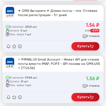
✦ GMX Автореги ✦ Домен почты - mix. Отлёжка
после регистрации - 5+ дней
0.0
1.54
₽
В наличии:
2500 шт.
Купили:
2.03
-24%
0 шт.
Мин. заказ:
1 шт.
отзывов
0
Купить
⚡ 99MAIL.US Email Account - Имеет API для чтения
почты вместо IMAP, POP3 - API похоже на GMX.LIVE
5.0
⚡ [772436]
1.56
₽
В наличии:
9958 шт.
Купили:
21 шт.
Мин. заказ:
1 шт.
отзывов
0
Купить