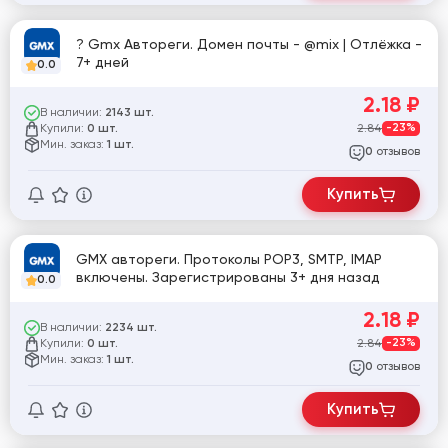
? Gmx Автореги. Домен почты - @mix | Отлёжка -
7+ дней
0.0
2.18
₽
В наличии:
2143 шт.
Купили:
2.84
-23%
0 шт.
Мин. заказ:
1 шт.
отзывов
0
Купить
GMX автореги. Протоколы POP3, SMTP, IMAP
включены. Зарегистрированы 3+ дня назад
0.0
2.18
₽
В наличии:
2234 шт.
Купили:
2.84
-23%
0 шт.
Мин. заказ:
1 шт.
отзывов
0
Купить