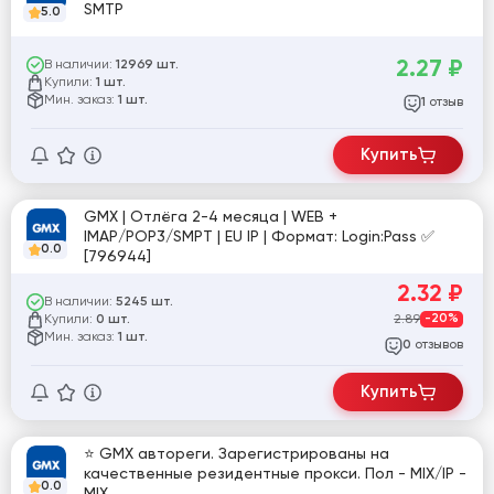
SMTP
5.0
2.27
₽
В наличии:
12969 шт.
Купили:
1 шт.
Мин. заказ:
1 шт.
отзыв
1
Купить
GMX | Отлёга 2-4 месяца | WEB +
IMAP/POP3/SMPT | EU IP | Формат: Login:Pass ✅
0.0
[796944]
2.32
₽
В наличии:
5245 шт.
Купили:
2.89
-20%
0 шт.
Мин. заказ:
1 шт.
отзывов
0
Купить
⭐ GMX автореги. Зарегистрированы на
качественные резидентные прокси. Пол - MIX/IP -
0.0
MIX