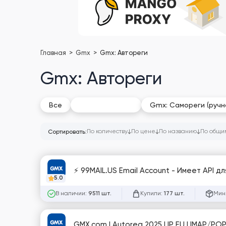
Главная
Gmx
Gmx: Автореги
Gmx: Автореги
Gmx: Автореги
Все
Gmx: Самореги (ручн
По количеству
По цене
По названию
По общи
Сортировать:
⚡ 99MAIL.US Email Account - Имеет API дл
5.0
В наличии:
Купили:
Мин.
9511 шт.
177 шт.