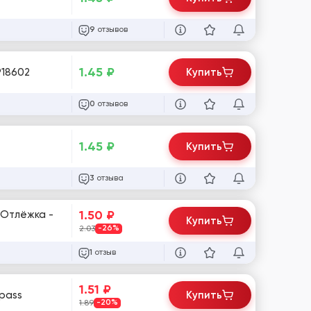
отзывов
9
1.45
₽
 #918602
Купить
отзывов
0
1.45
₽
Купить
отзыва
3
1.50
₽
 Отлёжка -
Купить
2.03
-26%
отзыв
1
1.51
₽
:pass
Купить
1.89
-20%