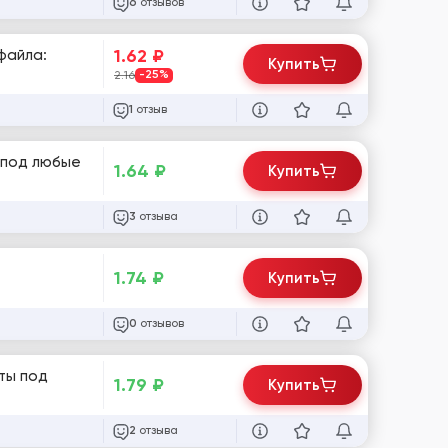
отзывов
6
1.62
₽
файла:
Купить
2.16
-25%
отзыв
1
1.64
₽
Купить
отзыва
3
1.74
₽
Купить
отзывов
0
ты под
1.79
₽
Купить
отзыва
2