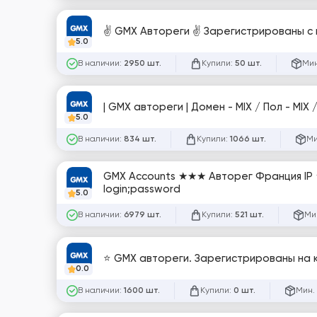
✌️ GMX Автореги ✌️ Зарегис
5.0
В наличии:
Купили:
Мин
2950 шт.
50 шт.
| GMX автореги | Домен - MIX / Пол - MIX
5.0
В наличии:
Купили:
Ми
834 шт.
1066 шт.
GMX Accounts ★★★ Авторег Франция IP
login;password
5.0
В наличии:
Купили:
Ми
6979 шт.
521 шт.
⭐ GMX автореги. Зарегистрированы на ка
0.0
В наличии:
Купили:
Мин.
1600 шт.
0 шт.