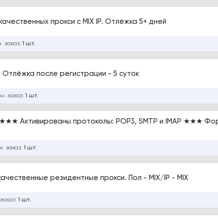
трированы с качественных прокси с MIX IP. Отлёжка 5+ дней
. заказ:
1 шт.
 / Отлёжка после регистрации - 5 суток
н. заказ:
1 шт.
 ★★★ Активированы протоколы: POP3, SMTP и IMAP ★★★ Фо
н. заказ:
1 шт.
чественные резидентные прокси. Пол - MIX/IP - MIX
 заказ:
1 шт.