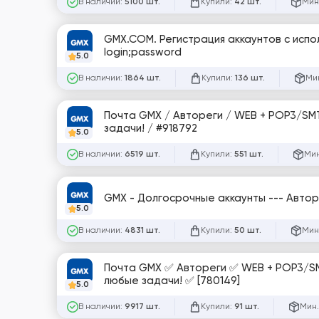
В наличии:
Купили:
Мин
5100 шт.
42 шт.
GMX.COM. Регистрация аккаунтов с исп
login;password
5.0
В наличии:
Купили:
Мин
1864 шт.
136 шт.
Почта GMX / Автореги / WEB + POP3/SMTP/IMAP / Зареги
задачи! / #918792
5.0
В наличии:
Купили:
Мин
6519 шт.
551 шт.
5.0
В наличии:
Купили:
Мин
4831 шт.
50 шт.
Почта GMX ✅ Автореги ✅ WEB + POP3/SM
любые задачи! ✅ [780149]
5.0
В наличии:
Купили:
Мин.
9917 шт.
91 шт.