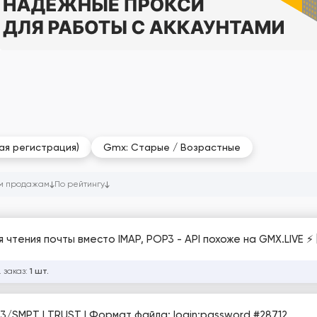
ая регистрация)
Gmx: Старые / Возрастные
м продажам
По рейтингу
я чтения почты вместо IMAP, POP3 - API похоже на GMX.LIVE ⚡
 заказ:
1 шт.
GMX.com | Autoreg 2025 | IP EU | IMAP/POP3/SMPT | TRUST | Формат файла: login;password #28712