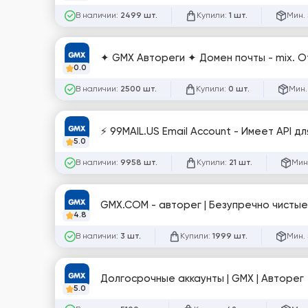
В наличии:
Купили:
Мин. 
2499 шт.
1 шт.
✦ GMX Автореги ✦ Домен почты - mix. О
0.0
В наличии:
Купили:
Мин.
2500 шт.
0 шт.
⚡ 99MAIL.US Email Account - Имеет API дл
5.0
В наличии:
Купили:
Мин
9958 шт.
21 шт.
4.8
В наличии:
Купили:
Мин. 
3 шт.
1999 шт.
Долгосрочные аккаунты | GMX | Авторег
5.0