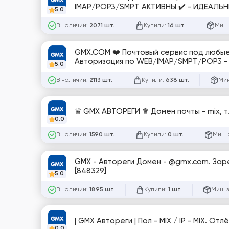
IMAP/POP3/SMPT АКТИВНЫ ✔️ - ИДЕАЛЬ
5.0
В наличии:
Купили:
Мин.
2071 шт.
16 шт.
GMX.COM ❤️ Почтовый сервис под любые 
Авторизация по WEB/IMAP/SMPT/POP3 - Д
5.0
В наличии:
Купили:
Мин
2113 шт.
638 шт.
♛ GMX АВТОРЕГИ ♛ Домен почты - mix, т
0.0
В наличии:
Купили:
Мин. 
1590 шт.
0 шт.
GMX - Автореги Домен - @gmx.com. Заре
[848329]
5.0
В наличии:
Купили:
Мин. 
1895 шт.
1 шт.
| GMX Автореги | Пол - MIX / IP - MIX. О
0.0