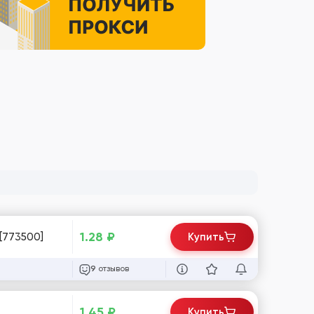
1.28
₽
 [773500]
Купить
отзывов
9
1.45
₽
Купить