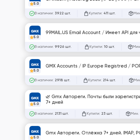
5.0
В наличии:
Купили:
Мин
3922 шт.
411 шт.
99MAIL.US Email Acc
5.0
В наличии:
Купили:
Мин
9926 шт.
10 шт.
GMX A
5.0
В наличии:
Купили:
Мин
2918 шт.
214 шт.
🌿 Gmx Автореги. Почты были зарегистр
7+ дней
5.0
В наличии:
Купили:
Мин.
2131 шт.
23 шт.
Gmx Автореги. Отлёжка 7+ дней. IMAP, 
5.0