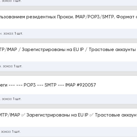
. заказ:
1 шт.
ользованием резидентных Прокси. IMAP/POP3/SMTP. Формат 
. заказ:
1 шт.
стрированы на EU IP / Трастовые аккаунты под любые
. заказ:
1 шт.
GMX - Долгосрочные аккаунты --- Автореги --- --- POP3 --- SMTP --- IMAP #920057
. заказ:
1 шт.
TP/IMAP ✅ Зарегистрированы на EU IP ✅ Трастовые аккаун
 заказ:
1 шт.