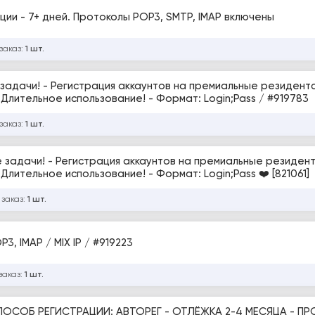
ии - 7+ дней. Протоколы POP3, SMTP, IMAP включены
заказ:
1 шт.
Авторизация по WEB/IMAP/SMPT/POP3 - Длительное использование! - Формат: Login;Pass / #919783
заказ:
1 шт.
задачи! - Регистрация аккаунтов на премиальные резидентс
ительное использование! - Формат: Login;Pass ❤️ [821061]
 заказ:
1 шт.
Почтовые автореги GMX.COM / SMTP, POP3, IMAP / MIX IP / #919223
заказ:
1 шт.
СПОСОБ РЕГИСТРАЦИИ: АВТОРЕГ - ОТЛЁЖКА 2-4 МЕСЯЦА - П