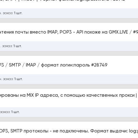
. заказ:
1 шт.
ount / Имеет API для чтения почты вместо IMAP, POP3 - API похоже на GMX.LIVE /
. заказ:
1 шт.
ccounts / IP Europe Registred / POP3 / SMTP / IMAP / формат логин:пароль #28749
. заказ:
1 шт.
ированы на MIX IP адреса, с помощью качественных прокси |
 заказ:
1 шт.
POP3, SMTP протоколы - не подключены. Формат выдачи: log