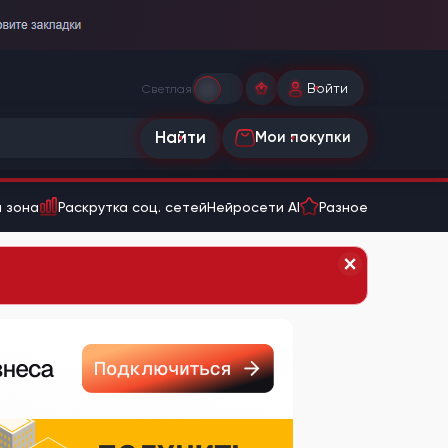
Войти
Светлая
Найти
Мои покупки
 зона
Раскрутка соц. сетей
Нейросети AI
Разное