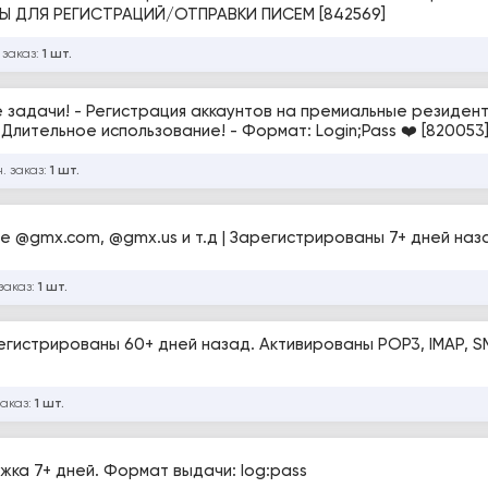
НЫ ДЛЯ РЕГИСТРАЦИЙ/ОТПРАВКИ ПИСЕМ [842569]
 заказ:
1 шт.
задачи! - Регистрация аккаунтов на премиальные резидентс
лительное использование! - Формат: Login;Pass ❤️ [820053
. заказ:
1 шт.
.е @gmx.com, @gmx.us и т.д | Зарегистрированы 7+ дней наз
заказ:
1 шт.
гистрированы 60+ дней назад. Активированы POP3, IMAP, 
заказ:
1 шт.
тлёжка 7+ дней. Формат выдачи: log:pass