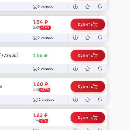
отзывов
0
1.54
₽
Купить
2.03
-24%
отзывов
0
1.56
₽
 [772436]
Купить
отзывов
0
1.60
₽
, IMAP #28208
Купить
2.18
-27%
отзывов
12
1.62
₽
Купить
1.74
-7%