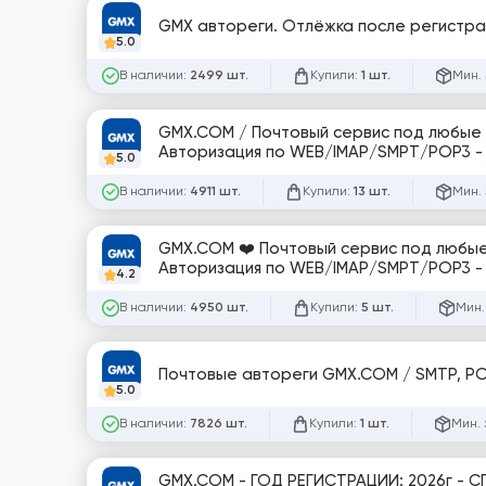
GMX автореги. Отлёжка после регистрац
5.0
В наличии:
Купили:
Мин. 
2499 шт.
1 шт.
GMX.COM / Почтовый сервис под любые задачи! - Регистрация аккаунтов на премиальные резидентские Proxy -
5.0
В наличии:
Купили:
Мин. 
4911 шт.
13 шт.
GMX.COM ❤️ Почтовый сервис под любые 
Авторизация по WEB/IMAP/SMPT/POP3 - Дл
4.2
В наличии:
Купили:
Мин.
4950 шт.
5 шт.
5.0
В наличии:
Купили:
Мин. 
7826 шт.
1 шт.
GMX.COM - ГОД РЕГИСТРАЦИИ: 2026г - 