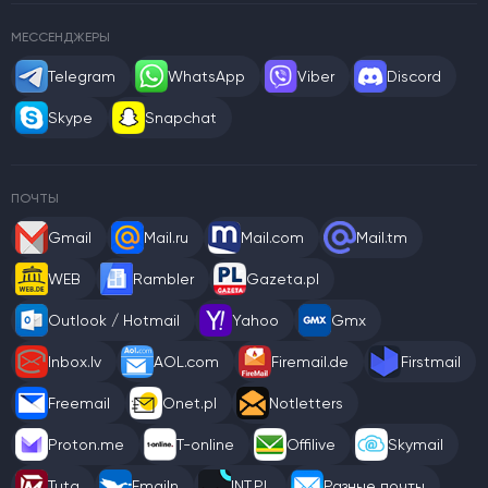
МЕССЕНДЖЕРЫ
Telegram
WhatsApp
Viber
Discord
Skype
Snapchat
ПОЧТЫ
Gmail
Mail.ru
Mail.com
Mail.tm
WEB
Rambler
Gazeta.pl
Outlook / Hotmail
Yahoo
Gmx
Inbox.lv
AOL.com
Firemail.de
Firstmail
Freemail
Onet.pl
Notletters
Proton.me
T-online
Offilive
Skymail
Tuta
Emailn
INT.PL
Разные почты