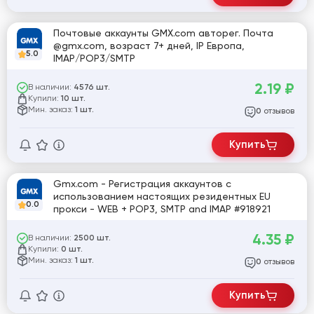
Почтовые аккаунты GMX.com авторег. Почта
@gmx.com, возраст 7+ дней, IP Европа,
5.0
IMAP/POP3/SMTP
2.19
₽
В наличии:
4576 шт.
Купили:
10 шт.
Мин. заказ:
1 шт.
отзывов
0
Купить
Gmx.com - Регистрация аккаунтов с
использованием настоящих резидентных EU
0.0
прокси - WEB + POP3, SMTP and IMAP #918921
4.35
₽
В наличии:
2500 шт.
Купили:
0 шт.
Мин. заказ:
1 шт.
отзывов
0
Купить