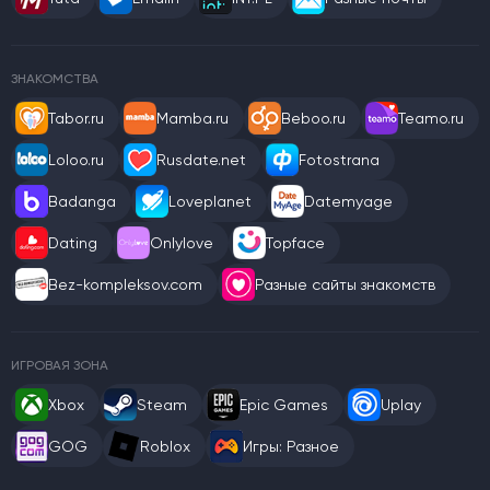
ЗНАКОМСТВА
Tabor.ru
Mamba.ru
Beboo.ru
Teamo.ru
Loloo.ru
Rusdate.net
Fotostrana
Badanga
Loveplanet
Datemyage
Dating
Onlylove
Topface
Bez-kompleksov.com
Разные сайты знакомств
ИГРОВАЯ ЗОНА
Xbox
Steam
Epic Games
Uplay
GOG
Roblox
Игры: Разное