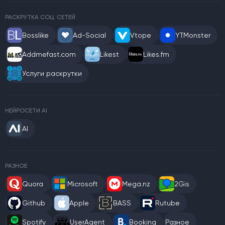
РАСКРУТКА СОЦ. СЕТЕЙ
Bosslike
Ad-Social
Vtope
YTMonster
Addmefast.com
Likest
Likes.fm
Услуги раскрутки
НЕЙРОСЕТИ AI
AI
РАЗНОЕ
Quora
Microsoft
Mega.nz
2Gis
Github
Apple
BASS
Rutube
Spotify
UserAgent
Booking
Разное