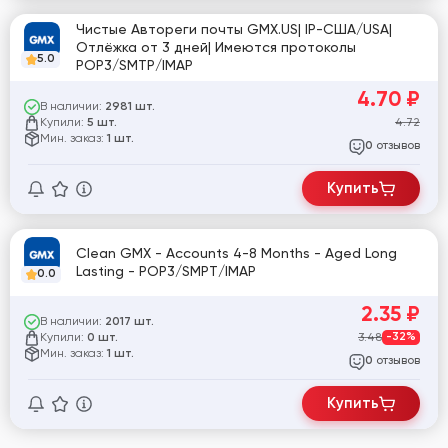
Чистые Автореги почты GMX.US| IP-США/USA|
Отлёжка от 3 дней| Имеются протоколы
5.0
POP3/SMTP/IMAP
4.70
₽
В наличии:
2981 шт.
Купили:
4.72
5 шт.
Мин. заказ:
1 шт.
отзывов
0
Купить
Clean GMX - Accounts 4-8 Months - Aged Long
Lasting - POP3/SMPT/IMAP
0.0
2.35
₽
В наличии:
2017 шт.
Купили:
3.48
-32%
0 шт.
Мин. заказ:
1 шт.
отзывов
0
Купить