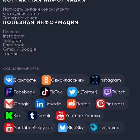
Написать онлайн консультанту
Сотрудничество
Телеграм канал
ПОЛЕЗНАЯ ИНФОРМАЦИЯ
Discord
Instagram
Telegram
Facebook
Gmail / Google
Термины
СОЦИАЛЬНЫЕ СЕТИ
Вконтакте
Одноклассники
Instagram
Facebook
TikTok
X (Twitter)
Twitch
Google
LinkedIn
Reddit
Pinterest
Kick
Tumblr
YouTube Каналы
YouTube Аккаунты
BlueSky
Livejournal