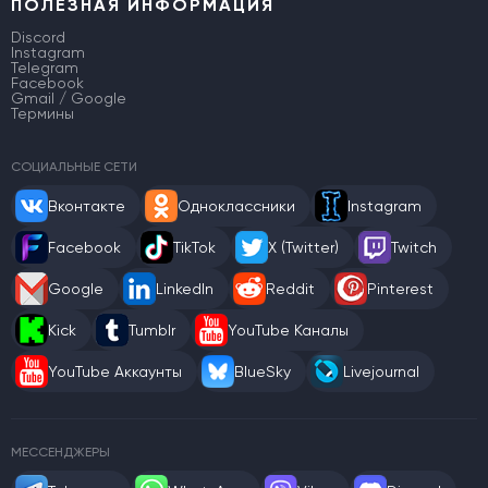
ПОЛЕЗНАЯ ИНФОРМАЦИЯ
Discord
Instagram
Telegram
Facebook
Gmail / Google
Термины
СОЦИАЛЬНЫЕ СЕТИ
Вконтакте
Одноклассники
Instagram
Facebook
TikTok
X (Twitter)
Twitch
Google
LinkedIn
Reddit
Pinterest
Kick
Tumblr
YouTube Каналы
YouTube Аккаунты
BlueSky
Livejournal
МЕССЕНДЖЕРЫ