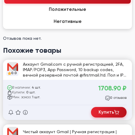
Положительные
Негативные
Отзывов пока нет.
Похожие товары
Аккаунт Gmail.com с ручной регистрацией, 2FA,
IMAP/POP3, App Password, 10 backup codes,
0.0
вечной резервной почтой @firstmail.ltd. Пол и IP
смешанные, профиль EN, отложка от 2 месяцев.
[811709]
1708.90
₽
В наличии:
4 шт.
Купили:
0 шт.
Мин. заказ:
1 шт.
отзывов
0
Купить
Чистый аккаунт Gmail | Ручная регистрация |