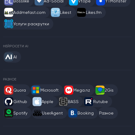
Bosslike
Ad-Social
Vtope
YTMonster
Addmefast.com
Likest
Likes.fm
Услуги раскрутки
НЕЙРОСЕТИ AI
AI
РАЗНОЕ
Quora
Microsoft
Mega.nz
2Gis
Github
Apple
BASS
Rutube
Spotify
UserAgent
Booking
Разное