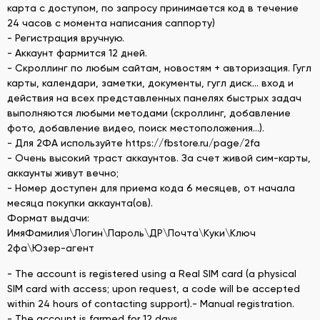
карта с доступом, по запросу принимается код в течение
24 часов с момента написания саппорту)
- Регистрация вручную.
- Аккаунт фармится 12 дней.
- Скроллинг по любым сайтам, новостям + авторизация. Гугл
карты, календари, заметки, документы, гугл диск... вход и
действия на всех представленных панелях быстрых задач
выполняются любыми методами (скроллинг, добавление
фото, добавление видео, поиск местоположения...).
- Для 2ФА используйте https://fbstore.ru/page/2fa
- Очень высокий траст аккаунтов. За счет живой сим-карты,
аккаунты живут вечно;
- Номер доступен для приема кода 6 месяцев, от начала
месяца покупки аккаунта(ов).
Формат выдачи:
ИмяФамилия\Логин\Пароль\ДР\Почта\Куки\Ключ
2фа\Юзер-агент
- The account is registered using a Real SIM card (a physical
SIM card with access; upon request, a code will be accepted
within 24 hours of contacting support).- Manual registration.
- The account is farmed for 12 days.