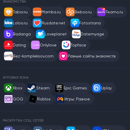
ЗНАКОМСТВА
Tabor.ru
Mamba.ru
Beboo.ru
Teamo.ru
Loloo.ru
Rusdate.net
Fotostrana
Badanga
Loveplanet
Datemyage
Dating
Onlylove
Topface
Bez-kompleksov.com
Разные сайты знакомств
ИГРОВАЯ ЗОНА
Xbox
Steam
Epic Games
Uplay
GOG
Roblox
Игры: Разное
РАСКРУТКА СОЦ. СЕТЕЙ