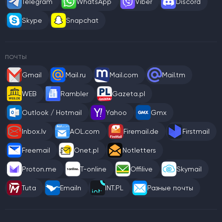
Telegram
WhatsApp
Viber
Discord
Skype
Snapchat
ПОЧТЫ
Gmail
Mail.ru
Mail.com
Mail.tm
WEB
Rambler
Gazeta.pl
Outlook / Hotmail
Yahoo
Gmx
Inbox.lv
AOL.com
Firemail.de
Firstmail
Freemail
Onet.pl
Notletters
Proton.me
T-online
Offilive
Skymail
Tuta
Emailn
INT.PL
Разные почты