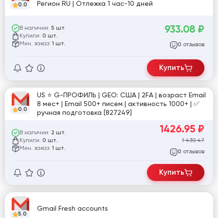
Регион RU | Отлежка 1 час-10 дней
0.0
933.08
₽
В наличии:
5 шт.
Купили:
0 шт.
Мин. заказ:
1 шт.
отзывов
0
Купить
US ⭐️ G-ПРОФИЛЬ | GEO: США | 2FA | возраст Email
8 мес+ | Email 500+ писем | активность 1000+ | ✅
0.0
ручная подготовка [827249]
1426.95
₽
В наличии:
2 шт.
Купили:
1 430.47
0 шт.
Мин. заказ:
1 шт.
отзывов
0
Купить
Gmail Fresh accounts
5.0