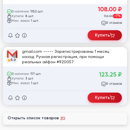
108.00
₽
В наличии:
1152 шт.
Купили:
116.00
-7%
8 шт.
Мин. заказ:
1 шт.
отзывов
0
Купить
gmail.com ----- Зарегистрированы 1 месяц
назад. Ручная регистрация, при помощи
5.0
реальных айфон #920057
123.25
₽
В наличии:
117 шт.
Купили:
3 шт.
Мин. заказ:
1 шт.
отзывов
0
Купить
Открыть список товаров