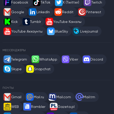
Facebook
TikTok
X (Twitter)
Twitch
Google
LinkedIn
Reddit
Pinterest
Kick
Tumblr
YouTube Каналы
YouTube Аккаунты
BlueSky
Livejournal
МЕССЕНДЖЕРЫ
Telegram
WhatsApp
Viber
Discord
Skype
Snapchat
ПОЧТЫ
Gmail
Mail.ru
Mail.com
Mail.tm
WEB
Rambler
Gazeta.pl