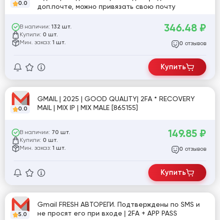
0.0
доп.почте, можно привязать свою почту
346.48
₽
В наличии:
132 шт.
Купили:
0 шт.
Мин. заказ:
1 шт.
отзывов
0
Купить
GMAIL | 2025 | GOOD QUALITY| 2FA * RECOVERY
MAIL | MIX IP | MIX MALE [865155]
0.0
149.85
₽
В наличии:
70 шт.
Купили:
0 шт.
Мин. заказ:
1 шт.
отзывов
0
Купить
Gmail FRESH АВТОРЕГИ. Подтверждены по SMS и
не просят его при входе | 2FA + APP PASS
5.0