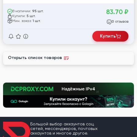
83.70
₽
В наличии:
95 шт.
Купили:
5 шт.
Мин. заказ:
1 шт.
отзывов
0
Купить
Открыть список товаров
Большой выбор аккаунтов соц.
сетей, мессенджеров, почтовых
аккаунтов и многое другое.