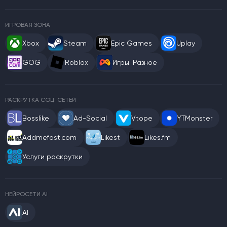
ИГРОВАЯ ЗОНА
Xbox
Steam
Epic Games
Uplay
GOG
Roblox
Игры: Разное
РАСКРУТКА СОЦ. СЕТЕЙ
Bosslike
Ad-Social
Vtope
YTMonster
Addmefast.com
Likest
Likes.fm
Услуги раскрутки
НЕЙРОСЕТИ AI
AI