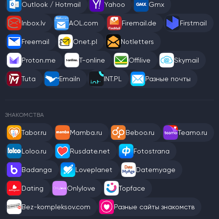
Outlook / Hotmail
Yahoo
Gmx
Inbox.lv
AOL.com
Firemail.de
Firstmail
Freemail
Onet.pl
Notletters
Proton.me
T-online
Offilive
Skymail
Tuta
Emailn
INT.PL
Разные почты
ЗНАКОМСТВА
Tabor.ru
Mamba.ru
Beboo.ru
Teamo.ru
Loloo.ru
Rusdate.net
Fotostrana
Badanga
Loveplanet
Datemyage
Dating
Onlylove
Topface
Bez-kompleksov.com
Разные сайты знакомств