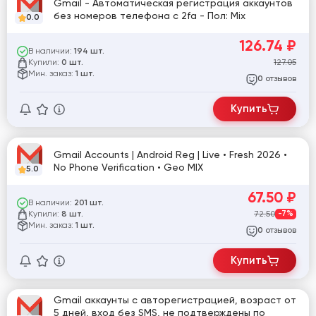
Gmail - Автоматическая регистрация аккаунтов
без номеров телефона с 2fa - Пол: Mix
0.0
126.74
₽
В наличии:
194 шт.
Купили:
127.05
0 шт.
Мин. заказ:
1 шт.
отзывов
0
Купить
Gmail Accounts | Android Reg | Live • Fresh 2026 •
No Phone Verification • Geo MIX
5.0
67.50
₽
В наличии:
201 шт.
Купили:
72.50
-7%
8 шт.
Мин. заказ:
1 шт.
отзывов
0
Купить
Gmail аккаунты с авторегистрацией, возраст от
5 дней, вход без SMS, не подтверждены по